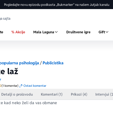
Pogledajte novu epizodu podkasta „Bukmarker“ na našem Jutjub kanalu
ste
% Akcije
Mala Laguna
Društvene igre
Gift
i popularna psihologija
/
Publicistika
te laž
r
Prosecna ocena je 4.0 od 5
0
(1 komentar)
Ostavi komentar
Detalji o proizvodu
Komentari (1)
Prikazi (4)
Intervjui (
te kad neko želi da vas obmane