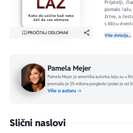
Prijatelji, č
pomalo lažu.
žrtve, a čest
s blizu dvest
PROČITAJ ODLOMAK
Više detalja...
Otkrijte laž
 
godinama – m
zajednici, n
tajne koje su
Pamela Mejer
Između mnogih
Pamela Mejer je američka autorka, koju su u Rid
premašio je 25 miliona pregleda i jedan je od 
– Kakav je t
Više o autoru
kontaktima.
– Deset pita
– Jednostava
u svim prego
Slični naslovi
– Desetine p
– Indikativne