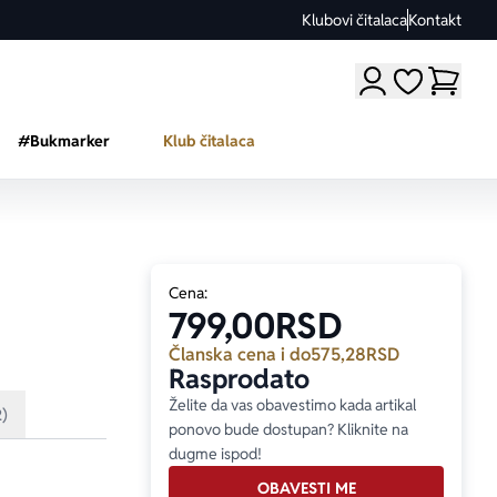
Klubovi čitalaca
Kontakt
Moji omiljeni a
#Bukmarker
Klub čitalaca
Cena:
799,00
RSD
Članska cena i do
575,28
RSD
Rasprodato
Želite da vas obavestimo kada artikal
2)
ponovo bude dostupan? Kliknite na
dugme ispod!
OBAVESTI ME