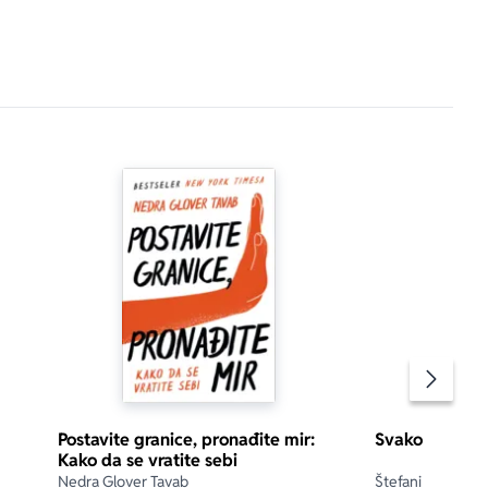
Pomeran
Postavite granice, pronađite mir:
Svako je spos
Kako da se vratite sebi
Nedra Glover Tavab
Štefani Štal