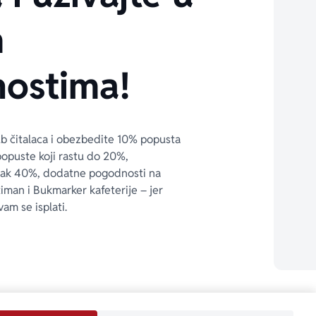
m
ostima!
ub čitalaca i obezbedite 10% popusta 
popuste koji rastu do 20%, 
čak 40%, dodatne pogodnosti na 
timan i Bukmarker kafeterije – jer 
vam se isplati.