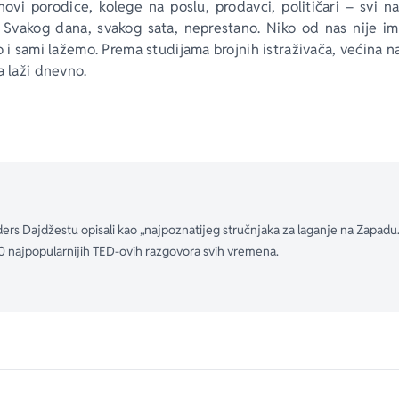
lanovi porodice, kolege na poslu, prodavci, političari – svi 
 Svakog dana, svakog sata, neprestano. Niko od nas nije im
o i sami lažemo. Prema studijama brojnih istraživača, većina n
a laži dnevno.
Pamele Mejer donosi nam znanje o obmanjivačima i obman
etode za otkrivanje laži na koje se ranije nailazilo samo u 
a policijskim akademijama i na univerzitetima. U ovoj knjizi 
 ranije bile poznate samo malom broju naučnika, istraživača i 
 interesantnih činjenica, postupaka i metoda iz knjige ćete 
ers Dajdžestu opisali kao „najpoznatijeg stručnjaka za laganje na Zapadu. N
20 najpopularnijih TED-ovih razgovora svih vremena.
o poseban izraz lica na koji treba paziti u poslovnim odnos
nja koja ljude navode da vam sve kažu.
n metod u pet koraka da opazite i sprečite laži koje se izgov
vorima o unosnim poslovima i razgovorima za posao.
oložaja tela i izraza lica koje treba da vas odmah upozore na
 rečenice i verbalne reakcije koje odvajaju istinu od laži.