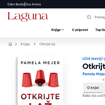
Eden Books
Dice Arena
Knjige
U pripremi
Top-li
Knjige
Otkrijte laž
Home
Lični razvoj 
Otkrij
Pamela Meje
4.
O knjizi
Kako da uoči