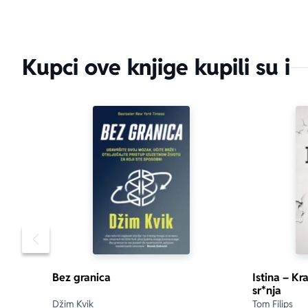
Kupci ove knjige kupili su i
Pomeranje sadržaja slajdera u levo
Bez granica
Istina – Kr
sr*nja
Džim Kvik
Tom Filips