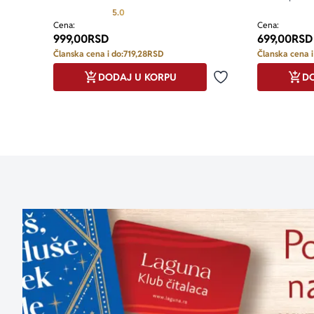
Prosecna ocena je 5.0 od 5
5.0
Cena:
Cena:
999,00
RSD
699,00
RSD
Članska cena i do:
719,28
RSD
Članska cena i
DODAJ U KORPU
DO
Dodaj u omiljene