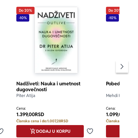
Do 20%
Do 20%
dragoceno ne 
-10%
-10%
Pomeran
Nadživeti: Nauka i umetnost
Pobedi u svako
dugovečnosti
Piter Atija
Mehdi Hasan
d 5
5.0
Cena:
Cena:
1.399,00
RSD
1.099,00
RSD
Članska cena i do:
1.007,28
RSD
Članska cena i do:
DODAJ U KORPU
DODA
Dodaj u omiljene
Dodaj u omiljene