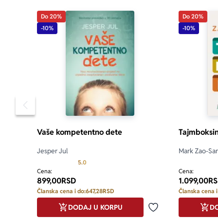
Do 20%
Do 20%
„Dobro napis
-10%
-10%
samo opaziti 
Pomeranje sadržaja slajdera u levo
Vaše kompetentno dete
Tajmboksi
Jesper Jul
Mark Zao-Sa
Prosecna ocena je 5.0 od 5
5.0
Cena:
Cena:
899,00
RSD
1.099,00
RS
Članska cena i do:
647,28
RSD
Članska cena i
DODAJ U KORPU
DO
Dodaj u omiljene