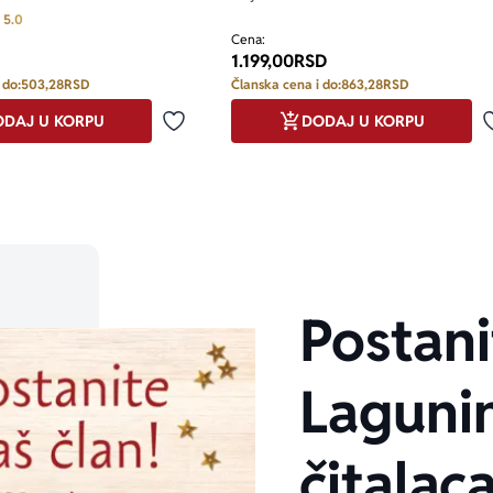
Prosecna ocena je 5.0 od 5
5.0
Cena:
1.199,00
RSD
 do:
503,28
RSD
Članska cena i do:
863,28
RSD
DAJ U KORPU
DODAJ U KORPU
Dodaj u omiljene
Postani
Laguni
čitalaca