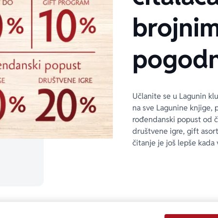
brojni
pogodn
Učlanite se u Lagunin kl
na sve Lagunine knjige, 
rođendanski popust od 
društvene igre, gift asor
čitanje je još lepše kada 