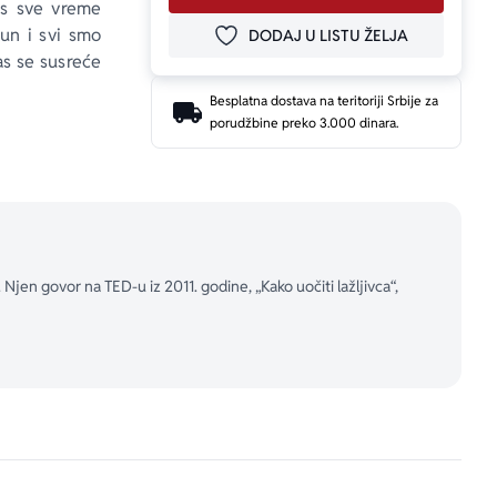
nas sve vreme 
un i svi smo 
DODAJ U LISTU ŽELJA
DODAJ U OMILJENE
as se susreće 
Besplatna dostava na teritoriji Srbije za
porudžbine preko 3.000 dinara.
ama sticano 
obaveštajnoj 
ćete pronaći 
stručnjaka.
naučiti: 
jen govor na TED-u iz 2011. godine, „Kako uočiti lažljivca“,
ima i ličnim 
araju gotovo 
 obmanu.