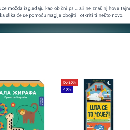
ce možda izgledaju kao obični psi... ali ne znaš njihove tajn
aka slika će se pomoću magije obojiti i otkriti ti nešto novo.
Do 20%
-10%