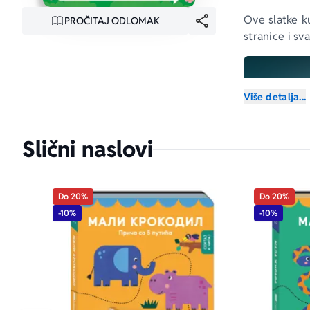
Ove slatke ku
PROČITAJ ODLOMAK
stranice i sv
Više detalja...
Slični naslovi
Do 20%
Do 20%
-10%
-10%