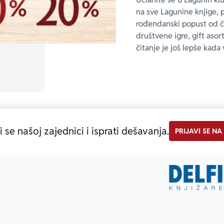
na sve Lagunine knjige, 
rođendanski popust od 
društvene igre, gift asor
čitanje je još lepše kada 
i se našoj zajednici i isprati dešavanja.
PRIJAVI SE NA