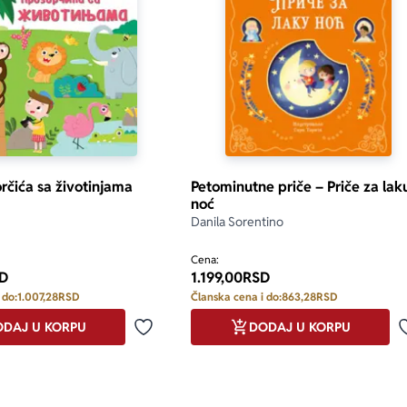
rčića sa životinjama
Petominutne priče – Priče za lak
noć
Danila Sorentino
Cena:
D
1.199,00
RSD
 do:
1.007,28
RSD
Članska cena i do:
863,28
RSD
DAJ U KORPU
DODAJ U KORPU
Dodaj u omiljene