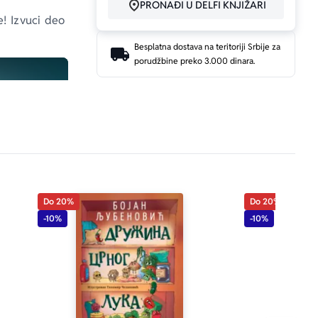
PRONAĐI U DELFI KNJIŽARI
e! Izvuci deo 
Besplatna dostava na teritoriji Srbije za
porudžbine preko 3.000 dinara.
Do 20%
Do 20%
-10%
-10%