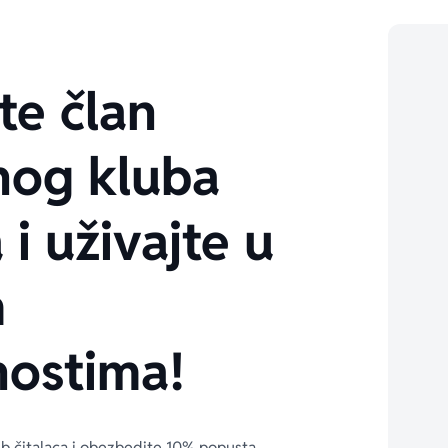
te član
nog kluba
 i uživajte u
m
ostima!
ub čitalaca i obezbedite 10% popusta 