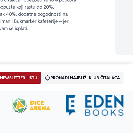
popuste koji rastu do 20%, 
čak 40%, dodatne pogodnosti na 
timan i Bukmarker kafeterije – jer 
vam se isplati.
 NEWSLETTER LISTU
PRONAĐI NAJBLIŽI KLUB ČITALACA