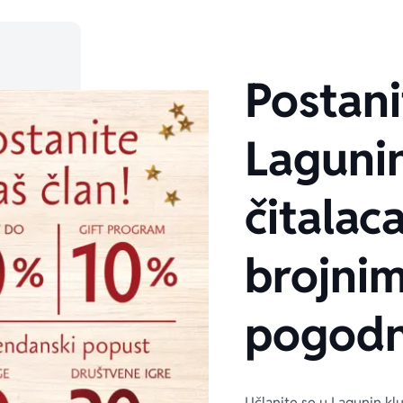
Postani
Laguni
čitalaca
brojni
pogodn
Učlanite se u Lagunin kl