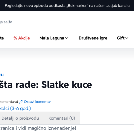
Pogledajte novu epizodu podkasta „Bukmarker“ na našem Jutjub kanalu
ste
% Akcije
Mala Laguna
Društvene igre
Gift
cu
 šta rade: Slatke kuce
a
 komentara)
Ostavi komentar
olci (3-6 god.)
Detalji o proizvodu
Komentari (0)
tranice i vidi magično iznenađenje!