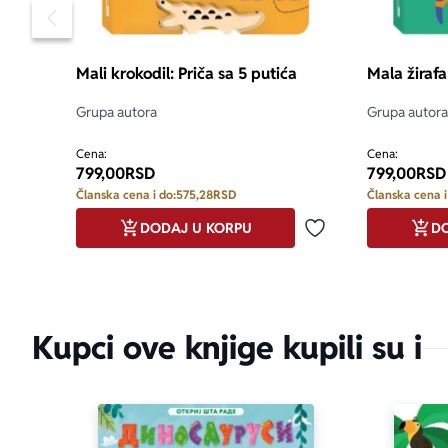
aboutPage.sr-
Pomeranje sadržaja slajdera u levo
Mali krokodil: Priča sa 5 putića
Mala žirafa
Grupa autora
Grupa autora
Cena:
Cena:
799,00
RSD
799,00
RSD
Članska cena i do:
575,28
RSD
Članska cena i
DODAJ U KORPU
DO
Dodaj u omiljene
Kupci ove knjige kupili su i