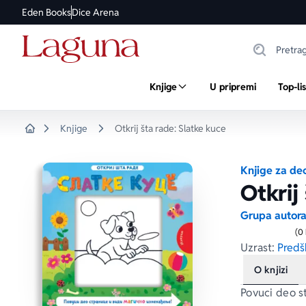
Eden Books
Dice Arena
Knjige
U pripremi
Top-li
Knjige
Otkrij šta rade: Slatke kuce
Home
Knjige za de
Otkrij
Grupa autor
(0
Uzrast:
Predšk
O knjizi
Povuci deo s