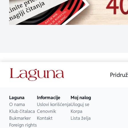
Pridruž
Laguna
Informacije
Moj nalog
O nama
Uslovi korišćenja
Uloguj se
Klub čitalaca
Cenovnik
Korpa
Bukmarker
Kontakt
Lista želja
Foreign rights