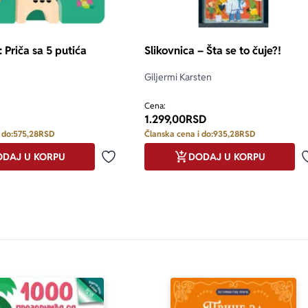
only.custom-youtube-play-icon
: Priča sa 5 putića
Slikovnica – Šta se to čuje?!
Giljermi Karsten
Cena:
1.299,00
RSD
 do:
575,28
RSD
Članska cena i do:
935,28
RSD
DAJ U KORPU
DODAJ U KORPU
Dodaj u omiljene