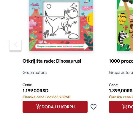
Pomeranje sadržaja slajdera u levo
Otkrij šta rade: Dinosaurusi
1000 prozo
Grupa autora
Grupa autora
Cena:
Cena:
1.199,00
RSD
1.399,00
RS
Članska cena i do:
863,28
RSD
Članska cena i
DODAJ U KORPU
DO
Dodaj u omiljene