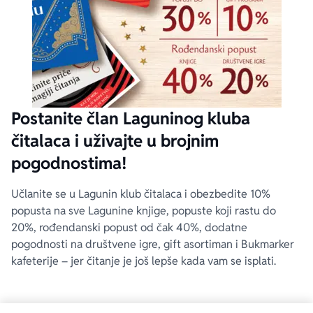
Postanite član Laguninog kluba
čitalaca i uživajte u brojnim
pogodnostima!
Učlanite se u Lagunin klub čitalaca i obezbedite 10%
popusta na sve Lagunine knjige, popuste koji rastu do
20%, rođendanski popust od čak 40%, dodatne
pogodnosti na društvene igre, gift asortiman i Bukmarker
kafeterije – jer čitanje je još lepše kada vam se isplati.