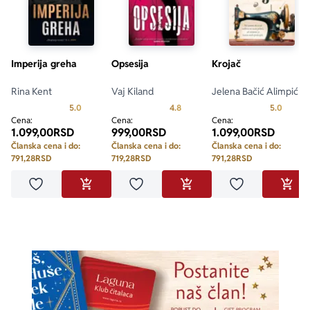
Imperija greha
Opsesija
Krojač
Rina Kent
Vaj Kiland
Jelena Bačić Alimpić
Prosecna ocena je 5.0 od 5
Prosecna ocena je 4.8 od 5
Prosecn
5.0
4.8
5.0
Cena:
Cena:
Cena:
1.099,00
RSD
999,00
RSD
1.099,00
RSD
Članska cena i do:
Članska cena i do:
Članska cena i do:
791,28
RSD
719,28
RSD
791,28
RSD
Dodaj u omiljene
Dodaj u omiljene
Dodaj u omilje
DODAJ U KORPU
DODAJ U KORPU
DODA