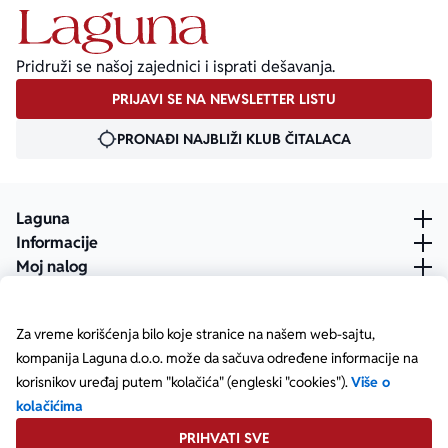
Pridruži se našoj zajednici i isprati dešavanja.
PRIJAVI SE NA NEWSLETTER LISTU
PRONAĐI NAJBLIŽI KLUB ČITALACA
Laguna
Informacije
Moj nalog
Za vreme korišćenja bilo koje stranice na našem web-sajtu,
kompanija Laguna d.o.o. može da sačuva određene informacije na
korisnikov uređaj putem "kolačića" (engleski "cookies").
Više o
kolačićima
PRIHVATI SVE