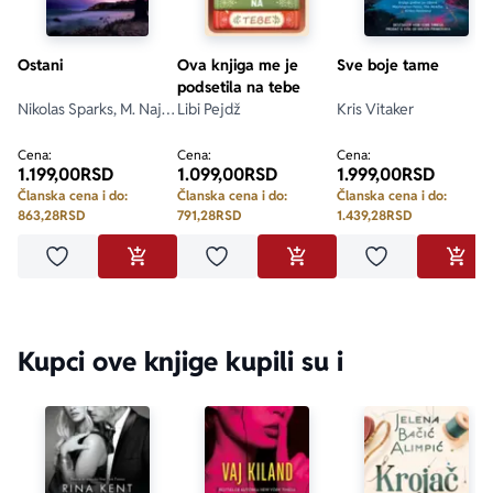
Ostani
Ova knjiga me je
Sve boje tame
podsetila na tebe
Nikolas Sparks, M. Najt
Libi Pejdž
Kris Vitaker
Šjamalan
Cena:
Cena:
Cena:
1.199,00
RSD
1.099,00
RSD
1.999,00
RSD
Članska cena i do:
Članska cena i do:
Članska cena i do:
863,28
RSD
791,28
RSD
1.439,28
RSD
Dodaj u omiljene
Dodaj u omiljene
Dodaj u omilje
DODAJ U KORPU
DODAJ U KORPU
DODA
Kupci ove knjige kupili su i