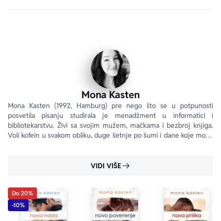
shvataju da će im ovaj aranžman zauvek promeniti 
živote...
Mona Kasten
Mona Kasten (1992, Hamburg) pre nego što se u potpunosti 
posvetila pisanju studirala je menadžment u informatici i 
bibliotekarstvu. Živi sa svojim mužem, mačkama i bezbroj knjiga. 
Voli kofein u svakom obliku, duge šetnje po šumi i dane koje može 
da posveti samo pisanju.
VIDI VIŠE
Do 20%
-10%