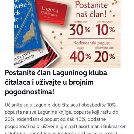
Postanite član Laguninog kluba
čitalaca i uživajte u brojnim
pogodnostima!
Učlanite se u Lagunin klub čitalaca i obezbedite 10%
popusta na sve Lagunine knjige, popuste koji rastu do
20%, rođendanski popust od čak 40%, dodatne
pogodnosti na društvene igre, gift asortiman i Bukmarker
kafeterije – jer čitanje je još lepše kada vam se isplati.