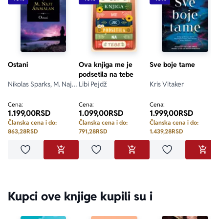
Ostani
Ova knjiga me je
Sve boje tame
podsetila na tebe
Nikolas Sparks, M. Najt
Libi Pejdž
Kris Vitaker
Šjamalan
Cena:
Cena:
Cena:
1.199,00
RSD
1.099,00
RSD
1.999,00
RSD
Članska cena i do:
Članska cena i do:
Članska cena i do:
863,28
RSD
791,28
RSD
1.439,28
RSD
Dodaj u omiljene
Dodaj u omiljene
Dodaj u omilje
DODAJ U KORPU
DODAJ U KORPU
DODA
Kupci ove knjige kupili su i