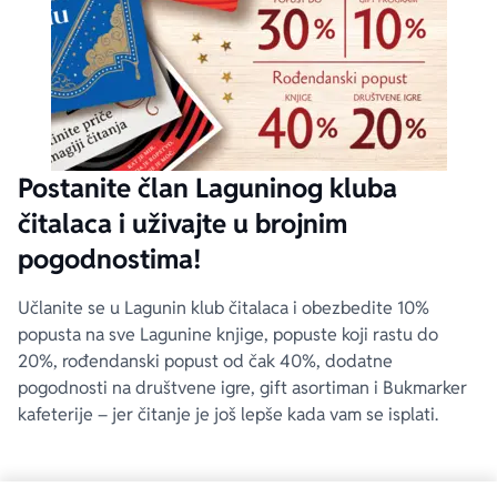
Postanite član Laguninog kluba
čitalaca i uživajte u brojnim
pogodnostima!
Učlanite se u Lagunin klub čitalaca i obezbedite 10%
popusta na sve Lagunine knjige, popuste koji rastu do
20%, rođendanski popust od čak 40%, dodatne
pogodnosti na društvene igre, gift asortiman i Bukmarker
kafeterije – jer čitanje je još lepše kada vam se isplati.