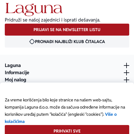
Pridruži se našoj zajednici i isprati dešavanja.
PRIJAVI SE NA NEWSLETTER LISTU
PRONAĐI NAJBLIŽI KLUB ČITALACA
Laguna
Informacije
Moj nalog
Za vreme korišćenja bilo koje stranice na našem web-sajtu,
kompanija Laguna d.o.o. može da sačuva određene informacije na
korisnikov uređaj putem "kolačića" (engleski "cookies").
Više o
kolačićima
PRIHVATI SVE