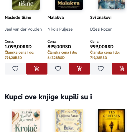
Nasleđe tišine
Malakva
Svi znakovi
Jael van der Vouden
Nikola Puljeze
Džesi Rozen
Cena:
Cena:
Cena:
1.099,00
RSD
899,00
RSD
999,00
RSD
Članska cena i do:
Članska cena i do:
Članska cena i do:
791,28
RSD
647,28
RSD
719,28
RSD
Dodaj u omiljene
Dodaj u omiljene
Dodaj u omilje
DODAJ U KORPU
DODAJ U KORPU
DODA
Kupci ove knjige kupili su i