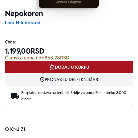
Nepokoren
Ekranizovane knjige
Poezija
Bojan Ljubenović
Peter Handke
Lora Hilenbrand
Za poklon
Lični razvoj i popularna psihologija
Dejan Tiago-Stanković
Harlan Koben
Cena:
1.199,00
RSD
E-knjige
Biografija
Milica Jakovljević Mir-Jam
Elif Šafak
Članska cena i do
863,28
RSD
DODAJ U KORPU
Autori
PRONAĐI U DELFI KNJIŽARI
Besplatna dostava na teritoriji Srbije za porudžbine preko 3.000
dinara.
O KNJIZI