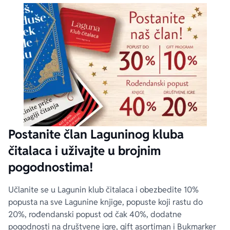
Postanite član Laguninog kluba
čitalaca i uživajte u brojnim
pogodnostima!
Učlanite se u Lagunin klub čitalaca i obezbedite 10%
popusta na sve Lagunine knjige, popuste koji rastu do
20%, rođendanski popust od čak 40%, dodatne
pogodnosti na društvene igre, gift asortiman i Bukmarker