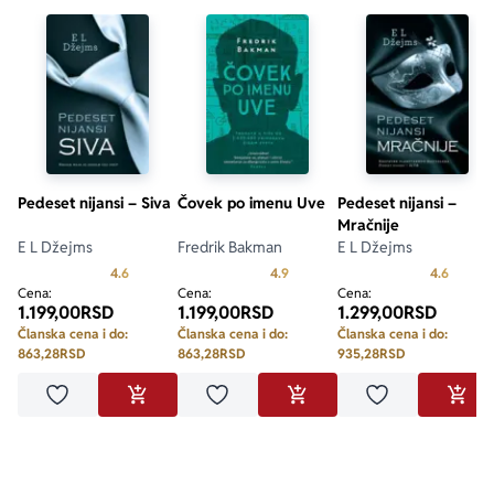
Pedeset nijansi – Siva
Čovek po imenu Uve
Pedeset nijansi –
Mračnije
E L Džejms
Fredrik Bakman
E L Džejms
Prosecna ocena je 4.6 od 5
Prosecna ocena je 4.9 od 5
Prosecn
4.6
4.9
4.6
Cena:
Cena:
Cena:
1.199,00
RSD
1.199,00
RSD
1.299,00
RSD
Članska cena i do:
Članska cena i do:
Članska cena i do:
863,28
RSD
863,28
RSD
935,28
RSD
Dodaj u omiljene
Dodaj u omiljene
Dodaj u omilje
DODAJ U KORPU
DODAJ U KORPU
DODA