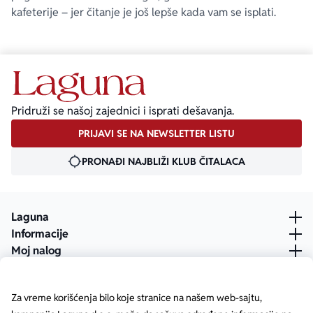
kafeterije – jer čitanje je još lepše kada vam se isplati.
Pridruži se našoj zajednici i isprati dešavanja.
PRIJAVI SE NA NEWSLETTER LISTU
PRONAĐI NAJBLIŽI KLUB ČITALACA
Laguna
Informacije
Moj nalog
Za vreme korišćenja bilo koje stranice na našem web-sajtu,