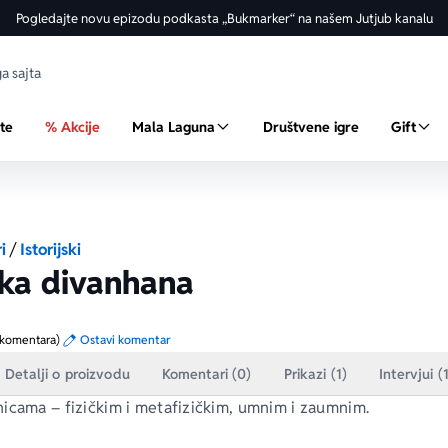
Pogledajte novu epizodu podkasta „Bukmarker“ na našem Jutjub kanalu
ste
% Akcije
Mala Laguna
Društvene igre
Gift
i
/
Istorijski
ka divanhana
 komentara)
Ostavi komentar
Detalji o proizvodu
Komentari (0)
Prikazi (1)
Intervjui (
icama – fizičkim i metafizičkim, umnim i zaumnim.