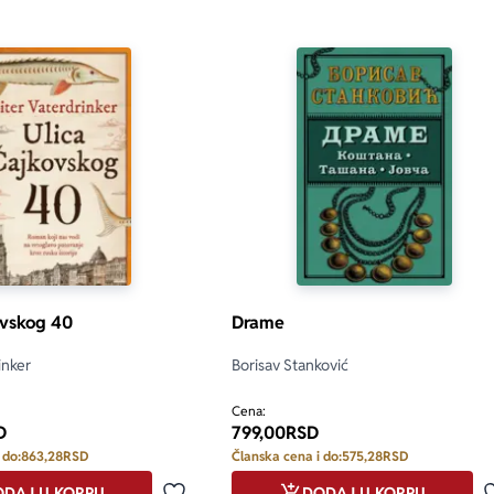
ovskog 40
Drame
inker
Borisav Stanković
Cena:
D
799,00
RSD
 do:
863,28
RSD
Članska cena i do:
575,28
RSD
DAJ U KORPU
DODAJ U KORPU