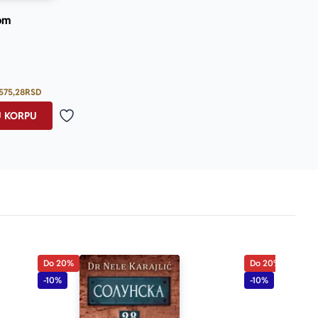
om
Prosecna ocena je 5.0 od 5
575,28
RSD
U KORPU
Dodaj u omiljene
Do 20%
Do 20%
-10%
-10%