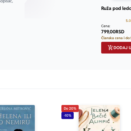
pisac, 
etan događaj ‒ Karlovački mir.“
Ruža pod led
Ilić
5.0
Cena:
799,00
RSD
Članska cena i do:
DODAJ 
Do 20%
-10%