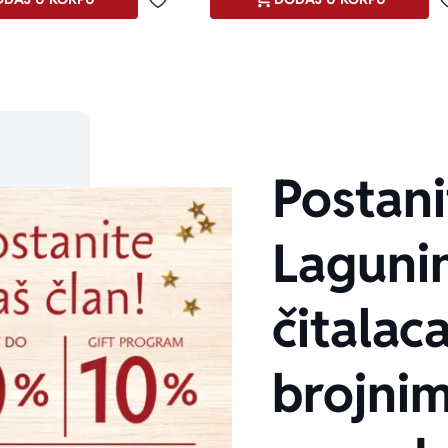
Dodaj u omiljene
Postani
Laguni
čitalaca
brojni