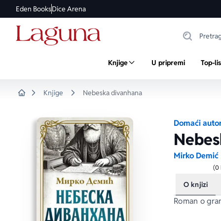
Eden Books
Dice Arena
Knjige
U pripremi
Top-li
Knjige
Nebeska divanhana
Home
Domaći autor
Nebes
Mirko Demić
(0
O knjizi
Roman o gran