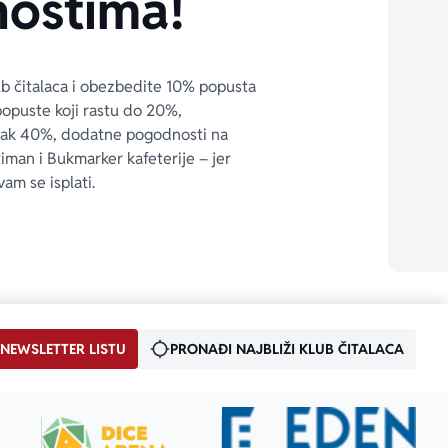
ostima!
ub čitalaca i obezbedite 10% popusta 
popuste koji rastu do 20%, 
čak 40%, dodatne pogodnosti na 
timan i Bukmarker kafeterije – jer 
vam se isplati.
 NEWSLETTER LISTU
PRONAĐI NAJBLIŽI KLUB ČITALACA