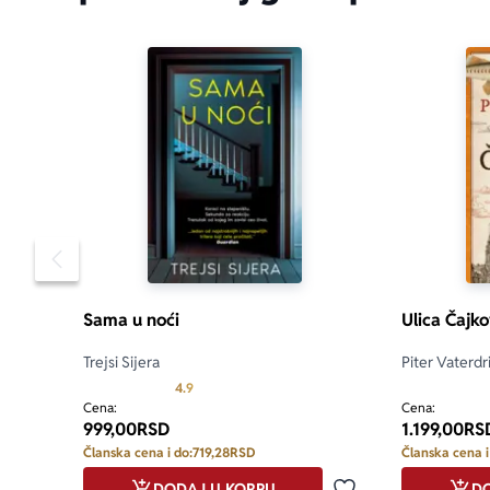
Pomeranje sadržaja slajdera u levo
Sama u noći
Ulica Čajk
Trejsi Sijera
Piter Vaterdr
.0 od 5
Prosecna ocena je 4.9 od 5
4.9
Cena:
Cena:
999,00
RSD
1.199,00
RS
Članska cena i do:
719,28
RSD
Članska cena i
DODAJ U KORPU
DO