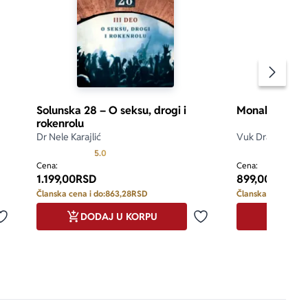
Pomeran
Solunska 28 – O seksu, drogi i
Monah Hokaj
rokenrolu
Dr Nele Karajlić
Vuk Drašković
d 5
Prosecna ocena je 5.0 od 5
5.0
4.0
Cena:
Cena:
1.199,00
RSD
899,00
RSD
Članska cena i do:
863,28
RSD
Članska cena i do:
DODAJ U KORPU
DODA
Dodaj u omiljene
Dodaj u omiljene