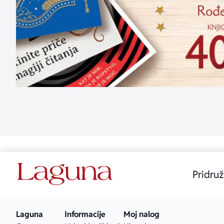
Pridruž
Laguna
Informacije
Moj nalog