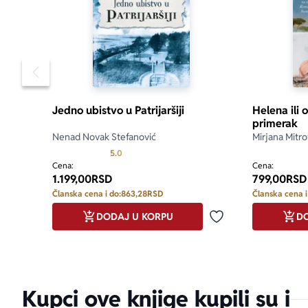
Pomeranje sadržaja slajdera u levo
Jedno ubistvo u Patrijaršiji
Helena ili 
primerak
Nenad Novak Stefanović
Mirjana Mitro
Prosecna ocena je 5.0 od 5
5.0
Cena:
Cena:
1.199,00
RSD
799,00
RSD
Članska cena i do:
863,28
RSD
Članska cena i
DODAJ U KORPU
DO
Dodaj u omiljene
Kupci ove knjige kupili su i