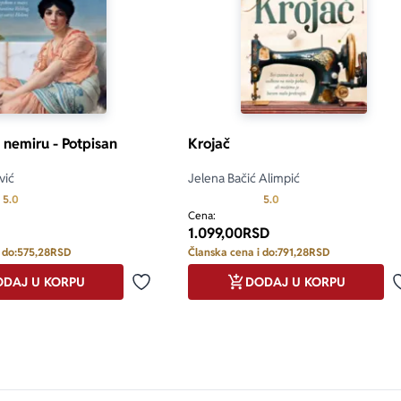
o nemiru - Potpisan
Krojač
vić
Jelena Bačić Alimpić
Prosecna ocena je 5.0 od 5
Prosecna ocena je 5.0 o
5.0
5.0
Cena:
1.099,00
RSD
 do:
575,28
RSD
Članska cena i do:
791,28
RSD
DAJ U KORPU
DODAJ U KORPU
Dodaj u omiljene