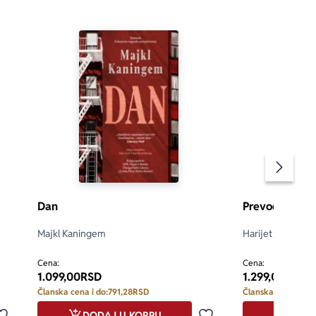
Pomeran
Dan
Prevodilac
Majkl Kaningem
Harijet Kroli
5.0
Cena:
Cena:
1.099,00
RSD
1.299,00
RSD
Članska cena i do:
791,28
RSD
Članska cena i do:
DODAJ U KORPU
DODA