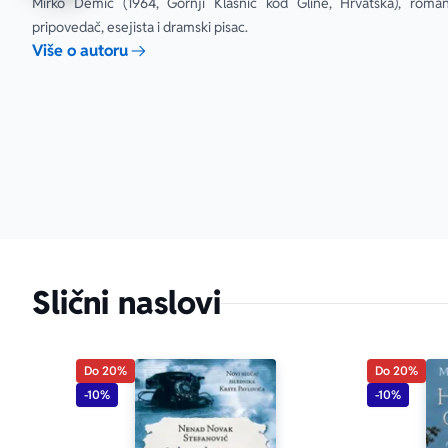
Mirko Demić (1964, Gornji Klasnić kod Gline, Hrvatska), romano
romana konkr
pripovedač, esejista i dramski pisac.
– Dr Slađana 
Više o autoru
Slični naslovi
Do 20%
Do 20%
-10%
-10%