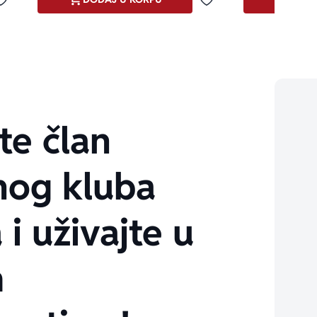
Dodaj u omiljene
Dodaj u omiljene
te član
nog kluba
 i uživajte u
m