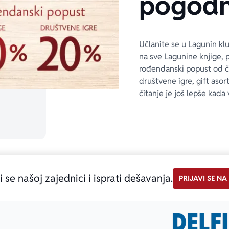
pogodn
Učlanite se u Lagunin kl
na sve Lagunine knjige, 
rođendanski popust od 
društvene igre, gift asor
čitanje je još lepše kada 
i se našoj zajednici i isprati dešavanja.
PRIJAVI SE NA