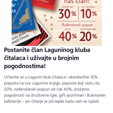
Postanite član Laguninog kluba
čitalaca i uživajte u brojnim
pogodnostima!
Učlanite se u Lagunin klub čitalaca i obezbedite 10%
popusta na sve Lagunine knjige, popuste koji rastu do
20%, rođendanski popust od čak 40%, dodatne
pogodnosti na društvene igre, gift asortiman i Bukmarker
kafeterije – jer čitanje je još lepše kada vam se isplati.