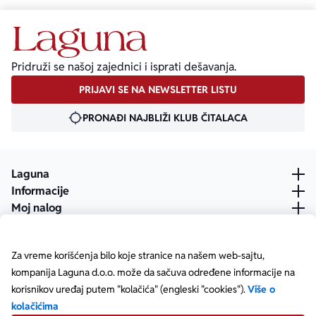
Pridruži se našoj zajednici i isprati dešavanja.
PRIJAVI SE NA NEWSLETTER LISTU
PRONAĐI NAJBLIŽI KLUB ČITALACA
Laguna
Informacije
Moj nalog
Za vreme korišćenja bilo koje stranice na našem web-sajtu,
kompanija Laguna d.o.o. može da sačuva određene informacije na
korisnikov uređaj putem "kolačića" (engleski "cookies").
Više o
kolačićima