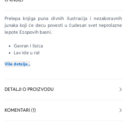
Prelepa knjiga puna divnih ilustracija i nezaboravnih 
junaka koji će decu povesti u čudesan svet neprolazne 
lepote Ezopovih basni. 
Gavran i lisica
Lav ide u rat
Vrana i krčag
Više detalja...
Jelen i lane
Lisica i grožđe
Zec i kornjača
Miš pod ambarom
DETALJI O PROIZVODU
Cvrčak i mravi
Buva i vo
Vuk i ovca
KOMENTARI (1)
Skupština miševa
Alavi drozd