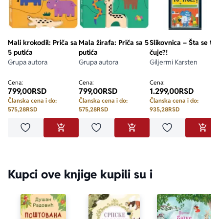
Mali krokodil: Priča sa
Mala žirafa: Priča sa 5
Slikovnica – Šta se to
5 putića
putića
čuje?!
Grupa autora
Grupa autora
Giljermi Karsten
Cena:
Cena:
Cena:
799,00
RSD
799,00
RSD
1.299,00
RSD
Članska cena i do:
Članska cena i do:
Članska cena i do:
575,28
RSD
575,28
RSD
935,28
RSD
Dodaj u omiljene
Dodaj u omiljene
Dodaj u omilje
DODAJ U KORPU
DODAJ U KORPU
DODA
Kupci ove knjige kupili su i