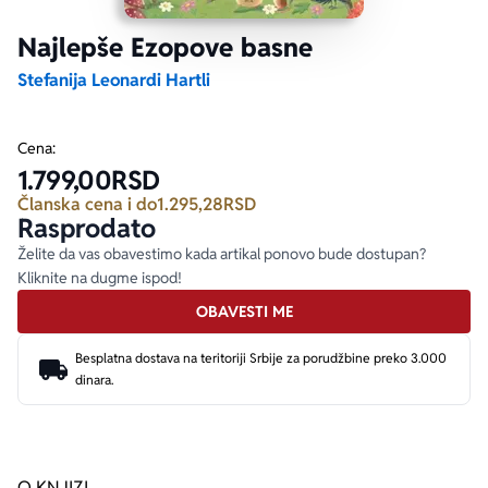
Najlepše Ezopove basne
Ekranizovane knjige
Poezija
Bojan Ljubenović
Peter Handke
Stefanija Leonardi Hartli
Za poklon
Lični razvoj i popularna psihologija
Dejan Tiago-Stanković
Harlan Koben
Cena:
1.799,00
RSD
E-knjige
Biografija
Milica Jakovljević Mir-Jam
Elif Šafak
Članska cena i do
1.295,28
RSD
Rasprodato
Autori
Želite da vas obavestimo kada artikal ponovo bude dostupan?
Kliknite na dugme ispod!
OBAVESTI ME
Besplatna dostava na teritoriji Srbije za porudžbine preko 3.000
dinara.
O KNJIZI