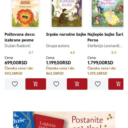
Poštovana deco:
Srpske narodne bajke
Najlepše bajke Šarla
izabrane pesme
Peroa
Dušan Radović
Grupa autora
Stefanija Leonardi
Hartli
Prosecna ocena je 4.7 od 5
Prosecna ocena je 4.8 od 5
Prosecn
4.7
4.8
5.0
Cena:
Cena:
Cena:
699,00
RSD
1.199,00
RSD
1.799,00
RSD
Članska cena i do:
Članska cena i do:
Članska cena i do:
503,28
RSD
863,28
RSD
1.295,28
RSD
Dodaj u omiljene
Dodaj u omiljene
Dodaj u omilje
DODAJ U KORPU
DODAJ U KORPU
DODA