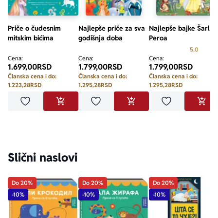
Priče o čudesnim
Najlepše priče za sva
Najlepše bajke Šarla
mitskim bićima
godišnja doba
Peroa
Prosecn
5.0
Cena:
Cena:
Cena:
1.699,00
RSD
1.799,00
RSD
1.799,00
RSD
Članska cena i do:
Članska cena i do:
Članska cena i do:
1.223,28
RSD
1.295,28
RSD
1.295,28
RSD
Dodaj u omiljene
Dodaj u omiljene
Dodaj u omilje
DODAJ U KORPU
DODAJ U KORPU
DODA
Slični naslovi
Do 20%
Do 20%
Do 20%
-10%
-10%
-10%