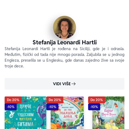
Lisica i drvoseča
Magarac i vuk
Poljski miš i gradski miš
Magarac i lav
Ohola čavka
Stefanija Leonardi Hartli
Stefanija Leonardi Hartli je rođena na Siciliji, gde je i odrasla. 
Međutim, fizički od tada nije mnogo porasla. Zaljubila se u jednog 
Engleza, preselila se u Englesku, gde danas zajedno žive sa svoje 
troje dece.
VIDI VIŠE
Do 20%
Do 20%
Do 20%
aboutPage.sr-only.custom-youtube-play-icon
-10%
-10%
-10%