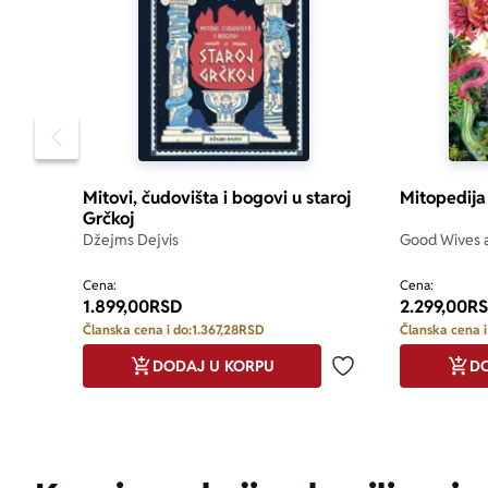
Pomeranje sadržaja slajdera u levo
Mitovi, čudovišta i bogovi u staroj
Mitopedija
Grčkoj
Džejms Dejvis
aboutPage.sr-
Good Wives a
Cena:
Cena:
1.899,00
RSD
2.299,00
R
Članska cena i do:
1.367,28
RSD
Članska cena i
DODAJ U KORPU
DO
Dodaj u omiljene