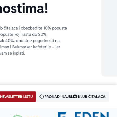
ostima!
ub čitalaca i obezbedite 10% popusta 
popuste koji rastu do 20%, 
čak 40%, dodatne pogodnosti na 
timan i Bukmarker kafeterije – jer 
vam se isplati.
 NEWSLETTER LISTU
PRONAĐI NAJBLIŽI KLUB ČITALACA