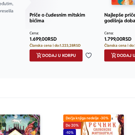
eđutim, 
eselila 
Priče o čudesnim mitskim
Najlepše prič
bićima
godišnja dob
Cena:
Cena:
1.699,00
RSD
1.799,00
RSD
Članska cena i do:
1.223,28
RSD
Članska cena i do:
DODAJ U KORPU
DODAJ 
Dodaj u omiljene
only.custom-youtube-play-icon
Dečja knjiga nedelje -30%
Do 20%
-10%