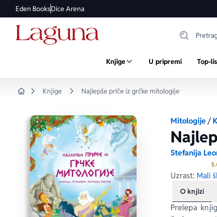
Eden Books
Dice Arena
Knjige
U pripremi
Top-li
Knjige
Najlepše priče iz grčke mitologije
Home
Mitologije
/
K
Najlep
Stefanija Leo
5.
Uzrast:
Mali š
O knjizi
Prelepa knji