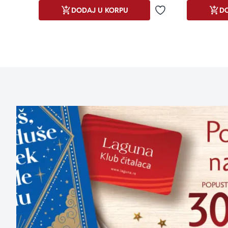
DODAJ U KORPU
DO
Dodaj u omiljene
aboutPage.sr-