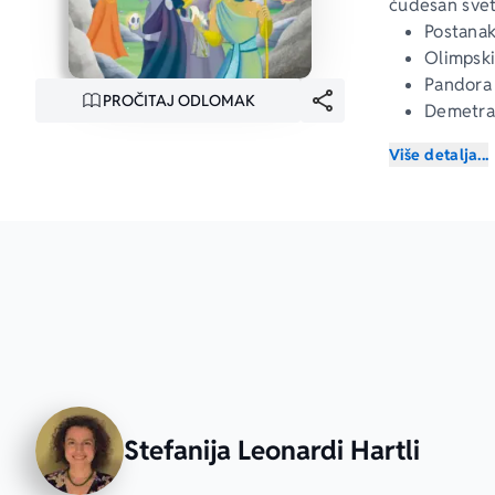
čudesan svet
Postana
Olimpski
Pandora 
PROČITAJ ODLOMAK
Demetra 
Minotaur
Više detalja...
Panova f
Heraklov
Kralj Mi
Persej i
Pegaz i 
Jason i 
Erida i 
Trojanski
Odisejev
Stefanija Leonardi Hartli