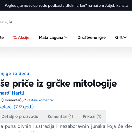
Pogledajte novu epizodu podkasta „Bukmarker“ na našem Jutjub kanalu
ste
% Akcije
Mala Laguna
Društvene igre
Gift
njige za decu
še priče iz grčke mitologije
nardi Hartli
Prosecna ocena je 5.0 od 5
0
(1 komentar)
Ostavi komentar
kolarci (7-9 god.)
Detalji o proizvodu
Komentari (1)
Prikazi (1)
ga puna divnih ilustracija i nezaboravnih junaka koja će de