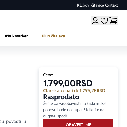
Klubovi čitalaca
Kontakt
Moji omiljeni a
#Bukmarker
Klub čitalaca
Cena:
1.799,00
RSD
Članska cena i do
1.295,28
RSD
Rasprodato
Želite da vas obavestimo kada artikal
ponovo bude dostupan? Kliknite na
dugme ispod!
cu povesti u 
OBAVESTI ME