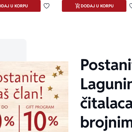
DAJ U KORPU
DODAJ U KORPU
Dodaj u omiljene
only.custom-youtube-play-icon
Postani
Laguni
čitalaca
brojni