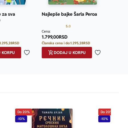
e za sva
Najlepše bajke Šarla Peroa
a
Prosecna ocena je 5.0 od 5
5.0
Cena:
1.799,00
RSD
1.295,28
RSD
Članska cena i do:
1.295,28
RSD
U KORPU
DODAJ U KORPU
Dodaj u omiljene
Dodaj u omilje
Do 20%
Do 20%
-10%
-10%