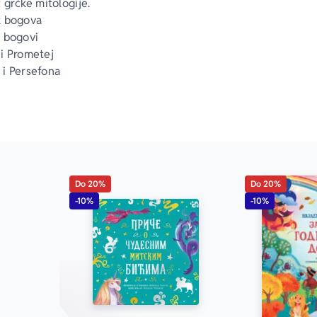
 grčke mitologije.
k bogova
 bogovi
i Prometej
i Persefona
ov lavirint
rula
e pustolovine
da
 Meduza
Belerfont
Do 20%
Do 20%
Argonauti
-10%
-10%
jabuka razdora
 rat
a putovanja