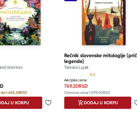
Rečnik slovenske mitologije (prič
legende)
only.custom-youtube-play-icon
nd Warriors
Tamara Lujak
Prosecna ocena je 5.0 o
5.0
Akcijska cena:
SD
769,30
RSD
 do:
1.655,28
RSD
Osnovna cena:
1.099,00
RSD
DAJ U KORPU
DODAJ U KORPU
Dodaj u omiljene