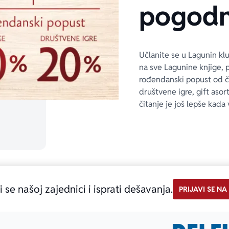
pogodn
Učlanite se u Lagunin kl
na sve Lagunine knjige, 
rođendanski popust od 
društvene igre, gift asor
čitanje je još lepše kada 
i se našoj zajednici i isprati dešavanja.
PRIJAVI SE NA