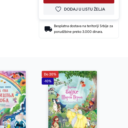
DODAJ U LISTU ŽELJA
DODAJ U OMILJENE
Besplatna dostava na teritoriji Srbije za
porudžbine preko 3.000 dinara.
Do 20%
-10%