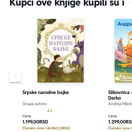
Kupci ove knjige kupili su i
aboutPage.sr-
Pomeranje sadržaja slajdera u levo
Srpske narodne bajke
Slikovnica
Darko
Grupa autora
Andrija Miloš
Prosecna ocena je 4.8 od 5
4.8
Cena:
Cena:
1.199,00
RSD
1.299,00
RS
Članska cena i do:
863,28
RSD
Članska cena i