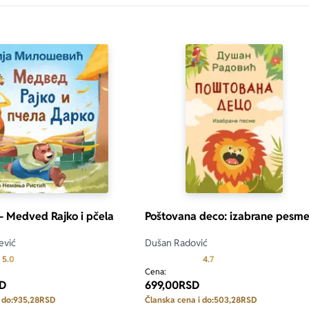
only.custom-youtube-play-icon
 – Medved Rajko i pčela
Poštovana deco: izabrane pesm
ević
Dušan Radović
Prosecna ocena je 5.0 od 5
Prosecna ocena je 4.7 od
5.0
4.7
Cena:
D
699,00
RSD
 do:
935,28
RSD
Članska cena i do:
503,28
RSD