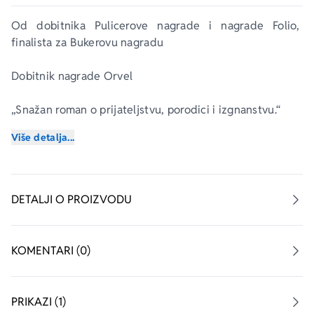
Od dobitnika Pulicerove nagrade i nagrade Folio, 
finalista za Bukerovu nagradu
Dobitnik nagrade 
Orvel
„Snažan roman o prijateljstvu, porodici i izgnanstvu.“ 
– 
Atlantic
Više detalja...
„Mudar roman jednog od najvećih pisaca našeg doba.“ 
– Kler Mesud
DETALJI O PROIZVODU
„Oduvek sam se divila Matarovom blagom i 
saosećajnom ali podjednako snažnom i ubedljivom 
glasu.“
KOMENTARI (0)
– Elif Šafak
Opčinjavajući roman o drugarstvu, porodici i 
PRIKAZI (1)
iskušenjima koje donosi vreme. 