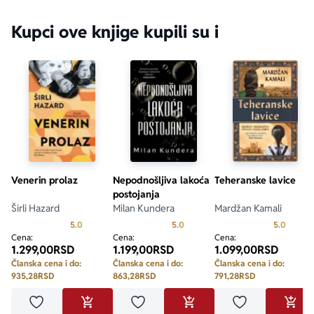
Kupci ove knjige kupili su i
Venerin prolaz
Nepodnošljiva lakoća
Teheranske lavice
postojanja
Širli Hazard
Milan Kundera
Mardžan Kamali
Prosecna ocena je 5.0 od 5
Prosecna ocena je 5.0 od 5
Prosecn
5.0
5.0
5.0
Cena:
Cena:
Cena:
1.299,00
RSD
1.199,00
RSD
1.099,00
RSD
Članska cena i do:
Članska cena i do:
Članska cena i do:
935,28
RSD
863,28
RSD
791,28
RSD
Dodaj u omiljene
Dodaj u omiljene
Dodaj u omilje
DODAJ U KORPU
DODAJ U KORPU
DODA