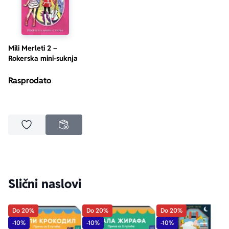
Mili Merleti 2 –
Rokerska mini-suknja
Rasprodato
Dodaj u omiljene
NEDOSTUPNO
Slični naslovi
Do 20%
Do 20%
Do 20%
-10%
-10%
-10%