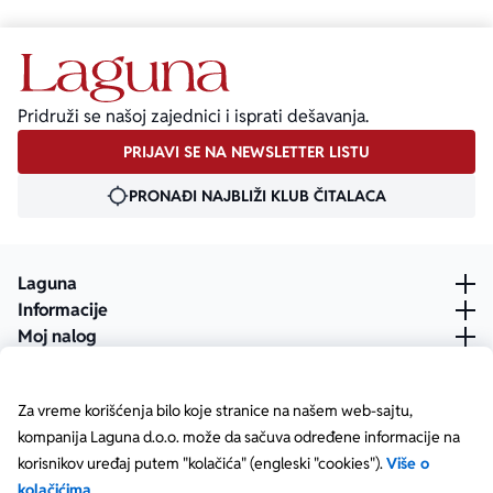
Pridruži se našoj zajednici i isprati dešavanja.
PRIJAVI SE NA NEWSLETTER LISTU
PRONAĐI NAJBLIŽI KLUB ČITALACA
Laguna
Informacije
Moj nalog
Za vreme korišćenja bilo koje stranice na našem web-sajtu,
kompanija Laguna d.o.o. može da sačuva određene informacije na
korisnikov uređaj putem "kolačića" (engleski "cookies").
Više o
kolačićima