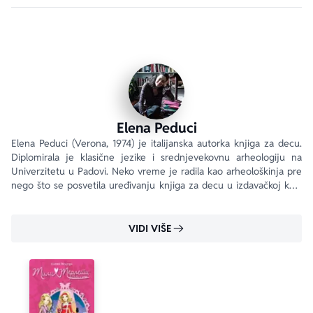
Elena Peduci
Elena Peduci (Verona, 1974) je italijanska autorka knjiga za decu. 
Diplomirala je klasične jezike i srednjevekovnu arheologiju na 
Univerzitetu u Padovi. Neko vreme je radila kao arheološkinja pre 
nego što se posvetila uređivanju knjiga za decu u izdavačkoj kući 
Mondatori. Živi i radi u Milanu.
VIDI VIŠE