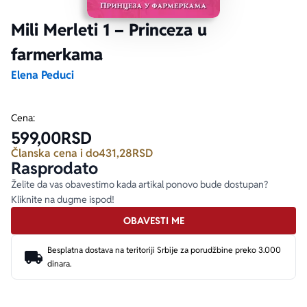
Mili Merleti 1 – Princeza u
Ekranizovane knjige
Poezija
Bojan Ljubenović
Peter Handke
farmerkama
Za poklon
Lični razvoj i popularna psihologija
Dejan Tiago-Stanković
Harlan Koben
Elena Peduci
E-knjige
Biografija
Milica Jakovljević Mir-Jam
Elif Šafak
Cena:
599,00
RSD
Autori
Članska cena i do
431,28
RSD
Rasprodato
Želite da vas obavestimo kada artikal ponovo bude dostupan?
Kliknite na dugme ispod!
OBAVESTI ME
Besplatna dostava na teritoriji Srbije za porudžbine preko 3.000
dinara.