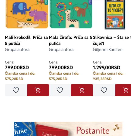
Mali krokodil: Priča sa
Mala žirafa: Priča sa 5
Slikovnica – Šta se to
5 putića
putića
čuje?!
Grupa autora
Grupa autora
Giljermi Karsten
Cena:
Cena:
Cena:
799,00
RSD
799,00
RSD
1.299,00
RSD
Članska cena i do:
Članska cena i do:
Članska cena i do:
575,28
RSD
575,28
RSD
935,28
RSD
Dodaj u omiljene
Dodaj u omiljene
Dodaj u omilje
DODAJ U KORPU
DODAJ U KORPU
DODA