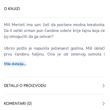
O KNJIZI
Mili Merleti ima san: želi da postane modna kreatorka. 
Da li veliki orman pun čarobne odeće krije tajnu koja će 
joj omogućiti da ga ostvari? 
Ubrzo pošto je napunila jedanaest godina, Mili oblači 
prvu čarobnu haljinu. Ona je od zelenog somota i 
bogato je ukrašena čipkom i opšivima. Devojčica sledi 
Više detalja...
uputstva i ... Hop! Katapultirana je u neverovatnu 
pustolovinu. Među raskošnim salonima palate u Versaju 
moraće da otkrije tajnu tkanine i istovremeno zadovolji 
stroge zahteve hirovite princeze Marije Antoanete.
DETALJI O PROIZVODU
KOMENTARI (0)