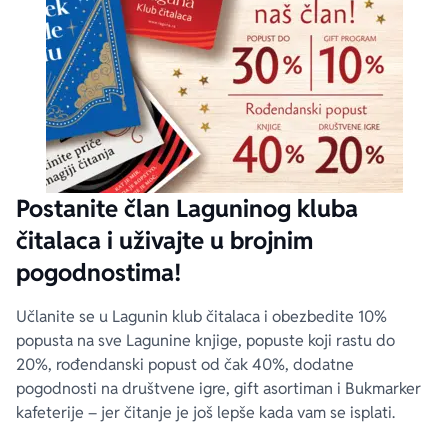
Postanite član Laguninog kluba
čitalaca i uživajte u brojnim
pogodnostima!
Učlanite se u Lagunin klub čitalaca i obezbedite 10%
popusta na sve Lagunine knjige, popuste koji rastu do
20%, rođendanski popust od čak 40%, dodatne
pogodnosti na društvene igre, gift asortiman i Bukmarker
kafeterije – jer čitanje je još lepše kada vam se isplati.