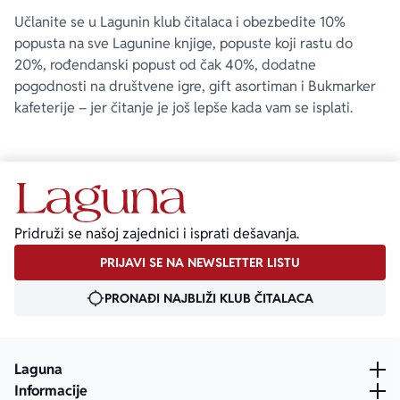
Učlanite se u Lagunin klub čitalaca i obezbedite 10%
popusta na sve Lagunine knjige, popuste koji rastu do
20%, rođendanski popust od čak 40%, dodatne
pogodnosti na društvene igre, gift asortiman i Bukmarker
kafeterije – jer čitanje je još lepše kada vam se isplati.
Pridruži se našoj zajednici i isprati dešavanja.
PRIJAVI SE NA NEWSLETTER LISTU
PRONAĐI NAJBLIŽI KLUB ČITALACA
Laguna
Informacije