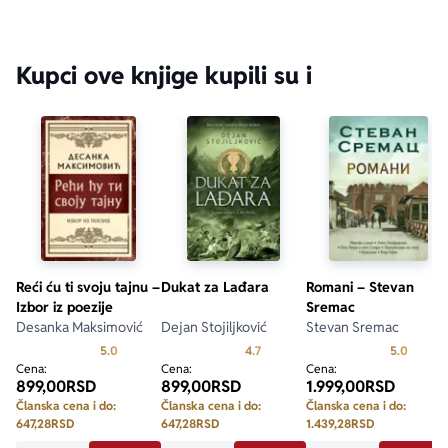
Kupci ove knjige kupili su i
Reći ću ti svoju tajnu –
Dukat za Lađara
Romani – Stevan
Izbor iz poezije
Sremac
Desanka Maksimović
Dejan Stojiljković
Stevan Sremac
Prosecna ocena je 5.0 od 5
Prosecna ocena je 4.7 od 5
Prosecn
5.0
4.7
5.0
Cena:
Cena:
Cena:
899,00
RSD
899,00
RSD
1.999,00
RSD
Članska cena i do:
Članska cena i do:
Članska cena i do:
647,28
RSD
647,28
RSD
1.439,28
RSD