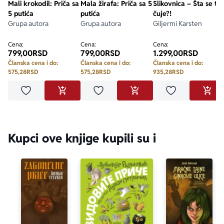
Mali krokodil: Priča sa
Mala žirafa: Priča sa 5
Slikovnica – Šta se to
5 putića
putića
čuje?!
Grupa autora
Grupa autora
Giljermi Karsten
Cena:
Cena:
Cena:
799,00
RSD
799,00
RSD
1.299,00
RSD
Članska cena i do:
Članska cena i do:
Članska cena i do:
575,28
RSD
575,28
RSD
935,28
RSD
Dodaj u omiljene
Dodaj u omiljene
Dodaj u omilje
DODAJ U KORPU
DODAJ U KORPU
DODA
Kupci ove knjige kupili su i