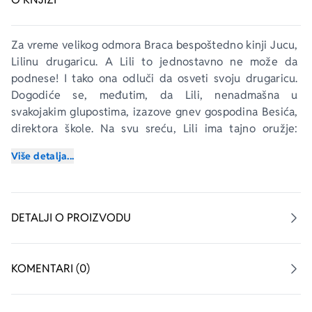
Za vreme velikog odmora Braca bespoštedno kinji Jucu, 
Lilinu drugaricu. A Lili to jednostavno ne može da 
podnese! I tako ona odluči da osveti svoju drugaricu. 
Dogodiće se, međutim, da Lili, nenadmašna u 
svakojakim glupostima, izazove gnev gospodina Besića, 
direktora škole. Na svu sreću, Lili ima tajno oružje: 
mobilni telefon pomoću kog može da dozove svoju 
Više detalja...
kumu, dobru vilu, koja uvek ima neke neočekivane 
zamisli...
DETALJI O PROIZVODU
KOMENTARI (0)