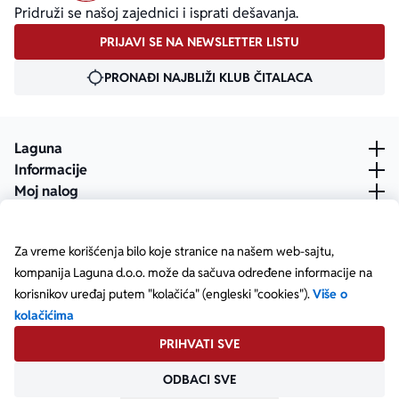
Pridruži se našoj zajednici i isprati dešavanja.
PRIJAVI SE NA NEWSLETTER LISTU
PRONAĐI NAJBLIŽI KLUB ČITALACA
Laguna
Informacije
Moj nalog
Za vreme korišćenja bilo koje stranice na našem web-sajtu,
kompanija Laguna d.o.o. može da sačuva određene informacije na
korisnikov uređaj putem "kolačića" (engleski "cookies").
Više o
kolačićima
PRIHVATI SVE
ODBACI SVE
Posetite našu Facebook stranicu
Posetite našu X stranicu
Posetite našu Instagram stranicu
Posetite naš YouTube
Posetite našu TikTok stranicu
Posetite našu LinkedIn stranicu
Copyright © Laguna d.o.o. Starine Novaka 23, Beograd •