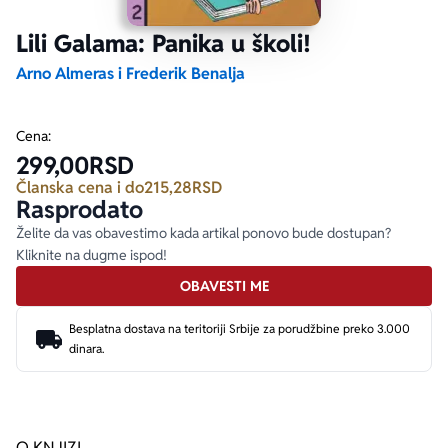
Lili Galama: Panika u školi!
Ekranizovane knjige
Poezija
Bojan Ljubenović
Peter Handke
Arno Almeras i Frederik Benalja
Za poklon
Lični razvoj i popularna psihologija
Dejan Tiago-Stanković
Harlan Koben
Cena:
299,00
RSD
E-knjige
Biografija
Milica Jakovljević Mir-Jam
Elif Šafak
Članska cena i do
215,28
RSD
Rasprodato
Autori
Želite da vas obavestimo kada artikal ponovo bude dostupan?
Kliknite na dugme ispod!
OBAVESTI ME
Besplatna dostava na teritoriji Srbije za porudžbine preko 3.000
dinara.
O KNJIZI