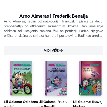
Arno Almeras i Frederik Benalja
Arno Almeras, jedan od najplodnijih francuskih pisaca za decu, 
prepoznatljiv po otkačenim, šarmantnim likovima i fabulama koje 
odskaču od ustaljenih šablona, živi na periferiji Pariza. Njegove 
pričice privlačna su sinteza humora i pustolovine. Radi kao urednik 
u izdavačkoj kući Volim da čitam .
VIDI VIŠE
Lili Galama: Otkačena
Lili Galama: Frka u
Lili Galama: Rusvaj u
sreda!
parfimeriji!
bioskopu!