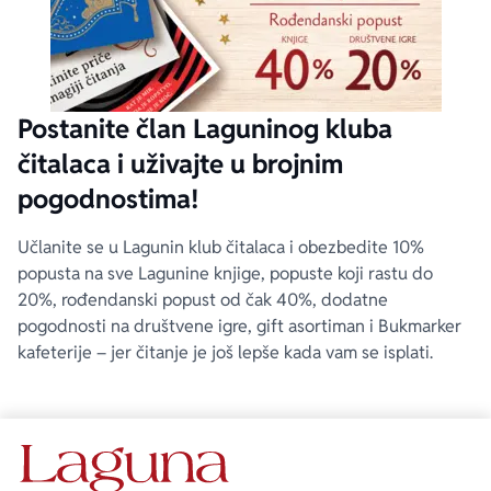
Postanite član Laguninog kluba
čitalaca i uživajte u brojnim
pogodnostima!
Učlanite se u Lagunin klub čitalaca i obezbedite 10%
popusta na sve Lagunine knjige, popuste koji rastu do
20%, rođendanski popust od čak 40%, dodatne
pogodnosti na društvene igre, gift asortiman i Bukmarker
kafeterije – jer čitanje je još lepše kada vam se isplati.