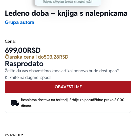
Ledeno doba – knjiga s nalepnicama
Ekranizovane knjige
Poezija
Bojan Ljubenović
Peter Handke
Grupa autora
Za poklon
Lični razvoj i popularna psihologija
Dejan Tiago-Stanković
Harlan Koben
Cena:
699,00
RSD
E-knjige
Biografija
Milica Jakovljević Mir-Jam
Elif Šafak
Članska cena i do
503,28
RSD
Rasprodato
Autori
Želite da vas obavestimo kada artikal ponovo bude dostupan?
Kliknite na dugme ispod!
OBAVESTI ME
Besplatna dostava na teritoriji Srbije za porudžbine preko 3.000
dinara.
O KNJIZI