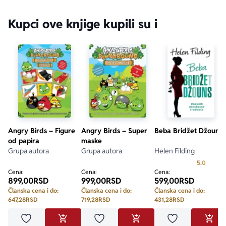
Kupci ove knjige kupili su i
Angry Birds – Figure
Angry Birds – Super
Beba Bridžet Džouns
od papira
maske
Grupa autora
Grupa autora
Helen Filding
Prosecn
5.0
Cena:
Cena:
Cena:
899,00
RSD
999,00
RSD
599,00
RSD
Članska cena i do:
Članska cena i do:
Članska cena i do:
647,28
RSD
719,28
RSD
431,28
RSD
Dodaj u omiljene
Dodaj u omiljene
Dodaj u omilje
DODAJ U KORPU
DODAJ U KORPU
DODA