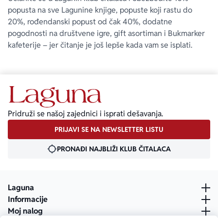
popusta na sve Lagunine knjige, popuste koji rastu do
20%, rođendanski popust od čak 40%, dodatne
pogodnosti na društvene igre, gift asortiman i Bukmarker
kafeterije – jer čitanje je još lepše kada vam se isplati.
Pridruži se našoj zajednici i isprati dešavanja.
PRIJAVI SE NA NEWSLETTER LISTU
PRONAĐI NAJBLIŽI KLUB ČITALACA
Laguna
Informacije
Moj nalog