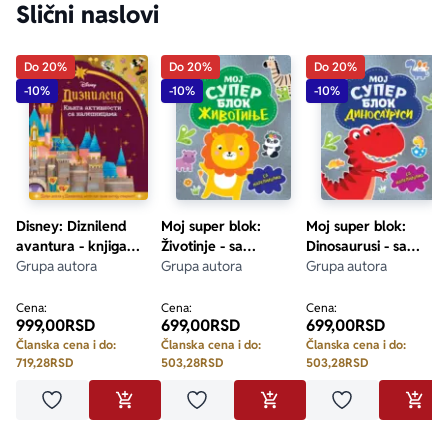
Slični naslovi
Do 20%
Do 20%
Do 20%
-10%
-10%
-10%
Disney: Diznilend
Moj super blok:
Moj super blok:
avantura - knjiga
Životinje - sa
Dinosaurusi - sa
aktivnosti sa
Grupa autora
nalepnicama
Grupa autora
nalepnicama
Grupa autora
nalepnicama
Cena:
Cena:
Cena:
999,00
RSD
699,00
RSD
699,00
RSD
Članska cena i do:
Članska cena i do:
Članska cena i do:
719,28
RSD
503,28
RSD
503,28
RSD
Dodaj u omiljene
Dodaj u omiljene
Dodaj u omilje
DODAJ U KORPU
DODAJ U KORPU
DODA