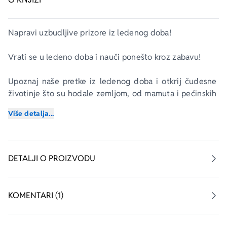
Napravi uzbudljive prizore iz ledenog doba!
Vrati se u ledeno doba i nauči ponešto kroz zabavu!
Upoznaj naše pretke iz ledenog doba i otkrij čudesne 
životinje što su hodale zemljom, od mamuta i pećinskih 
medveda do sabljozubih tigrova i lavova torbara!
Više detalja...
Na svakoj stranici imaš obilje zanimljivih informacija, a 
mnoštvom nalepnicama oživi ledeno doba!
DETALJI O PROIZVODU
Šta čekaš? Utopli se i uđi u ledeno doba!
KOMENTARI (1)