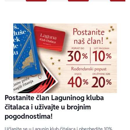
Postanite član Laguninog kluba
čitalaca i uživajte u brojnim
pogodnostima!
Učlanite se u Lagunin klub čitalaca i obezbedite 10%