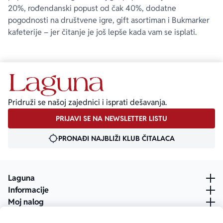
20%, rođendanski popust od čak 40%, dodatne
pogodnosti na društvene igre, gift asortiman i Bukmarker
kafeterije – jer čitanje je još lepše kada vam se isplati.
Pridruži se našoj zajednici i isprati dešavanja.
PRIJAVI SE NA NEWSLETTER LISTU
PRONAĐI NAJBLIŽI KLUB ČITALACA
Laguna
Informacije
Moj nalog