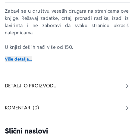
Zabavi se u društvu veselih drugara na stranicama ove 
knjige. Rešavaj zadatke, crtaj, pronađi razlike, izađi iz 
lavirinta i ne zaboravi da svaku stranicu ukrasiš 
nalepnicama.
U knjizi ćeš ih naći više od 150.
Više detalja...
• Nalepnice sa kolutavim okicama
• 20 mekanih nalepnica
• Mnogo aktivnosti
• Više od 150 nalepnica
DETALJI O PROIZVODU
• Knjiga puna igrica i zadataka!
KOMENTARI (0)
Slični naslovi