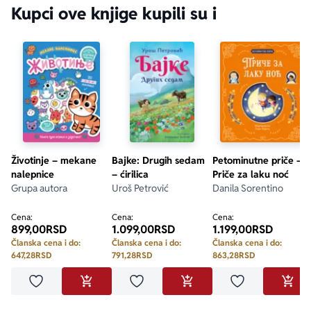
Kupci ove knjige kupili su i
Životinje – mekane
Bajke: Drugih sedam
Petominutne priče –
nalepnice
– ćirilica
Priče za laku noć
Grupa autora
Uroš Petrović
Danila Sorentino
Cena:
Cena:
Cena:
899,00
RSD
1.099,00
RSD
1.199,00
RSD
Članska cena i do:
Članska cena i do:
Članska cena i do:
647,28
RSD
791,28
RSD
863,28
RSD
Dodaj u omiljene
Dodaj u omiljene
Dodaj u omilje
DODAJ U KORPU
DODAJ U KORPU
DODA