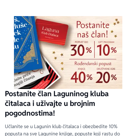
Postanite član Laguninog kluba
čitalaca i uživajte u brojnim
pogodnostima!
Učlanite se u Lagunin klub čitalaca i obezbedite 10%
popusta na sve Lagunine knjige, popuste koji rastu do