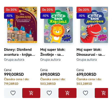
Do 20%
Do 20%
Do 20%
-10%
-10%
-10%
Disney: Diznilend
Moj super blok:
Moj super blok:
avantura - knjiga
Životinje - sa
Dinosaurusi - sa
aktivnosti sa
Grupa autora
nalepnicama
Grupa autora
nalepnicama
Grupa autora
nalepnicama
Cena:
Cena:
Cena:
999,00
RSD
699,00
RSD
699,00
RSD
Članska cena i do:
Članska cena i do:
Članska cena i do:
719,28
RSD
503,28
RSD
503,28
RSD
Dodaj u omiljene
Dodaj u omiljene
Dodaj u omilje
DODAJ U KORPU
DODAJ U KORPU
DODA