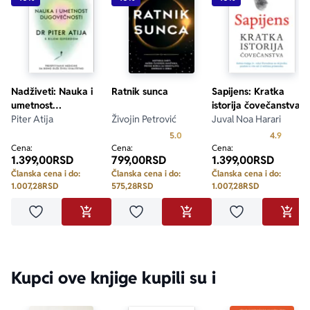
Nadživeti: Nauka i
Ratnik sunca
Sapijens: Kratka
umetnost
istorija čovečanstva
dugovečnosti
Piter Atija
Živojin Petrović
Juval Noa Harari
Prosecna ocena je 5.0 od 5
Prosecn
5.0
4.9
Cena:
Cena:
Cena:
1.399,00
RSD
799,00
RSD
1.399,00
RSD
Članska cena i do:
Članska cena i do:
Članska cena i do:
1.007,28
RSD
575,28
RSD
1.007,28
RSD
Dodaj u omiljene
Dodaj u omiljene
Dodaj u omilje
DODAJ U KORPU
DODAJ U KORPU
DODA
Kupci ove knjige kupili su i