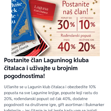
Postanite član Laguninog kluba
čitalaca i uživajte u brojnim
pogodnostima!
Učlanite se u Lagunin klub čitalaca i obezbedite 10%
popusta na sve Lagunine knjige, popuste koji rastu do
20%, rođendanski popust od čak 40%, dodatne
pogodnosti na društvene igre, gift asortiman i Bukmarker
kafeterije – jer čitanje je još lepše kada vam se isplati.