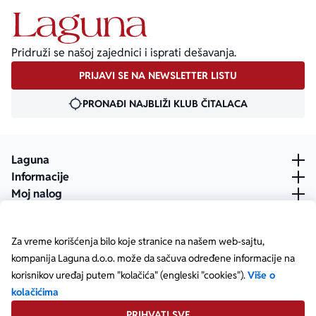
Pridruži se našoj zajednici i isprati dešavanja.
PRIJAVI SE NA NEWSLETTER LISTU
PRONAĐI NAJBLIŽI KLUB ČITALACA
Laguna
Informacije
Moj nalog
Za vreme korišćenja bilo koje stranice na našem web-sajtu,
kompanija Laguna d.o.o. može da sačuva određene informacije na
korisnikov uređaj putem "kolačića" (engleski "cookies").
Više o
kolačićima
PRIHVATI SVE