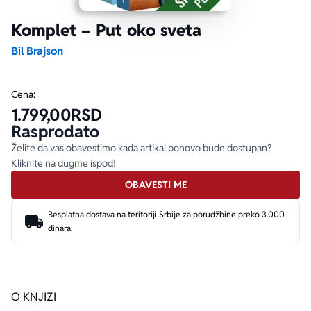
Komplet – Put oko sveta
Ekranizovane knjige
Poezija
Bojan Ljubenović
Peter Handke
Bil Brajson
Za poklon
Lični razvoj i popularna psihologija
Dejan Tiago-Stanković
Harlan Koben
Cena:
1.799,00
RSD
E-knjige
Biografija
Milica Jakovljević Mir-Jam
Elif Šafak
Rasprodato
Želite da vas obavestimo kada artikal ponovo bude dostupan?
Autori
Kliknite na dugme ispod!
OBAVESTI ME
Besplatna dostava na teritoriji Srbije za porudžbine preko 3.000
dinara.
O KNJIZI