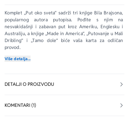
Komplet „Put oko sveta“ sadrži tri knjige Bila Brajsona, 
popularnog autora putopisa. Pođite s njim na 
nesvakidašnji i zabavan put kroz Ameriku, Englesku i 
Australiju, a knjige „Made in America“, „Putovanje u Mali 
Dribling“ i „Tamo dole“ biće vaša karta za odličan 
provod.
Više detalja...
Made in America
„Ova knjiga je pravi trijumf. Brajson je ispisuje sa svojim 
smislom za uživanje u životu, jednostavnom prozom i 
DETALJI O PROIZVODU
sklonošću da zaviruje ispod onoga što čini američki 
san.“ 
Literary Review
KOMENTARI (1)
Bil Brajson okreće leđa drumovima i stranputicama 
srednje Amerike koju je tako urnebesno opisao u svom 
bestseleru Izgubljeni kontinent, kako bi se upustio u 