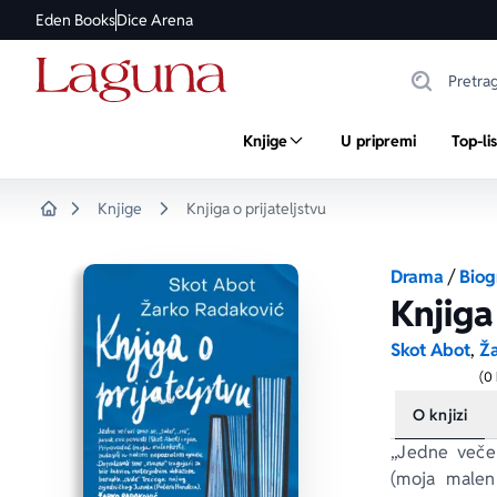
Eden Books
Dice Arena
Knjige
U pripremi
Top-li
Knjige
Knjiga o prijateljstvu
Home
Drama
/
Biog
Knjiga
Skot Abot
,
Ž
(0
O knjizi
„Jedne večer
(moja malen