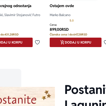
krajnog odrastanja
Ostajem ovde
i, Slavimir Stojanović Futro
Marko Balcano
Prosecna ocena je 5.0 o
5.0
Cena:
899,00
RSD
 do:
431,28
RSD
Članska cena i do:
647,28
RSD
DAJ U KORPU
DODAJ U KORPU
Dodaj u omiljene
Postani
Laguni