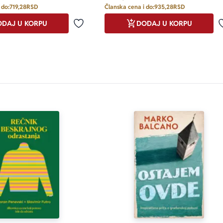
 do:
719,28
RSD
Članska cena i do:
935,28
RSD
DAJ U KORPU
DODAJ U KORPU
Dodaj u omiljene