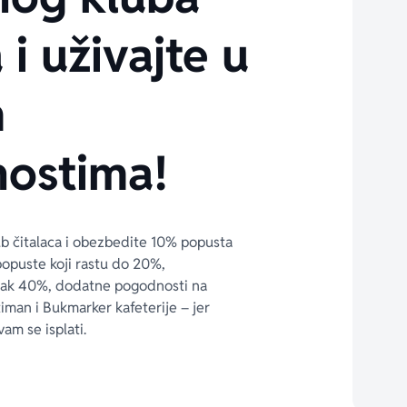
 i uživajte u
m
ostima!
ub čitalaca i obezbedite 10% popusta 
popuste koji rastu do 20%, 
čak 40%, dodatne pogodnosti na 
timan i Bukmarker kafeterije – jer 
vam se isplati.