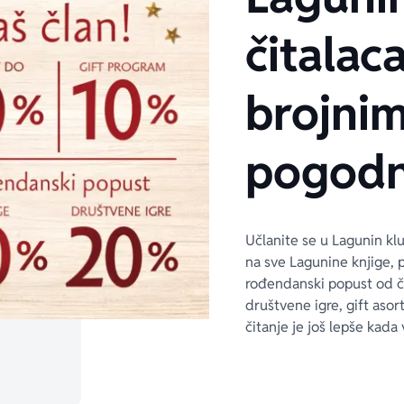
čitalaca
brojni
pogodn
Učlanite se u Lagunin kl
na sve Lagunine knjige, 
rođendanski popust od 
društvene igre, gift asor
čitanje je još lepše kada 