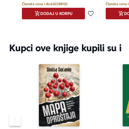
Članska cena i do:
647,28
RSD
Članska cena i
DODAJ U KORPU
DO
Dodaj u omiljene
Kupci ove knjige kupili su i
Pomeranje sadržaja slajdera u levo