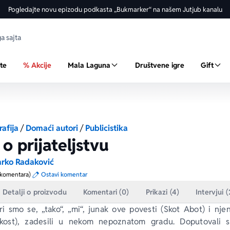
Pogledajte novu epizodu podkasta „Bukmarker“ na našem Jutjub kanalu
ste
% Akcije
Mala Laguna
Društvene igre
Gift
rafija
/
Domaći autori
/
Publicistika
 o prijateljstvu
arko Radaković
 komentara)
Ostavi komentar
Detalji o proizvodu
Komentari (0)
Prikazi (4)
Intervjui (
i smo se, „tako“, „mi“, junak ove povesti (Skot Abot) i nje
kost), zadesili u nekom nepoznatom gradu. Doputovali 