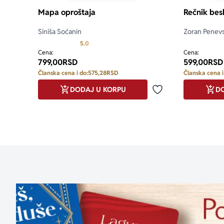
Mapa oproštaja
Rečnik bes
Siniša Soćanin
Zoran Penevsk
Prosecna ocena je 5.0 od 5
5.0
Cena:
Cena:
799,00
RSD
599,00
RSD
Članska cena i do:
575,28
RSD
Članska cena i
DODAJ U KORPU
DO
Dodaj u omiljene