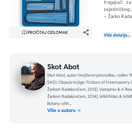
tragajući z
zajedničkog 
– Žarko Rada
Handkeova „z
PROČITAJ ODLOMAK
Više detalja...
ili 
Pravda za 
Radakovića, 
samoodabranu
prisnom prij
Skot Abot
Juti“. Reč j
kada su u Ti
Skot Abot, autor i književni prevodilac, rođen 19
godina kasnij
SAD). Objavio knjige: Fictions of Freemasonry (1
Sloveniju, t
Žarkom Radakovićem, 2013), Vampires & A Reas
zajednička k
Žarkom Radakovićem, 2014), Wild Rides & Wild
Radaković i 
Botany with...
putovanju po
Više o autoru
Skot Abot opi
odrastanje u