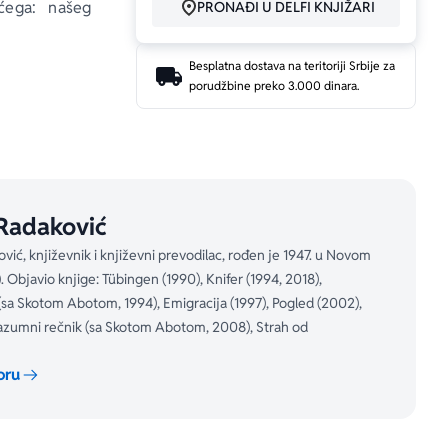
ćega: našeg 
PRONAĐI U DELFI KNJIŽARI
Besplatna dostava na teritoriji Srbije za
porudžbine preko 3.000 dinara.
rave i Drine, 
pozvao Žarka 
ukao u „neki 
 „poslednjem 
ičkoj državi 
Radaković
984. godine, 
evnosti. Pet 
vić, književnik i književni prevodilac, rođen je 1947. u Novom
nu Austriju i 
). Objavio knjige: Tübingen (1990), Knifer (1994, 2018),
njihova prva 
(sa Skotom Abotom, 1994), Emigracija (1997), Pogled (2002),
, kada su se 
azumni rečnik (sa Skotom Abotom, 2008), Strah od
ih knjiga na 
oru
vića, njegovo 
nicima poput 