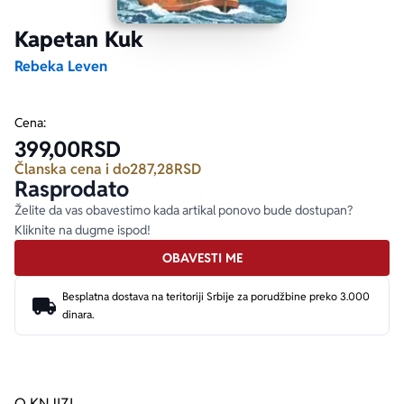
Kapetan Kuk
Ekranizovane knjige
Poezija
Bojan Ljubenović
Peter Handke
Rebeka Leven
Za poklon
Lični razvoj i popularna psihologija
Dejan Tiago-Stanković
Harlan Koben
Cena:
399,00
RSD
E-knjige
Biografija
Milica Jakovljević Mir-Jam
Elif Šafak
Članska cena i do
287,28
RSD
Rasprodato
Autori
Želite da vas obavestimo kada artikal ponovo bude dostupan?
Kliknite na dugme ispod!
OBAVESTI ME
Besplatna dostava na teritoriji Srbije za porudžbine preko 3.000
dinara.
O KNJIZI