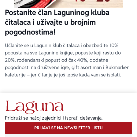
Postanite član Laguninog kluba
čitalaca i uživajte u brojnim
pogodnostima!
Učlanite se u Lagunin klub čitalaca i obezbedite 10%
popusta na sve Lagunine knjige, popuste koji rastu do
20%, rođendanski popust od čak 40%, dodatne
pogodnosti na društvene igre, gift asortiman i Bukmarker
kafeterije – jer čitanje je još lepše kada vam se isplati.
Pridruži se našoj zajednici i isprati dešavanja.
PRIJAVI SE NA NEWSLETTER LISTU