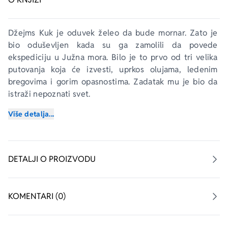
Džejms Kuk je oduvek želeo da bude mornar. Zato je 
bio oduševljen kada su ga zamolili da povede 
ekspediciju u Južna mora. Bilo je to prvo od tri velika 
putovanja koja će izvesti, uprkos olujama, ledenim 
bregovima i gorim opasnostima. Zadatak mu je bio da 
istraži nepoznati svet.
Više detalja...
DETALJI O PROIZVODU
KOMENTARI (0)