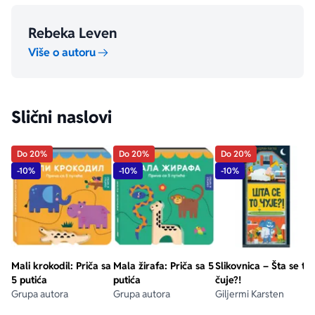
aboutPage.sr-only.custom-youtube-play-icon
Rebeka Leven
Više o autoru
Slični naslovi
Do 20%
Do 20%
Do 20%
-10%
-10%
-10%
Mali krokodil: Priča sa
Mala žirafa: Priča sa 5
Slikovnica – Šta se to
5 putića
putića
čuje?!
Grupa autora
Grupa autora
Giljermi Karsten