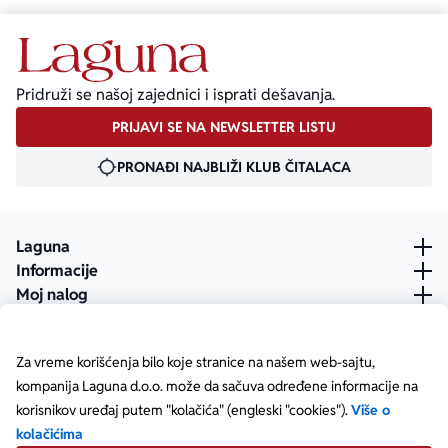
Pridruži se našoj zajednici i isprati dešavanja.
PRIJAVI SE NA NEWSLETTER LISTU
PRONAĐI NAJBLIŽI KLUB ČITALACA
Laguna
Informacije
Moj nalog
Za vreme korišćenja bilo koje stranice na našem web-sajtu,
kompanija Laguna d.o.o. može da sačuva određene informacije na
korisnikov uređaj putem "kolačića" (engleski "cookies").
Više o
kolačićima