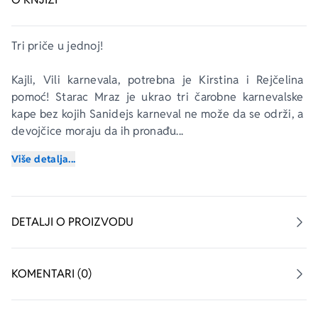
Tri priče u jednoj!
Kajli, Vili karnevala, potrebna je Kirstina i Rejčelina 
pomoć! Starac Mraz je ukrao tri čarobne karnevalske 
kape bez kojih Sanidejs karneval ne može da se održi, a 
devojčice moraju da ih pronađu...
Više detalja...
U svakoj priči krije se po jedan šešir – sakupi ih sve i 
pomozi vilama da karnevalu vrate čaroliju!
DETALJI O PROIZVODU
KOMENTARI (0)