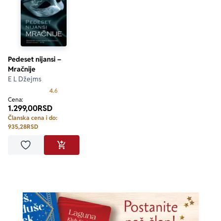
Pedeset nijansi –
Mračnije
E L Džejms
Prosecna ocena je 4.6 od 5
4.6
Cena:
1.299,00
RSD
Članska cena i do:
935,28
RSD
Dodaj u omiljene
DODAJ U KORPU