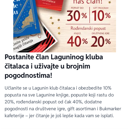
Postanite član Laguninog kluba
čitalaca i uživajte u brojnim
pogodnostima!
Učlanite se u Lagunin klub čitalaca i obezbedite 10%
popusta na sve Lagunine knjige, popuste koji rastu do
20%, rođendanski popust od čak 40%, dodatne
pogodnosti na društvene igre, gift asortiman i Bukmarker
kafeterije – jer čitanje je još lepše kada vam se isplati.