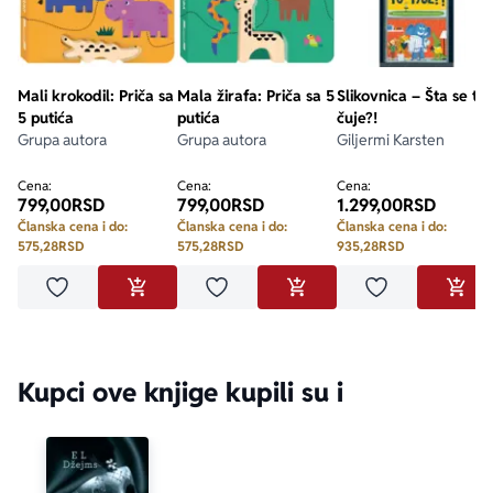
Mali krokodil: Priča sa
Mala žirafa: Priča sa 5
Slikovnica – Šta se to
5 putića
putića
čuje?!
Grupa autora
Grupa autora
Giljermi Karsten
Cena:
Cena:
Cena:
799,00
RSD
799,00
RSD
1.299,00
RSD
Članska cena i do:
Članska cena i do:
Članska cena i do:
575,28
RSD
575,28
RSD
935,28
RSD
Dodaj u omiljene
Dodaj u omiljene
Dodaj u omilje
DODAJ U KORPU
DODAJ U KORPU
DODA
Kupci ove knjige kupili su i