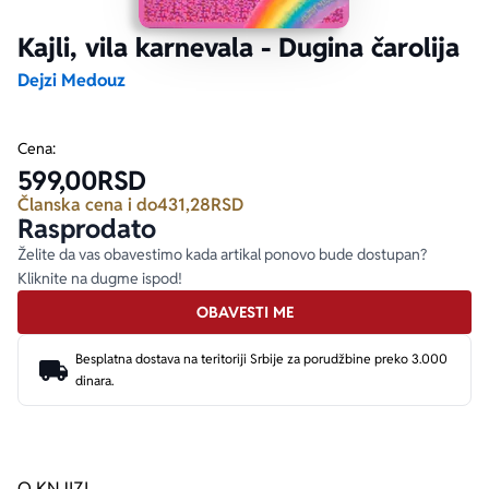
Kajli, vila karnevala - Dugina čarolija
Ekranizovane knjige
Poezija
Bojan Ljubenović
Peter Handke
Dejzi Medouz
Za poklon
Lični razvoj i popularna psihologija
Dejan Tiago-Stanković
Harlan Koben
Cena:
599,00
RSD
E-knjige
Biografija
Milica Jakovljević Mir-Jam
Elif Šafak
Članska cena i do
431,28
RSD
Rasprodato
Autori
Želite da vas obavestimo kada artikal ponovo bude dostupan?
Kliknite na dugme ispod!
OBAVESTI ME
Besplatna dostava na teritoriji Srbije za porudžbine preko 3.000
dinara.
O KNJIZI