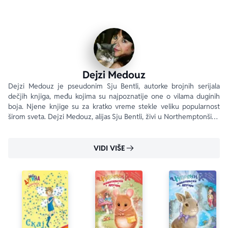
Dejzi Medouz
Dejzi Medouz je pseudonim Sju Bentli, autorke brojnih serijala 
dečjih knjiga, među kojima su najpoznatije one o vilama duginih 
boja. Njene knjige su za kratko vreme stekle veliku popularnost 
širom sveta. Dejzi Medouz, alijas Sju Bentli, živi u Northemptonširu. 
www.rainbowmagiconline.com
VIDI VIŠE