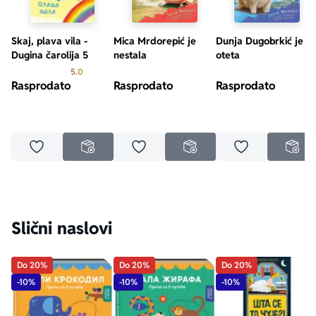
Skaj, plava vila -
Mica Mrdorepić je
Dunja Dugobrkić je
Dugina čarolija 5
nestala
oteta
Prosecna ocena je 5.0 od 5
5.0
Rasprodato
Rasprodato
Rasprodato
Dodaj u omiljene
Dodaj u omiljene
Dodaj u omilje
NEDOSTUPNO
NEDOSTUPNO
NED
Slični naslovi
Do 20%
Do 20%
Do 20%
-10%
-10%
-10%