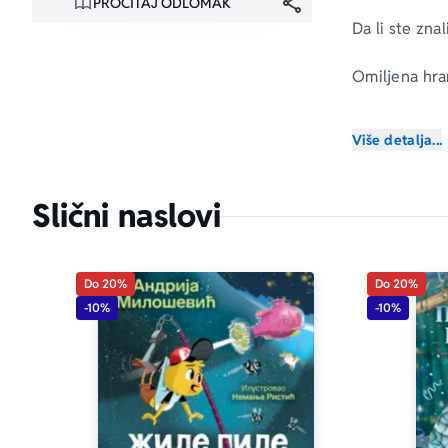
PROČITAJ ODLOMAK
Da li ste znal
Omiljena hra
Imam palčeve,
Više detalja...
Možeš da me 
Slični naslovi
Moj rep može
Do 20%
Do 20%
-10%
-10%