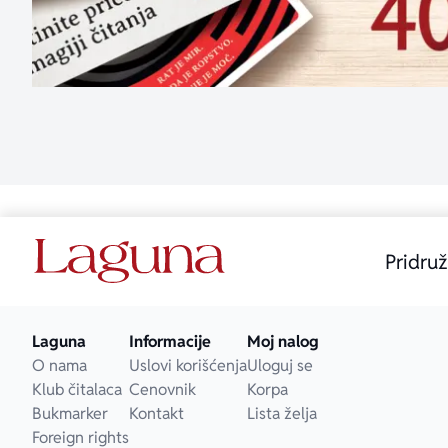
Pridruž
Laguna
Informacije
Moj nalog
O nama
Uslovi korišćenja
Uloguj se
Klub čitalaca
Cenovnik
Korpa
Bukmarker
Kontakt
Lista želja
Foreign rights