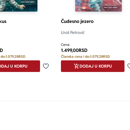
kus
Čudesno jezero
ć
Uroš Petrović
Cena:
D
1.499,00
RSD
 do:
1.079,28
RSD
Članska cena i do:
1.079,28
RSD
DAJ U KORPU
DODAJ U KORPU
Dodaj u omiljene