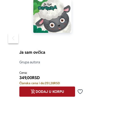
Pomeranje sadržaja slajdera u levo
Ja sam ovčica
Grupa autora
Cena:
349,00
RSD
Članska cena i do:
251,28
RSD
DODAJ U KORPU
Dodaj u omiljene