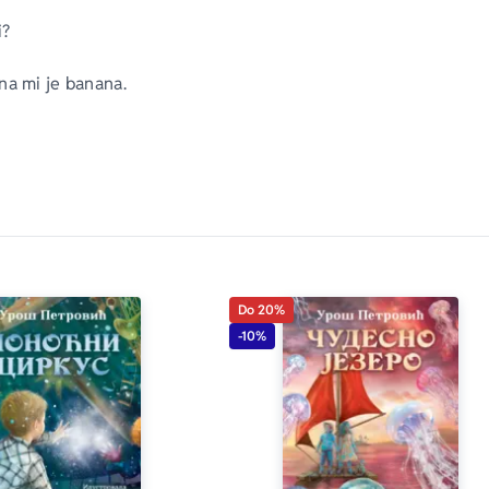
i?
na mi je banana.
 isto kao i čovek.
čuješ sa udaljenosti od pet kilometara.
 da izdrži težinu celog mog tela. 
Do 20%
-10%