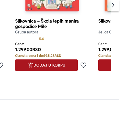
Pomeran
Slikovnica – Škola lepih manira
Slikovnica – S
gospođice Mile
Grupa autora
Jelica Greganovi
Prosecna ocena je 5.0 od 5
5.0
Cena:
Cena:
1.299,00
RSD
1.299,00
RSD
Članska cena i do:
935,28
RSD
Članska cena i do:
DODAJ U KORPU
DODA
Dodaj u omiljene
Dodaj u omiljene