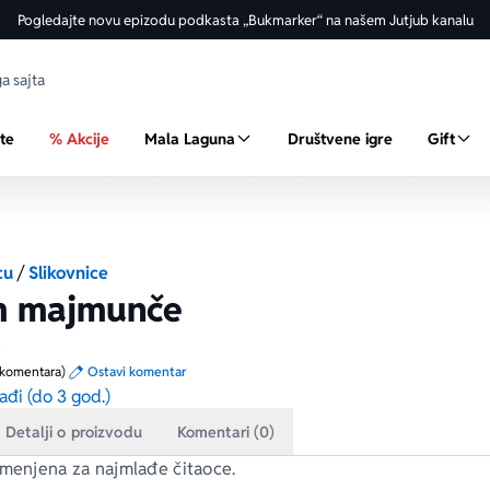
Pogledajte novu epizodu podkasta „Bukmarker“ na našem Jutjub kanalu
ste
% Akcije
Mala Laguna
Društvene igre
Gift
cu
/
Slikovnice
m majmunče
a
 komentara)
Ostavi komentar
ađi (do 3 god.)
Detalji o proizvodu
Komentari (0)
amenjena za najmlađe čitaoce.