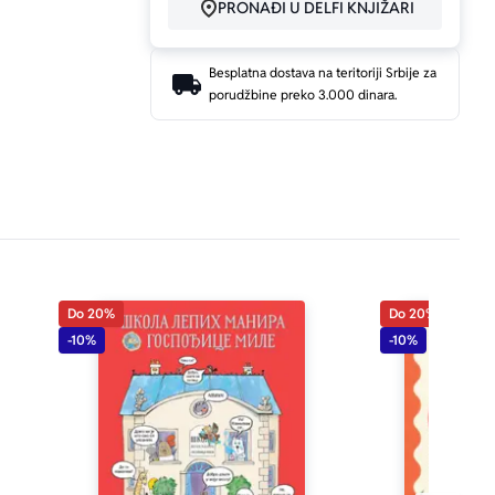
PRONAĐI U DELFI KNJIŽARI
Besplatna dostava na teritoriji Srbije za
porudžbine preko 3.000 dinara.
Do 20%
Do 20%
-10%
-10%