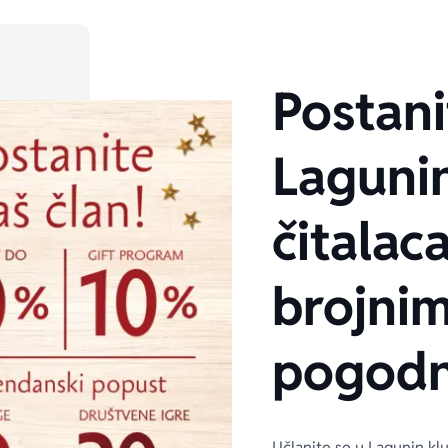
Postani
Laguni
čitalaca
brojni
pogodn
Učlanite se u Lagunin kl