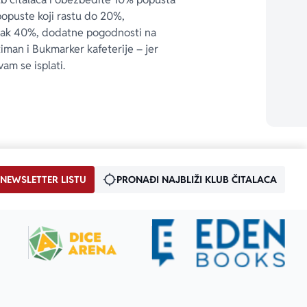
popuste koji rastu do 20%, 
čak 40%, dodatne pogodnosti na 
timan i Bukmarker kafeterije – jer 
vam se isplati.
 NEWSLETTER LISTU
PRONAĐI NAJBLIŽI KLUB ČITALACA