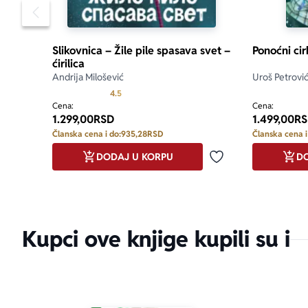
Pomeranje sadržaja slajdera u levo
Slikovnica – Žile pile spasava svet –
Ponoćni cir
ćirilica
Andrija Milošević
Uroš Petrovi
Prosecna ocena je 4.5 od 5
4.5
Cena:
Cena:
1.299,00
RSD
1.499,00
RS
Članska cena i do:
935,28
RSD
Članska cena i
DODAJ U KORPU
DO
Dodaj u omiljene
Kupci ove knjige kupili su i