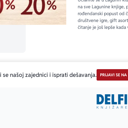
na sve Lagunine knjige, 
rođendanski popust od 
društvene igre, gift asor
čitanje je još lepše kada 
i se našoj zajednici i isprati dešavanja.
PRIJAVI SE NA