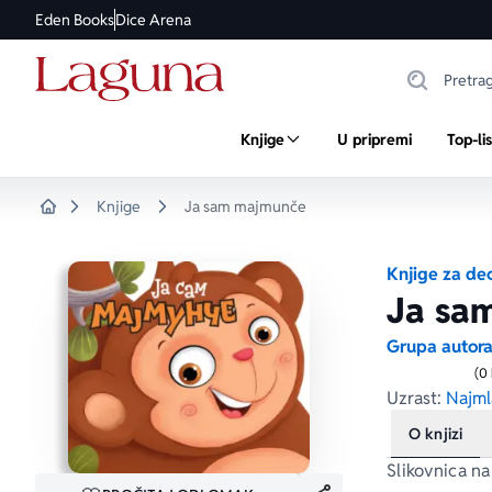
Eden Books
Dice Arena
Knjige
U pripremi
Top-li
Knjige
Ja sam majmunče
Home
Knjige za de
Ja sa
Grupa autor
(0
Uzrast:
Najml
O knjizi
Slikovnica n