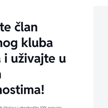
te član
nog kluba
 i uživajte u
m
ostima!
ub čitalaca i obezbedite 10% popusta 