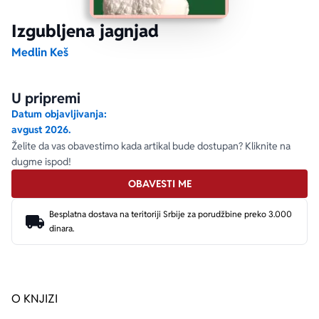
Izgubljena jagnjad
Ekranizovane knjige
Poezija
Bojan Ljubenović
Peter Handke
Medlin Keš
Za poklon
Lični razvoj i popularna psihologija
Dejan Tiago-Stanković
Harlan Koben
U pripremi
Datum objavljivanja:
E-knjige
Biografija
Milica Jakovljević Mir-Jam
Elif Šafak
avgust 2026.
Želite da vas obavestimo kada artikal bude dostupan? Kliknite na
Autori
dugme ispod!
OBAVESTI ME
Besplatna dostava na teritoriji Srbije za porudžbine preko 3.000
dinara.
O KNJIZI