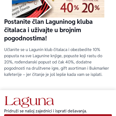
Postanite član Laguninog kluba
čitalaca i uživajte u brojnim
pogodnostima!
Učlanite se u Lagunin klub čitalaca i obezbedite 10%
popusta na sve Lagunine knjige, popuste koji rastu do
20%, rođendanski popust od čak 40%, dodatne
pogodnosti na društvene igre, gift asortiman i Bukmarker
kafeterije – jer čitanje je još lepše kada vam se isplati.
Pridruži se našoj zajednici i isprati dešavanja.