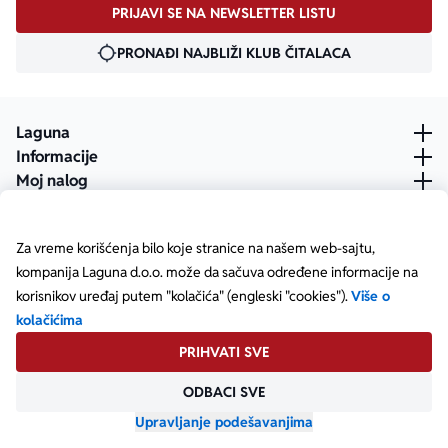
PRIJAVI SE NA NEWSLETTER LISTU
PRONAĐI NAJBLIŽI KLUB ČITALACA
Laguna
Informacije
Moj nalog
Za vreme korišćenja bilo koje stranice na našem web-sajtu,
kompanija Laguna d.o.o. može da sačuva određene informacije na
korisnikov uređaj putem "kolačića" (engleski "cookies").
Više o
kolačićima
PRIHVATI SVE
ODBACI SVE
Posetite našu Facebook stranicu
Posetite našu X stranicu
Posetite našu Instagram stranicu
Posetite naš YouTube
Posetite našu TikTok stranicu
Posetite našu LinkedIn stranicu
Copyright © Laguna d.o.o. Starine Novaka 23, Beograd •
Matični broj: 17414844
Upravljanje podešavanjima
Powered by