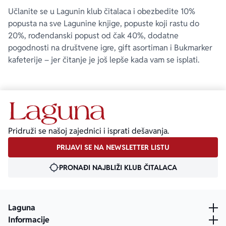
Učlanite se u Lagunin klub čitalaca i obezbedite 10%
popusta na sve Lagunine knjige, popuste koji rastu do
20%, rođendanski popust od čak 40%, dodatne
pogodnosti na društvene igre, gift asortiman i Bukmarker
kafeterije – jer čitanje je još lepše kada vam se isplati.
Pridruži se našoj zajednici i isprati dešavanja.
PRIJAVI SE NA NEWSLETTER LISTU
PRONAĐI NAJBLIŽI KLUB ČITALACA
Laguna
Informacije