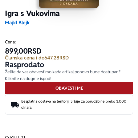
Igra s Vukovima
Ekranizovane knjige
Poezija
Bojan Ljubenović
Peter Handke
Majkl Blejk
Za poklon
Lični razvoj i popularna psihologija
Dejan Tiago-Stanković
Harlan Koben
Cena:
899,00
RSD
E-knjige
Biografija
Milica Jakovljević Mir-Jam
Elif Šafak
Članska cena i do
647,28
RSD
Rasprodato
Autori
Želite da vas obavestimo kada artikal ponovo bude dostupan?
Kliknite na dugme ispod!
OBAVESTI ME
Besplatna dostava na teritoriji Srbije za porudžbine preko 3.000
dinara.
O KNJIZI