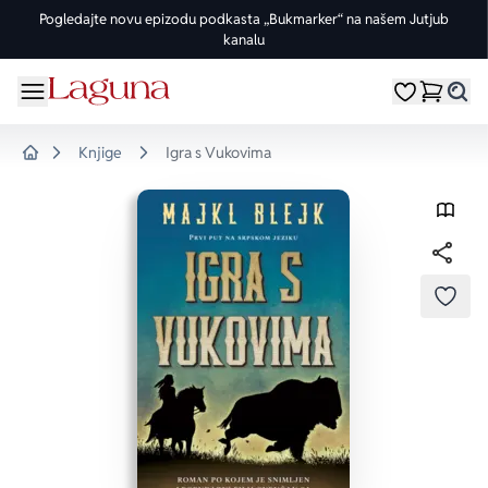
Pogledajte novu epizodu podkasta „Bukmarker“ na našem Jutjub
kanalu
OMILJENE KATEGORIJE
ŽANROVI
DOMAĆI AUTORI
STRANI AUTORI
vorite meni
Moji omiljeni
Dugme
%Akcije
Pogledaj sve
Pogledaj sve knjige domaćih autora
Pogledaj sve knjige stranih autora
Knjige
Igra s Vukovima
Home
Knjige za leto
Drama
Goran Petrović
Fredrik Bakman
Edicije
Ljubavni
Đorđe Lebović
Juval Noa Harari
Bojeni rez
Trileri
Jelena Bačić Alimpić
Lusinda Rajli
DODA
Manga i strip
Istorijski
Darko Tuševljaković
Ju Nesbe
Potpisane knjige
Klasici
Enes Halilović
Dženi Kolgan
Nagrađene knjige
Fantastika
Ivo Andrić
Paulo Koeljo