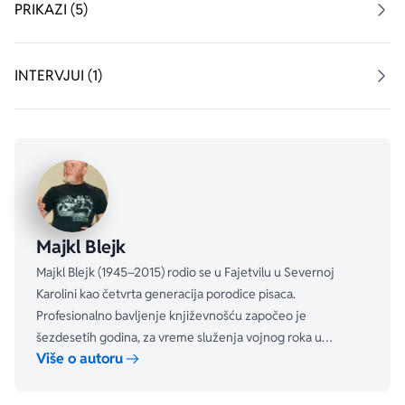
Komanči. O njima ne zna ništa. Posmatra ih. Opčinjen je 
PRIKAZI (5)
onim što vidi. U samoći, prepušten divljini odlučuje da 
im se približi. I tako počinje preobražaj iz kojeg će izaći 
drugi čovek. Čovek zvani Igra s Vukovima.
INTERVJUI (1)
„Otići znači zaštititi pleme. A zaštititi pleme znači stati 
u odbranu jednog načina života. 
Igra s Vukovima
 je 
omaž onima koji su bili u prvoj liniji te odbrane.“
– Ivana Veselinović, književni prikazi 
Tri Rajke
Majkl Blejk
Majkl Blejk (1945–2015) rodio se u Fajetvilu u Severnoj
Karolini kao četvrta generacija porodice pisaca.
Profesionalno bavljenje književnošću započeo je
šezdesetih godina, za vreme služenja vojnog roka u
Više o autoru
Vazduhoplovnim snagama SAD. Ples sa vukovima (1988)
zasnovao je na svom deset godina dugom istraživanju
istorije Granice.