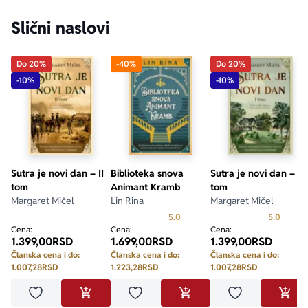
Slični naslovi
Do 20%
-40%
Do 20%
-10%
-10%
Sutra je novi dan – II
Biblioteka snova
Sutra je novi dan – I
tom
Animant Kramb
tom
Margaret Mičel
Lin Rina
Margaret Mičel
Prosecna ocena je 5.0 od 5
Prosecn
5.0
5.0
Cena:
Cena:
Cena:
1.399,00
RSD
1.699,00
RSD
1.399,00
RSD
Članska cena i do:
Članska cena i do:
Članska cena i do:
1.007,28
RSD
1.223,28
RSD
1.007,28
RSD
Dodaj u omiljene
Dodaj u omiljene
Dodaj u omilje
DODAJ U KORPU
DODAJ U KORPU
DODA