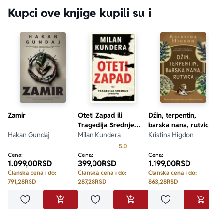
Kupci ove knjige kupili su i
Zamir
Oteti Zapad ili
Džin, terpentin,
Tragedija Srednje
barska nana, rutvica
Hakan Gundaj
Evrope
Milan Kundera
Kristina Higdon
Prosecna ocena je 5.0 od 5
5.0
Cena:
Cena:
Cena:
1.099,00
RSD
399,00
RSD
1.199,00
RSD
Članska cena i do:
Članska cena i do:
Članska cena i do:
791,28
RSD
287,28
RSD
863,28
RSD
Dodaj u omiljene
Dodaj u omiljene
Dodaj u omilje
DODAJ U KORPU
DODAJ U KORPU
DODA