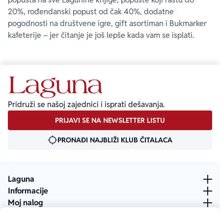
20%, rođendanski popust od čak 40%, dodatne
pogodnosti na društvene igre, gift asortiman i Bukmarker
kafeterije – jer čitanje je još lepše kada vam se isplati.
Pridruži se našoj zajednici i isprati dešavanja.
PRIJAVI SE NA NEWSLETTER LISTU
PRONAĐI NAJBLIŽI KLUB ČITALACA
Laguna
Informacije
Moj nalog