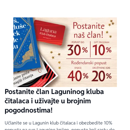
Postanite član Laguninog kluba
čitalaca i uživajte u brojnim
pogodnostima!
Učlanite se u Lagunin klub čitalaca i obezbedite 10%
popusta na sve Lagunine knjige, popuste koji rastu do