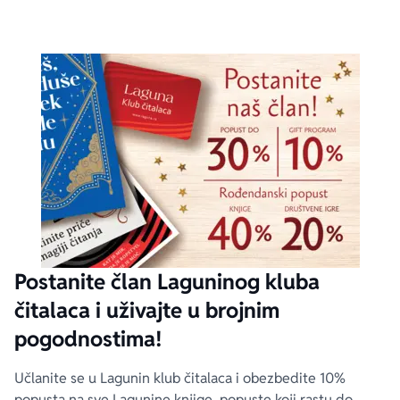
Postanite član Laguninog kluba
čitalaca i uživajte u brojnim
pogodnostima!
Učlanite se u Lagunin klub čitalaca i obezbedite 10%
popusta na sve Lagunine knjige, popuste koji rastu do