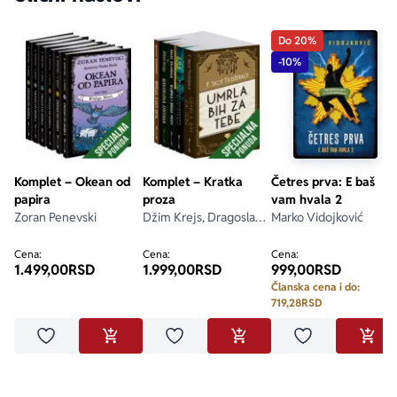
Do 20%
-10%
Komplet – Okean od
Komplet – Kratka
Četres prva: E baš
papira
proza
vam hvala 2
Zoran Penevski
Džim Krejs, Dragoslav
Marko Vidojković
Mihailović, F. Skot
Ficdžerald, Goran
Cena:
Cena:
Cena:
1.499,00
RSD
1.999,00
RSD
999,00
RSD
Skrobonja, Grupa
autora
Članska cena i do:
719,28
RSD
Dodaj u omiljene
Dodaj u omiljene
Dodaj u omilje
DODAJ U KORPU
DODAJ U KORPU
DODA