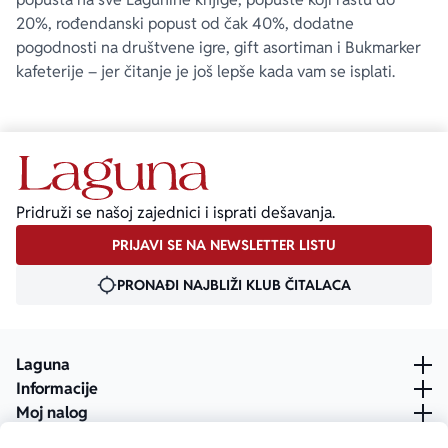
20%, rođendanski popust od čak 40%, dodatne
pogodnosti na društvene igre, gift asortiman i Bukmarker
kafeterije – jer čitanje je još lepše kada vam se isplati.
Pridruži se našoj zajednici i isprati dešavanja.
PRIJAVI SE NA NEWSLETTER LISTU
PRONAĐI NAJBLIŽI KLUB ČITALACA
Laguna
Informacije
Moj nalog