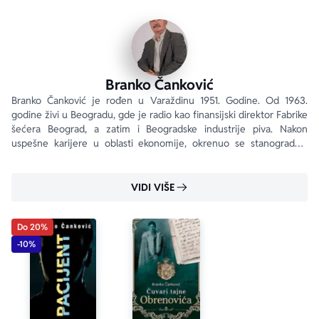
srednjeg staleža, ispisuje se jezgrovita istina o 
meandrima društvenog uspona i posledicama ljudske 
beskrupuloznosti. Jaz između aristokratske 
intelektualnosti i pragmatične umešanosti u političke 
igre nameće egzistencijalna pitanja sa kojima će se 
Branko Čanković
Branko Đurić razračunati težeći da raskrinka sve one 
Branko Čanković je rođen u Varaždinu 1951. Godine. Od 1963. 
godine živi u Beogradu, gde je radio kao finansijski direktor Fabrike 
laži i himere koje su obeležile njegov život.
šećera Beograd, a zatim i Beogradske industrije piva. Nakon 
uspešne karijere u oblasti ekonomije, okrenuo se stanogradnji. 
Njegov prvi roman, Restlovi , objavljen je 2010.
VIDI VIŠE
Do 20%
-10%