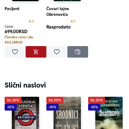
Pacijent
Čuvari tajne
Obrenovića
Prosecna ocena je 5.0 od 5
Prosecna ocena je 4.9 od 5
5.0
4.9
Rasprodato
Cena:
699,00
RSD
Članska cena i do:
503,28
RSD
Dodaj u omiljene
Dodaj u omiljene
DODAJ U KORPU
NEDOSTUPNO
Slični naslovi
Do 20%
Do 20%
Do 20%
-10%
-10%
-10%