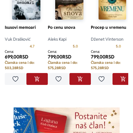
Isusovi memoari
Po cenu snova
Procep u vremenu
Vuk Drašković
Aleks Kapi
Dženet Vinterson
Prosecna ocena je 4.7 od 5
Prosecna ocena je 5.0 od 5
Prosecn
4.7
5.0
5.0
Cena:
Cena:
Cena:
699,00
RSD
799,00
RSD
799,00
RSD
Članska cena i do:
Članska cena i do:
Članska cena i do:
503,28
RSD
575,28
RSD
575,28
RSD
Dodaj u omiljene
Dodaj u omiljene
Dodaj u omilje
DODAJ U KORPU
DODAJ U KORPU
DODA