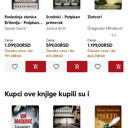
Poslednja stanica
Srodnici - Potpisan
Zlotvori
Britanija - Potpisan
primerak
primerak
Goran Gocić
Jovica Aćin
Dragoslav Mihailović
Prosecn
5.0
Cena:
Cena:
Cena:
1.099,00
RSD
599,00
RSD
1.199,00
RSD
Članska cena i do:
Članska cena i do:
Članska cena i do:
791,28
RSD
431,28
RSD
863,28
RSD
Dodaj u omiljene
Dodaj u omiljene
Dodaj u omilje
DODAJ U KORPU
DODAJ U KORPU
DODA
Kupci ove knjige kupili su i