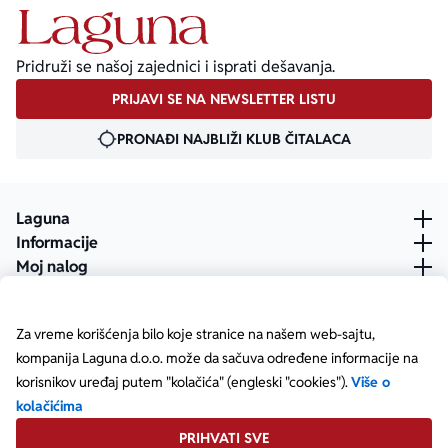
Pridruži se našoj zajednici i isprati dešavanja.
PRIJAVI SE NA NEWSLETTER LISTU
PRONAĐI NAJBLIŽI KLUB ČITALACA
Laguna
Informacije
Moj nalog
Za vreme korišćenja bilo koje stranice na našem web-sajtu,
kompanija Laguna d.o.o. može da sačuva određene informacije na
korisnikov uređaj putem "kolačića" (engleski "cookies").
Više o
kolačićima
PRIHVATI SVE