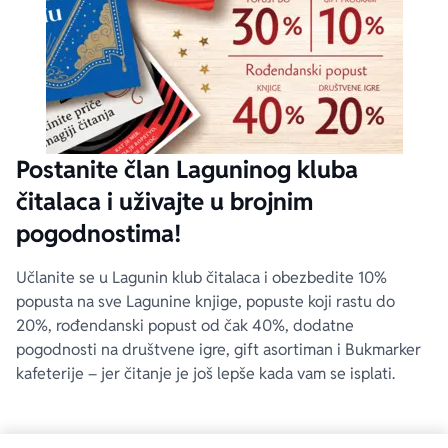
Postanite član Laguninog kluba
čitalaca i uživajte u brojnim
pogodnostima!
Učlanite se u Lagunin klub čitalaca i obezbedite 10%
popusta na sve Lagunine knjige, popuste koji rastu do
20%, rođendanski popust od čak 40%, dodatne
pogodnosti na društvene igre, gift asortiman i Bukmarker
kafeterije – jer čitanje je još lepše kada vam se isplati.