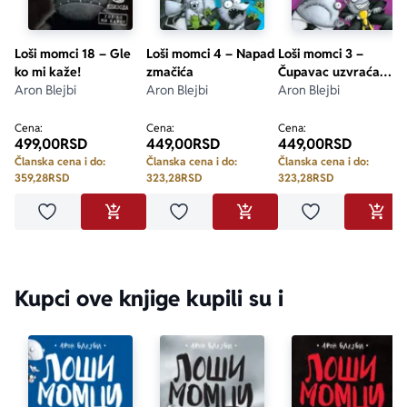
Loši momci 18 – Gle
Loši momci 4 – Napad
Loši momci 3 –
ko mi kaže!
zmačića
Čupavac uzvraća
Aron Blejbi
Aron Blejbi
udarac
Aron Blejbi
Cena:
Cena:
Cena:
499,00
RSD
449,00
RSD
449,00
RSD
Članska cena i do:
Članska cena i do:
Članska cena i do:
359,28
RSD
323,28
RSD
323,28
RSD
Dodaj u omiljene
Dodaj u omiljene
Dodaj u omilje
DODAJ U KORPU
DODAJ U KORPU
DODA
Kupci ove knjige kupili su i