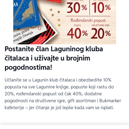
Postanite član Laguninog kluba
čitalaca i uživajte u brojnim
pogodnostima!
Učlanite se u Lagunin klub čitalaca i obezbedite 10%
popusta na sve Lagunine knjige, popuste koji rastu do
20%, rođendanski popust od čak 40%, dodatne
pogodnosti na društvene igre, gift asortiman i Bukmarker
kafeterije – jer čitanje je još lepše kada vam se isplati.