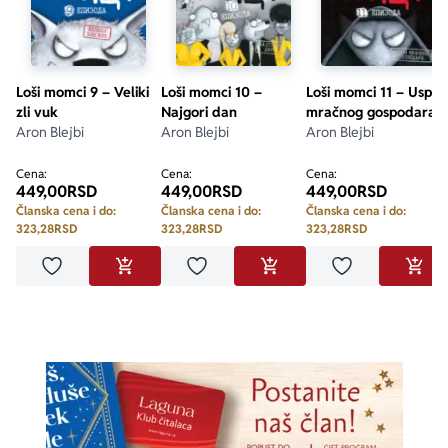
Loši momci 9 – Veliki
Loši momci 10 –
Loši momci 11 – Uspon
zli vuk
Najgori dan
mračnog gospodara
Aron Blejbi
Aron Blejbi
Aron Blejbi
Cena:
Cena:
Cena:
449,00
RSD
449,00
RSD
449,00
RSD
Članska cena i do:
Članska cena i do:
Članska cena i do:
323,28
RSD
323,28
RSD
323,28
RSD
Dodaj u omiljene
Dodaj u omiljene
Dodaj u omilje
DODAJ U KORPU
DODAJ U KORPU
DODA