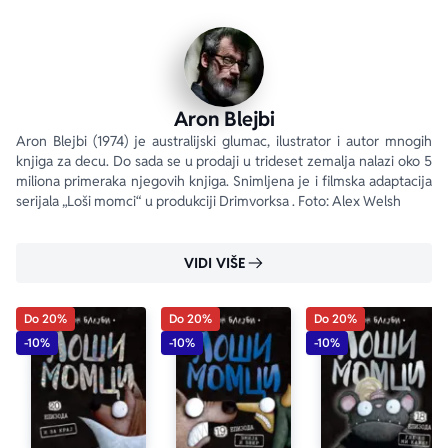
Aron Blejbi
Aron Blejbi (1974) je australijski glumac, ilustrator i autor mnogih 
knjiga za decu. Do sada se u prodaji u trideset zemalja nalazi oko 5 
miliona primeraka njegovih knjiga. Snimljena je i filmska adaptacija 
serijala „Loši momci“ u produkciji Drimvorksa . Foto: Alex Welsh
VIDI VIŠE
Do 20%
Do 20%
Do 20%
-10%
-10%
-10%