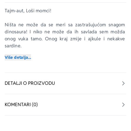
Tajm-aut, Loši momci!
Ništa ne može da se meri sa zastrašujućom snagom 
dinosaura! I niko ne može da ih savlada sem možda 
onog vuka tamo. Onog kraj zmije i ajkule i nekakve 
sardine.
Više detalja...
Ha? Loši momci su se otputovali kroz vreme u daleku 
prošlost. To nikako ne valja. To je vrlo loše. To je baš 
sjajno!
DETALJI O PROIZVODU
KOMENTARI (0)