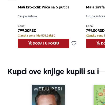
Mali krokodil: Priča sa 5 putića
Mala žirafa
Grupa autora
Grupa autora
Cena:
Cena:
799,00
RSD
799,00
RSD
Članska cena i do:
575,28
RSD
Članska cena i
DODAJ U KORPU
DO
Dodaj u omiljene
Kupci ove knjige kupili su i