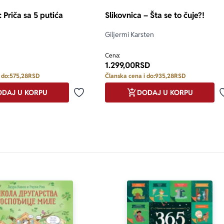
: Priča sa 5 putića
Slikovnica – Šta se to čuje?!
Giljermi Karsten
Cena:
1.299,00
RSD
 do:
575,28
RSD
Članska cena i do:
935,28
RSD
DAJ U KORPU
DODAJ U KORPU
Dodaj u omiljene