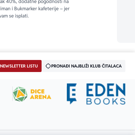
čak 40%, dodatne pogodnosti na 
timan i Bukmarker kafeterije – jer 
vam se isplati.
 NEWSLETTER LISTU
PRONAĐI NAJBLIŽI KLUB ČITALACA