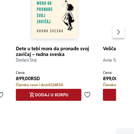
Pomeran
Dete u tebi mora da pronađe svoj
Veličanstveni
zavičaj – radna sveska
Štefani Štal
Ante Tomić
5.0
Cena:
Cena:
899,00
RSD
899,00
RSD
Članska cena i do:
647,28
RSD
Članska cena i do:
DODAJ U KORPU
DODA
Dodaj u omiljene
Dodaj u omiljene