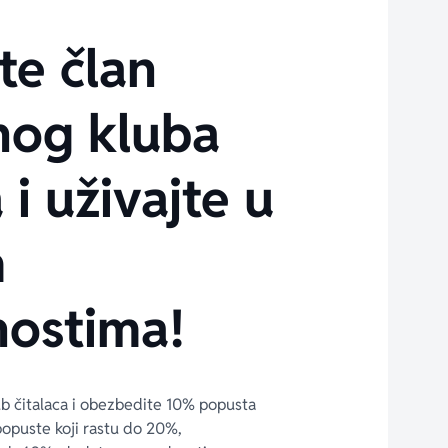
te član
nog kluba
 i uživajte u
m
ostima!
ub čitalaca i obezbedite 10% popusta 
popuste koji rastu do 20%, 