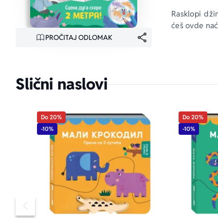
Rasklopi džin
ćeš ovde naći
PROČITAJ ODLOMAK
Slični naslovi
Do 20%
Do 20%
-10%
-10%
Pomeranje sadržaja slajdera u levo