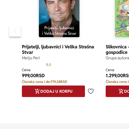
Pomeranje sadržaja slajdera u levo
Prijatelji, ljubavnici i Velika Strašna
Slikovnica
Stvar
gospođice 
Metju Peri
Grupa autora
Prosecna ocena je 5.0 od 5
5.0
Cena:
Cena:
999,00
RSD
1.299,00
RS
Članska cena i do:
719,28
RSD
Članska cena i
DODAJ U KORPU
DO
Dodaj u omiljene