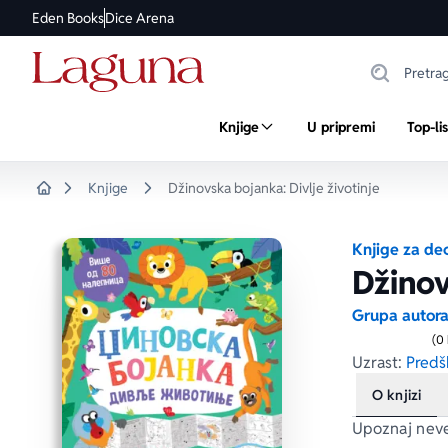
Eden Books
Dice Arena
Knjige
U pripremi
Top-li
Knjige
Džinovska bojanka: Divlje životinje
Home
Knjige za de
Džinov
Grupa autor
(0
Uzrast:
Predšk
O knjizi
Upoznaj neve