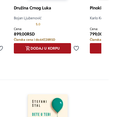
Družina Crnog Luka
Pinokio
Bojan Ljubenović
Karlo Kolodi
Prosecna ocena je 5.0 od 5
5.0
Cena:
Cena:
899,00
RSD
799,00
RSD
Članska cena i do:
647,28
RSD
Članska cena i do:
DODAJ U KORPU
DODA
Dodaj u omiljene
Dodaj u omiljene