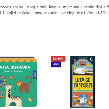
ovsku scenu i oboj žirafe, lavove, majmune i ostale divlje ž
. U knjizi te čekaju mnoge zanimljive činjenice i više od 80 n
Do 20%
-10%