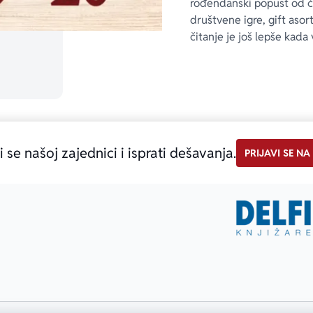
rođendanski popust od 
društvene igre, gift asor
čitanje je još lepše kada 
i se našoj zajednici i isprati dešavanja.
PRIJAVI SE NA