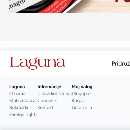
Pridruž
Laguna
Informacije
Moj nalog
O nama
Uslovi korišćenja
Uloguj se
Klub čitalaca
Cenovnik
Korpa
Bukmarker
Kontakt
Lista želja
Foreign rights