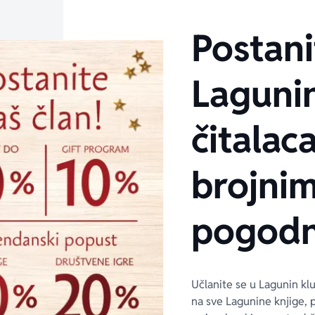
Postani
Laguni
čitalaca
brojni
pogodn
Učlanite se u Lagunin kl
na sve Lagunine knjige, 