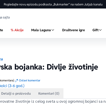
Pogledajte novu epizodu podkasta „Bukmarker“ na našem Jutjub kanalu
ste
% Akcije
Mala Laguna
Društvene igre
Gift
cu
ska bojanka: Divlje životinje
a
 komentara)
Ostavi komentar
olci (3-6 god.)
Detalji o proizvodu
Komentari (0)
rovatne životinje iz celog sveta u ovoj ogromnoj bojanci sa 