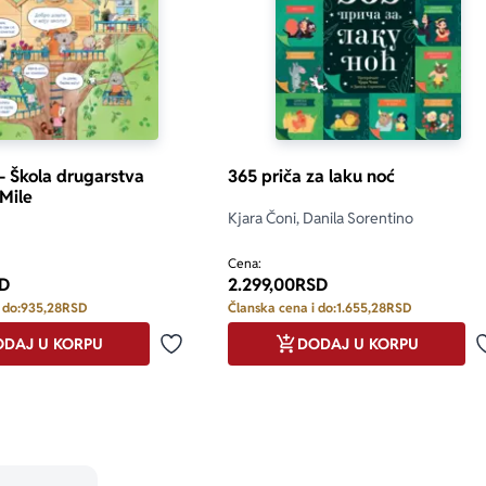
 – Škola drugarstva
365 priča za laku noć
Mile
Kjara Čoni, Danila Sorentino
Cena:
D
2.299,00
RSD
 do:
935,28
RSD
Članska cena i do:
1.655,28
RSD
DAJ U KORPU
DODAJ U KORPU
Dodaj u omiljene