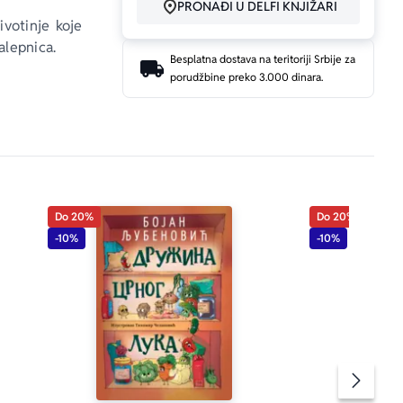
PRONAĐI U DELFI KNJIŽARI
ivotinje koje 
alepnica.
Besplatna dostava na teritoriji Srbije za
porudžbine preko 3.000 dinara.
Do 20%
Do 20%
-10%
-10%
Pomeran