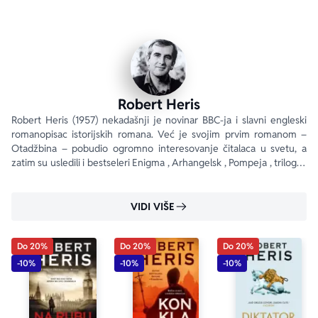
Daily Telegraph
„Heris stvara napetost kao književni Alfred Hičkok.“
Independent
„Najbolji triler takozvane ere terorizma.“
Times
Robert Heris
Robert Heris (1957) nekadašnji je novinar BBC-ja i slavni engleski 
romanopisac istorijskih romana. Već je svojim prvim romanom – 
Otadžbina – pobudio ogromno interesovanje čitalaca u svetu, a 
zatim su usledili i bestseleri Enigma , Arhangelsk , Pompeja , trilogija 
Ciceron ( Imperijum ,...
VIDI VIŠE
Do 20%
Do 20%
Do 20%
-10%
-10%
-10%