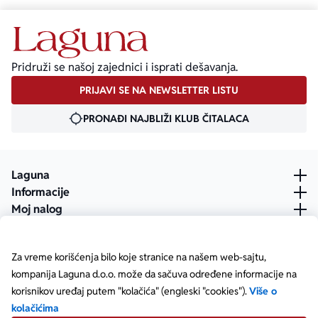
Pridruži se našoj zajednici i isprati dešavanja.
PRIJAVI SE NA NEWSLETTER LISTU
PRONAĐI NAJBLIŽI KLUB ČITALACA
Laguna
Informacije
Moj nalog
Za vreme korišćenja bilo koje stranice na našem web-sajtu,
kompanija Laguna d.o.o. može da sačuva određene informacije na
korisnikov uređaj putem "kolačića" (engleski "cookies").
Više o
kolačićima