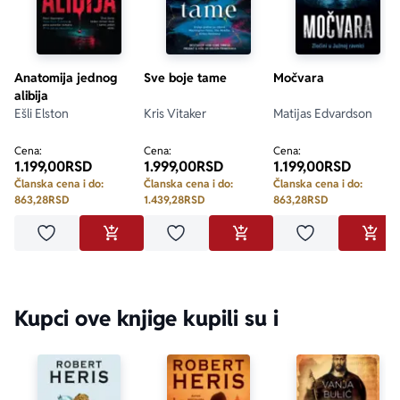
Anatomija jednog
Sve boje tame
Močvara
alibija
Ešli Elston
Kris Vitaker
Matijas Edvardson
Cena:
Cena:
Cena:
1.199,00
RSD
1.999,00
RSD
1.199,00
RSD
Članska cena i do:
Članska cena i do:
Članska cena i do:
863,28
RSD
1.439,28
RSD
863,28
RSD
Dodaj u omiljene
Dodaj u omiljene
Dodaj u omilje
DODAJ U KORPU
DODAJ U KORPU
DODA
Kupci ove knjige kupili su i