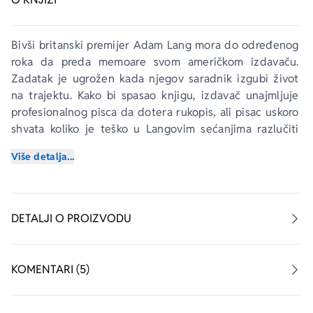
Bivši britanski premijer Adam Lang mora do određenog 
roka da preda memoare svom američkom izdavaču. 
Zadatak je ugrožen kada njegov saradnik izgubi život 
na trajektu. Kako bi spasao knjigu, izdavač unajmljuje 
profesionalnog pisca da dotera rukopis, ali pisac uskoro 
shvata koliko je teško u Langovim sećanjima razlučiti 
istinu od izmišljotina. Situacija se zagreva kada 
Više detalja...
Međunarodni sud optuži Langa za ratne zločine. Kako 
se probija dublje, pisac otkriva da smrt njegovog 
prethodnika nije bila slučajna, a da njegov klijent nije 
samo političar koji je načinio nekoliko grešaka nego 
DETALJI O PROIZVODU
sumoran, progonjen čovek opsednut tajnama iz 
prošlosti. Tajnama koje mogu da izmene svetsku 
politiku. Tajnama koje mogu da ubiju…
KOMENTARI (5)
„Vodeći britanski pisac trilera.“