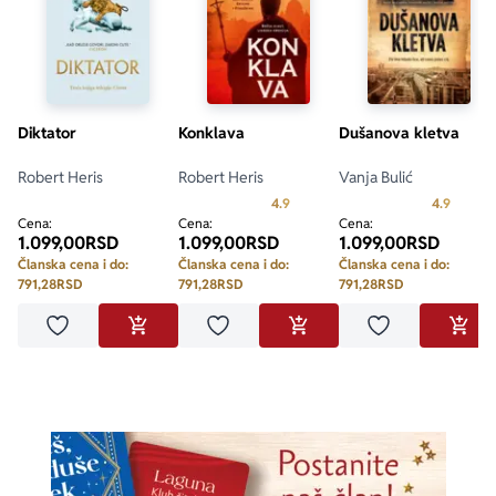
Diktator
Konklava
Dušanova kletva
Robert Heris
Robert Heris
Vanja Bulić
Prosecna ocena je 4.9 od 5
Prosecn
4.9
4.9
Cena:
Cena:
Cena:
1.099,00
RSD
1.099,00
RSD
1.099,00
RSD
Članska cena i do:
Članska cena i do:
Članska cena i do:
791,28
RSD
791,28
RSD
791,28
RSD
Dodaj u omiljene
Dodaj u omiljene
Dodaj u omilje
DODAJ U KORPU
DODAJ U KORPU
DODA