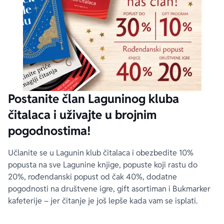
Postanite član Laguninog kluba
čitalaca i uživajte u brojnim
pogodnostima!
Učlanite se u Lagunin klub čitalaca i obezbedite 10%
popusta na sve Lagunine knjige, popuste koji rastu do
20%, rođendanski popust od čak 40%, dodatne
pogodnosti na društvene igre, gift asortiman i Bukmarker
kafeterije – jer čitanje je još lepše kada vam se isplati.