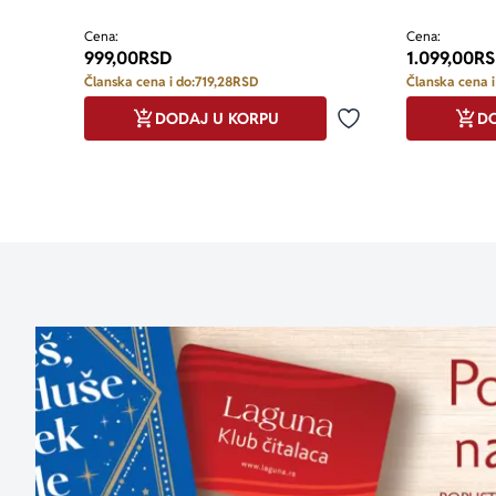
Cena:
Cena:
999,00
RSD
1.099,00
RS
Članska cena i do:
719,28
RSD
Članska cena i
DODAJ U KORPU
DO
Dodaj u omiljene