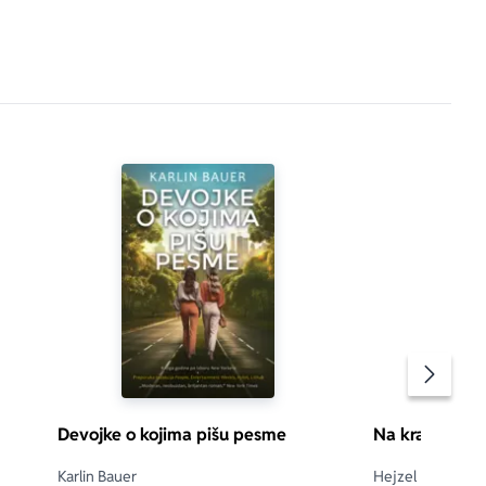
Pomeran
Devojke o kojima pišu pesme
Na kraju svet
Karlin Bauer
Hejzel Prajor