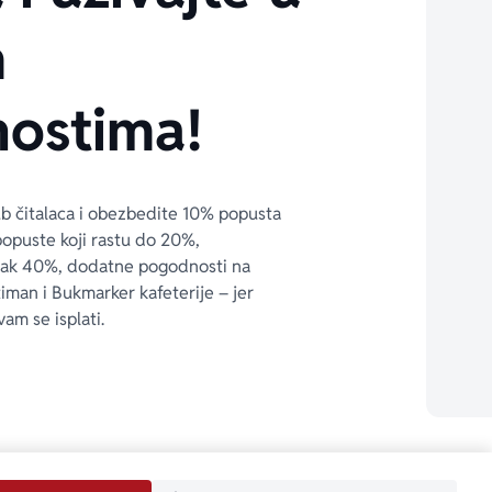
m
ostima!
ub čitalaca i obezbedite 10% popusta 
popuste koji rastu do 20%, 
čak 40%, dodatne pogodnosti na 
timan i Bukmarker kafeterije – jer 
vam se isplati.