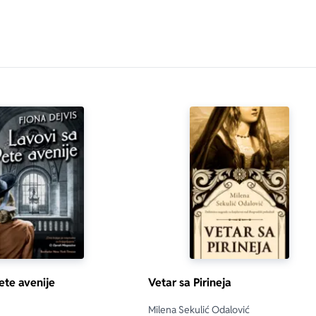
ete avenije
Vetar sa Pirineja
Milena Sekulić Odalović