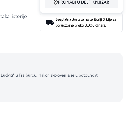
PRONAĐI U DELFI KNJIŽARI
aka istorije 
Besplatna dostava na teritoriji Srbije za
porudžbine preko 3.000 dinara.
ikarstvo, ali 
kao Dora Mar 
lijara. Kada 
Pikasa, među 
lnost otada 
eća 
Gerniku
. 
t Ludvig“ u Frajburgu. Nakon školovanja se u potpunosti
a ljubav, pa 
tnica.