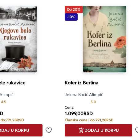
Do 20%
-10%
le rukavice
Kofer iz Berlina
 Alimpić
Jelena Bačić Alimpić
Prosecna ocena je 4.5 od 5
Prosecna ocena je 5.0 o
4.5
5.0
Cena:
D
1.099,00
RSD
 do:
791,28
RSD
Članska cena i do:
791,28
RSD
DAJ U KORPU
DODAJ U KORPU
Dodaj u omiljene