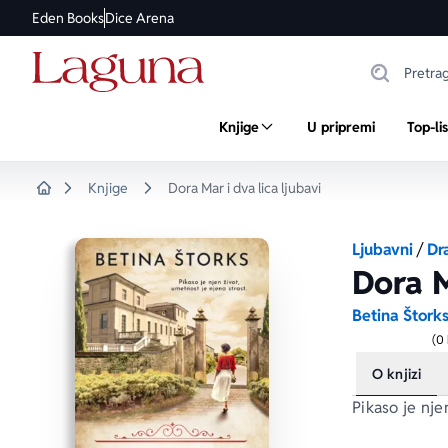
Eden Books
Dice Arena
Knjige
U pripremi
Top-li
Knjige
Dora Mar i dva lica ljubavi
Home
Ljubavni
/
Dr
Dora M
Betina Štork
(0
O knjizi
Pikaso je nje