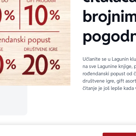
brojni
pogodn
Učlanite se u Lagunin kl
na sve Lagunine knjige, 
rođendanski popust od 
društvene igre, gift asor
čitanje je još lepše kada 