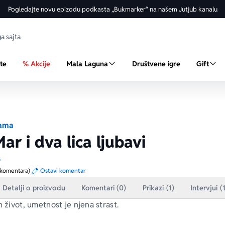
Pogledajte novu epizodu podkasta „Bukmarker“ na našem Jutjub kanalu
ste
% Akcije
Mala Laguna
Društvene igre
Gift
ama
ar i dva lica ljubavi
s
 komentara)
Ostavi komentar
Detalji o proizvodu
Komentari (0)
Prikazi (1)
Intervjui (
n život, umetnost je njena strast.