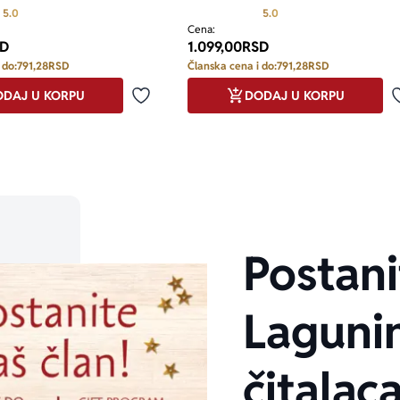
Prosecna ocena je 5.0 od 5
Prosecna ocena je 5.0 o
5.0
5.0
Cena:
D
1.099,00
RSD
 do:
791,28
RSD
Članska cena i do:
791,28
RSD
DAJ U KORPU
DODAJ U KORPU
Dodaj u omiljene
Postani
Laguni
čitalaca