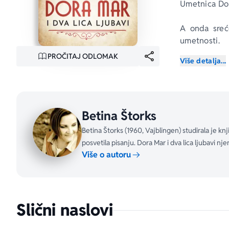
Umetnica Dor
A onda sreće
umetnosti.
PROČITAJ ODLOMAK
Više detalja...
Ekstravagantn
odbijaju je 
unutar kruga
1936, sa svo
Betina Štorks
njima se ra
obeležava Pi
Betina Štorks (1960, Vajblingen) studirala je k
Dora, međuti
posvetila pisanju. Dora Mar i dva lica ljubavi n
mora i sama 
Više o autoru
Slični naslovi