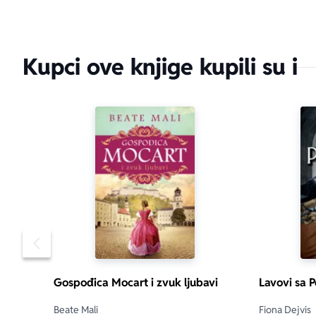
Kupci ove knjige kupili su i
Pomeranje sadržaja slajdera u levo
Gospođica Mocart i zvuk ljubavi
Lavovi sa P
Beate Mali
Fiona Dejvis