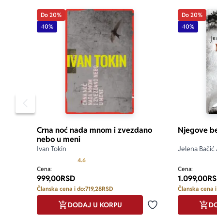
Do 20%
Do 20%
-10%
-10%
Pomeranje sadržaja slajdera u levo
Crna noć nada mnom i zvezdano
Njegove be
nebo u meni
Ivan Tokin
Jelena Bačić
Prosecna ocena je 4.6 od 5
4.6
Cena:
Cena:
999,00
RSD
1.099,00
RS
Članska cena i do:
719,28
RSD
Članska cena i
DODAJ U KORPU
DO
Dodaj u omiljene