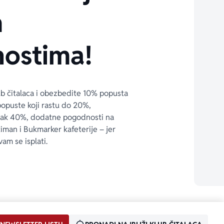
m
ostima!
ub čitalaca i obezbedite 10% popusta 
popuste koji rastu do 20%, 
čak 40%, dodatne pogodnosti na 
timan i Bukmarker kafeterije – jer 
vam se isplati.