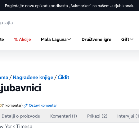
Pogledajte novu epizodu podkasta „Bukmarker“ na našem Jutjub kanalu
ste
% Akcije
Mala Laguna
Društvene igre
Gift
ama
/
Nagrađene knjige
/
Čiklit
 ljubavnici
Prosecna ocena je 5.0 od 5
0
(1 komentar)
Ostavi komentar
Detalji o proizvodu
Komentari (1)
Prikazi (2)
Intervjui (1
w York Timesa