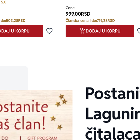
Prosecna ocena je 5.0 od 5
5.0
Cena:
999,00
RSD
 do:
503,28
RSD
Članska cena i do:
719,28
RSD
DAJ U KORPU
DODAJ U KORPU
Dodaj u omiljene
Postani
Laguni
čitalaca