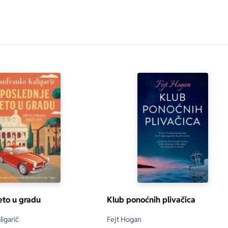
eto u gradu
Klub ponoćnih plivačica
igarič
Fejt Hogan