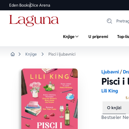
Eden Books
Dice Arena
Knjige
U pripremi
Top-li
Knjige
Pisci i ljubavnici
Home
Ljubavni
/
Dr
Pisci i
Lili King
5.
O knjizi
Bestseler 
Ne