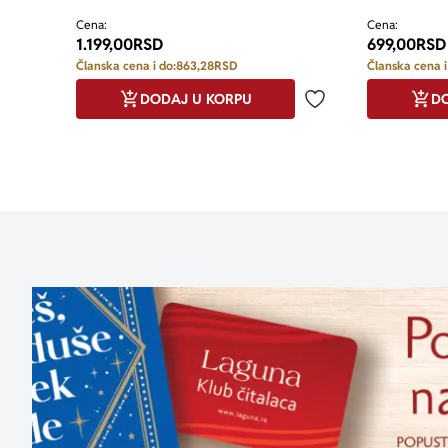
Cena:
Cena:
1.199,00
RSD
699,00
RSD
Članska cena i do:
863,28
RSD
Članska cena i
DODAJ U KORPU
DO
Dodaj u omiljene