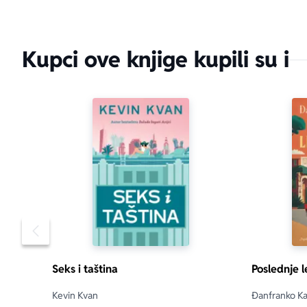
Kupci ove knjige kupili su i
Pomeranje sadržaja slajdera u levo
Seks i taština
Poslednje l
Kevin Kvan
Đanfranko Kal