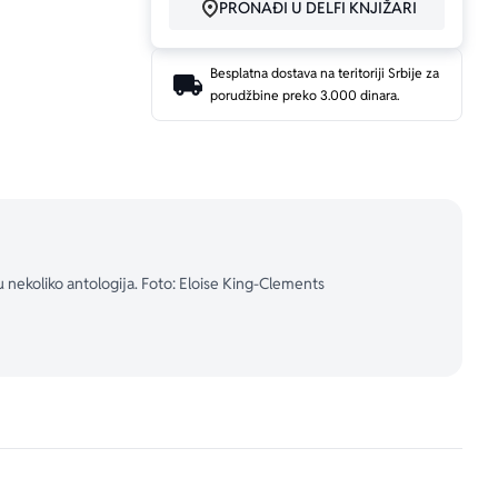
PRONAĐI U DELFI KNJIŽARI
Besplatna dostava na teritoriji Srbije za
porudžbine preko 3.000 dinara.
otu. Portret 
, nekadašnje 
t. Radi kao 
bičku pored 
u nekoliko antologija. Foto: Eloise King-Clements
su sve njene 
om. Kada se 
m nastojanju 
 umetnosti i 
lije.
jenog života 