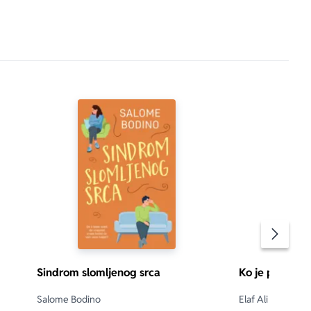
Pomeran
Sindrom slomljenog srca
Ko je pomenuo
Salome Bodino
Elaf Ali