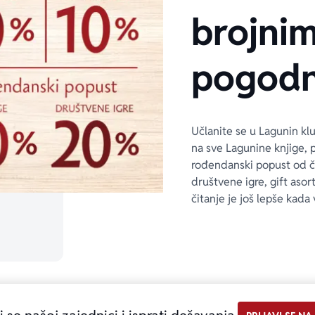
brojni
pogodn
Učlanite se u Lagunin kl
na sve Lagunine knjige, 
rođendanski popust od 
društvene igre, gift asor
čitanje je još lepše kada 