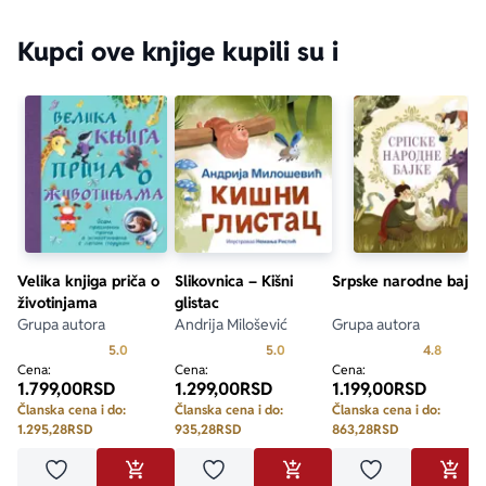
Kupci ove knjige kupili su i
Velika knjiga priča o
Slikovnica – Kišni
Srpske narodne bajke
životinjama
glistac
Grupa autora
Andrija Milošević
Grupa autora
Prosecna ocena je 5.0 od 5
Prosecna ocena je 5.0 od 5
Prosecn
5.0
5.0
4.8
Cena:
Cena:
Cena:
1.799,00
RSD
1.299,00
RSD
1.199,00
RSD
Članska cena i do:
Članska cena i do:
Članska cena i do:
1.295,28
RSD
935,28
RSD
863,28
RSD
Dodaj u omiljene
Dodaj u omiljene
Dodaj u omilje
DODAJ U KORPU
DODAJ U KORPU
DODA