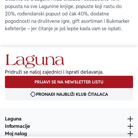
popusta na sve Lagunine knjige, popuste koji rastu do
20%, rođendanski popust od čak 40%, dodatne
pogodnosti na društvene igre, gift asortiman i Bukmarker
kafeterije – jer čitanje je još lepše kada vam se isplati.
Pridruži se našoj zajednici i isprati dešavanja.
PRIJAVI SE NA NEWSLETTER LISTU
PRONAĐI NAJBLIŽI KLUB ČITALACA
Laguna
Informacije
Moj nalog