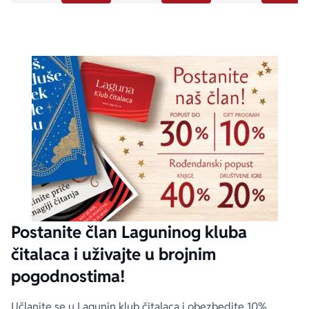
Postanite član Laguninog kluba
čitalaca i uživajte u brojnim
pogodnostima!
Učlanite se u Lagunin klub čitalaca i obezbedite 10%