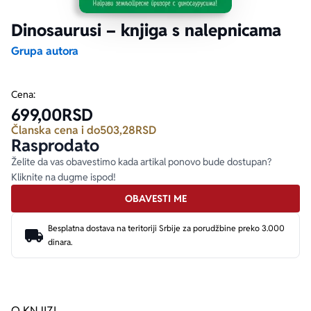
Dinosaurusi – knjiga s nalepnicama
Ekranizovane knjige
Poezija
Bojan Ljubenović
Peter Handke
Grupa autora
Za poklon
Lični razvoj i popularna psihologija
Dejan Tiago-Stanković
Harlan Koben
Cena:
699,00
RSD
E-knjige
Biografija
Milica Jakovljević Mir-Jam
Elif Šafak
Članska cena i do
503,28
RSD
Rasprodato
Autori
Želite da vas obavestimo kada artikal ponovo bude dostupan?
Kliknite na dugme ispod!
OBAVESTI ME
Besplatna dostava na teritoriji Srbije za porudžbine preko 3.000
dinara.
O KNJIZI