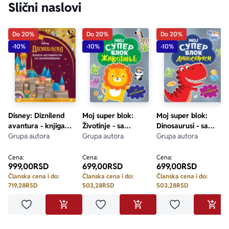
Slični naslovi
Do 20%
Do 20%
Do 20%
-10%
-10%
-10%
Disney: Diznilend
Moj super blok:
Moj super blok:
avantura - knjiga
Životinje - sa
Dinosaurusi - sa
aktivnosti sa
Grupa autora
nalepnicama
Grupa autora
nalepnicama
Grupa autora
nalepnicama
Cena:
Cena:
Cena:
999,00
RSD
699,00
RSD
699,00
RSD
Članska cena i do:
Članska cena i do:
Članska cena i do:
719,28
RSD
503,28
RSD
503,28
RSD
Dodaj u omiljene
Dodaj u omiljene
Dodaj u omilje
DODAJ U KORPU
DODAJ U KORPU
DODA