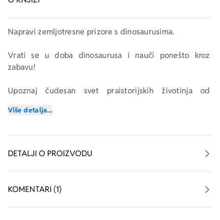
Napravi zemljotresne prizore s dinosaurusima.
Vrati se u doba dinosaurusa i nauči ponešto kroz 
zabavu!
Upoznaj čudesan svet praistorijskih životinja od 
ogromnog brahiosaurusa do strašnog tiranosaurusa!
Više detalja...
Na svakoj stranici imaš obilje zanimljivih informacija, a 
mnoštvom nalepnicama oživi dinosauruse!
DETALJI O PROIZVODU
Šta čekaš? Vrati se kroz vreme i oživi dinosauruse!
KOMENTARI (1)