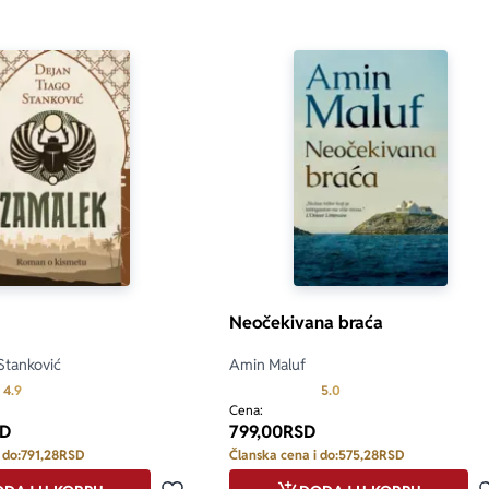
Neočekivana braća
Stanković
Amin Maluf
Prosecna ocena je 4.9 od 5
Prosecna ocena je 5.0 o
4.9
5.0
Cena:
D
799,00
RSD
 do:
791,28
RSD
Članska cena i do:
575,28
RSD