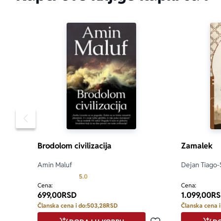
Pomeranje sadržaja slajdera u levo
Brodolom civilizacija
Zamalek
Amin Maluf
Dejan Tiago-
Prosecna ocena je 5.0 od 5
5.0
Cena:
Cena:
699,00
RSD
1.099,00
RS
Članska cena i do:
503,28
RSD
Članska cena i