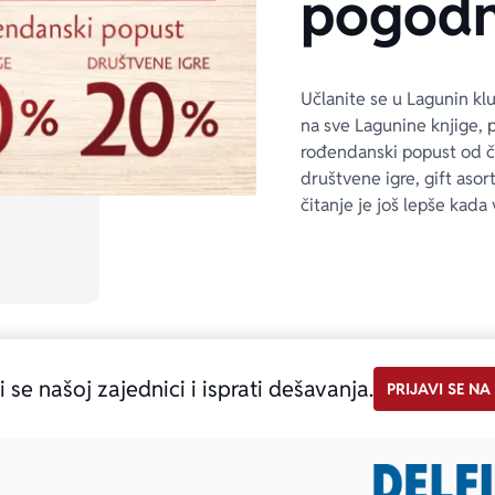
pogodn
Učlanite se u Lagunin kl
na sve Lagunine knjige, 
rođendanski popust od 
društvene igre, gift asor
čitanje je još lepše kada 
i se našoj zajednici i isprati dešavanja.
PRIJAVI SE NA