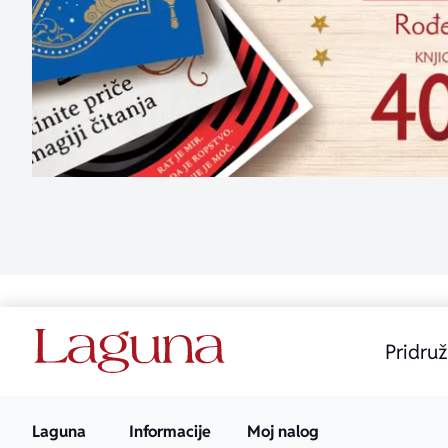
Pridruž
Laguna
Informacije
Moj nalog