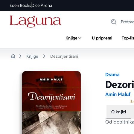
Eden Books
Dice Arena
Knjige
U pripremi
Top-li
Knjige
Dezorijentisani
Home
Drama
Dezori
Amin Maluf
5.
O knjizi
Od dobitnika