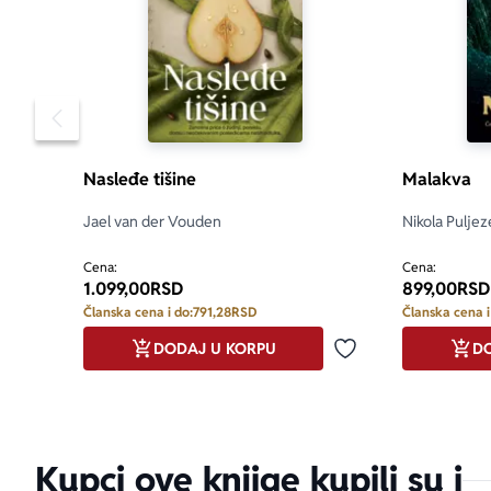
Pomeranje sadržaja slajdera u levo
Nasleđe tišine
Malakva
Jael van der Vouden
Nikola Puljez
Cena:
Cena:
1.099,00
RSD
899,00
RSD
Članska cena i do:
791,28
RSD
Članska cena i
DODAJ U KORPU
DO
Dodaj u omiljene
Kupci ove knjige kupili su i