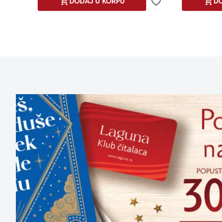
DODAJ U KORPU
DO
Dodaj u omiljene