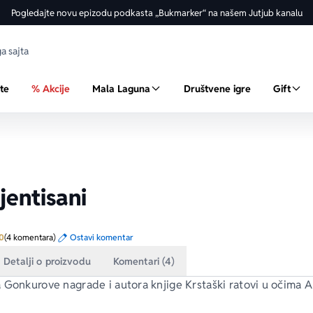
Pogledajte novu epizodu podkasta „Bukmarker“ na našem Jutjub kanalu
ste
% Akcije
Mala Laguna
Društvene igre
Gift
jentisani
Prosecna ocena je 5.0 od 5
0
(4 komentara)
Ostavi komentar
Detalji o proizvodu
Komentari (4)
 Gonkurove nagrade i autora knjige 
Krstaški ratovi u očima 