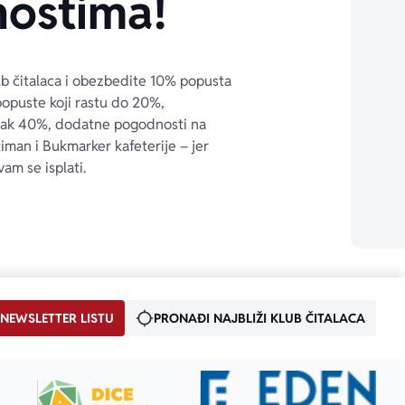
ostima!
ub čitalaca i obezbedite 10% popusta 
popuste koji rastu do 20%, 
čak 40%, dodatne pogodnosti na 
timan i Bukmarker kafeterije – jer 
vam se isplati.
 NEWSLETTER LISTU
PRONAĐI NAJBLIŽI KLUB ČITALACA