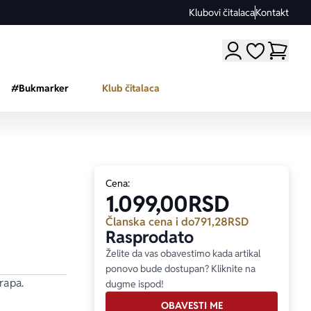
Klubovi čitalaca
Kontakt
Moji omiljeni a
#Bukmarker
Klub čitalaca
Cena:
1.099,00
RSD
Članska cena i do
791,28
RSD
Rasprodato
Želite da vas obavestimo kada artikal
ponovo bude dostupan? Kliknite na
Arapa
.
dugme ispod!
OBAVESTI ME