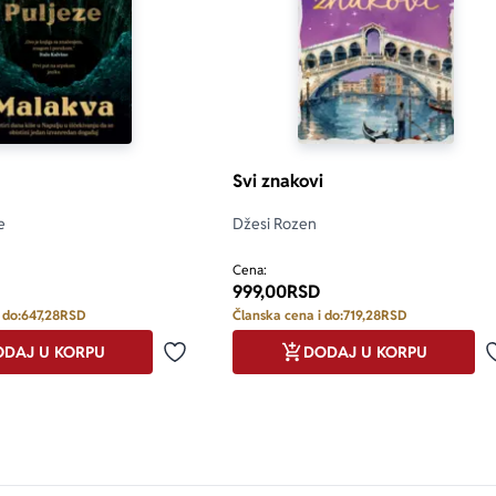
Svi znakovi
e
Džesi Rozen
Cena:
999,00
RSD
 do:
647,28
RSD
Članska cena i do:
719,28
RSD
DAJ U KORPU
DODAJ U KORPU
Dodaj u omiljene