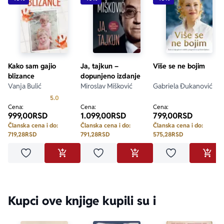
Kako sam gajio
Ja, tajkun –
Više se ne bojim
blizance
dopunjeno izdanje
Vanja Bulić
Miroslav Mišković
Gabriela Đukanović
Prosecna ocena je 5.0 od 5
5.0
Cena:
Cena:
Cena:
999,00
RSD
1.099,00
RSD
799,00
RSD
Članska cena i do:
Članska cena i do:
Članska cena i do:
719,28
RSD
791,28
RSD
575,28
RSD
Dodaj u omiljene
Dodaj u omiljene
Dodaj u omilje
DODAJ U KORPU
DODAJ U KORPU
DODA
Kupci ove knjige kupili su i