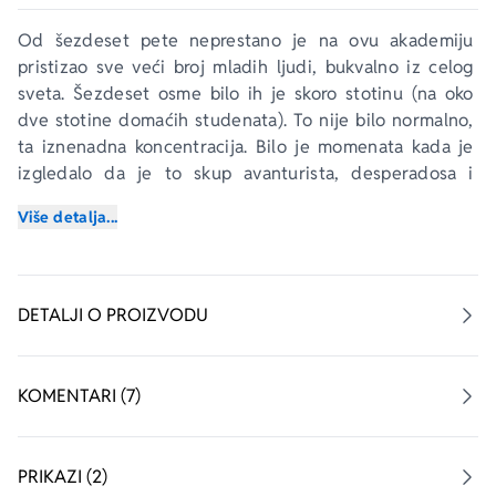
Od šezdeset pete neprestano je na ovu akademiju 
pristizao sve veći broj mladih ljudi, bukvalno iz celog 
sveta. Šezdeset osme bilo ih je skoro stotinu (na oko 
dve stotine domaćih studenata). To nije bilo normalno, 
ta iznenadna koncentracija. Bilo je momenata kada je 
izgledalo da je to skup avanturista, desperadosa i 
anarhista, ali i trenutaka, kao onda kada se četvrtog 
Više detalja...
dana studentske okupacije fakulteta ispred zgrade 
FAMU zaustavio sovjetski tenk i uperio cev u kapiju 
fakulteta, kada se činilo da se na jednom mestu 
sakupilo sve što je imalo hrabrosti na ovome svetu...
DETALJI O PROIZVODU
___
Trideset godina posle prvog izdanja ove knjige 
KOMENTARI (7)
pokazuje se da su događaji u njoj opisani značili ne 
samo jedan preloman trenutak u povesti blokovske 
podele sveta, nego i početak jedne nove faze u istoriji 
PRIKAZI (2)
jugoslovenske kinematografije: pojavu grupe sineasta 