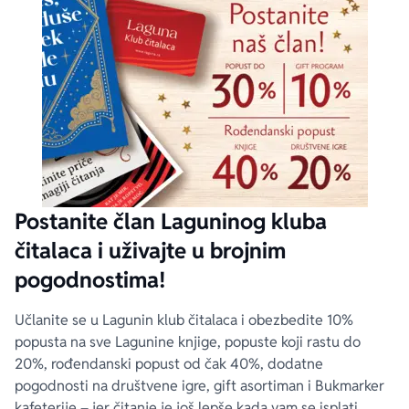
Postanite član Laguninog kluba
čitalaca i uživajte u brojnim
pogodnostima!
Učlanite se u Lagunin klub čitalaca i obezbedite 10%
popusta na sve Lagunine knjige, popuste koji rastu do
20%, rođendanski popust od čak 40%, dodatne
pogodnosti na društvene igre, gift asortiman i Bukmarker
kafeterije – jer čitanje je još lepše kada vam se isplati.