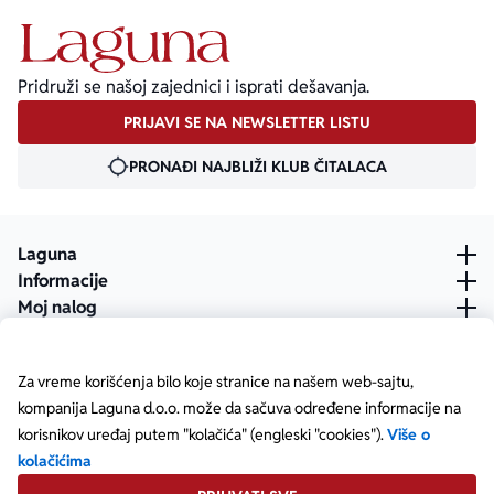
Pridruži se našoj zajednici i isprati dešavanja.
PRIJAVI SE NA NEWSLETTER LISTU
PRONAĐI NAJBLIŽI KLUB ČITALACA
Laguna
Informacije
Moj nalog
Za vreme korišćenja bilo koje stranice na našem web-sajtu,
kompanija Laguna d.o.o. može da sačuva određene informacije na
korisnikov uređaj putem "kolačića" (engleski "cookies").
Više o
kolačićima