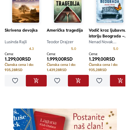
Skrivena devojka
Američka tragedija
Vodič kroz ljubavnu
istoriju Beograda –
Lusinda Rajli
Teodor Drajzer
knjiga druga
Nenad Novak
Stefanović
Prosecna ocena je 4.3 od 5
Prosecna ocena je 5.0 od 5
Prosecn
4.3
5.0
5.0
Cena:
Cena:
Cena:
1.299,00
RSD
1.999,00
RSD
1.299,00
RSD
Članska cena i do:
Članska cena i do:
Članska cena i do:
935,28
RSD
1.439,28
RSD
935,28
RSD
Dodaj u omiljene
Dodaj u omiljene
Dodaj u omilje
DODAJ U KORPU
DODAJ U KORPU
DODA