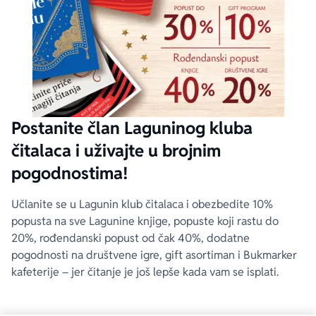
Postanite član Laguninog kluba
čitalaca i uživajte u brojnim
pogodnostima!
Učlanite se u Lagunin klub čitalaca i obezbedite 10%
popusta na sve Lagunine knjige, popuste koji rastu do
20%, rođendanski popust od čak 40%, dodatne
pogodnosti na društvene igre, gift asortiman i Bukmarker
kafeterije – jer čitanje je još lepše kada vam se isplati.