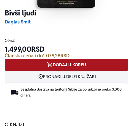
Bivši ljudi
Ekranizovane knjige
Poezija
Bojan Ljubenović
Peter Handke
Daglas Smit
Za poklon
Lični razvoj i popularna psihologija
Dejan Tiago-Stanković
Harlan Koben
Cena:
1.499,00
RSD
E-knjige
Biografija
Milica Jakovljević Mir-Jam
Elif Šafak
Članska cena i do
1.079,28
RSD
DODAJ U KORPU
Autori
PRONAĐI U DELFI KNJIŽARI
Besplatna dostava na teritoriji Srbije za porudžbine preko 3.000
dinara.
O KNJIZI