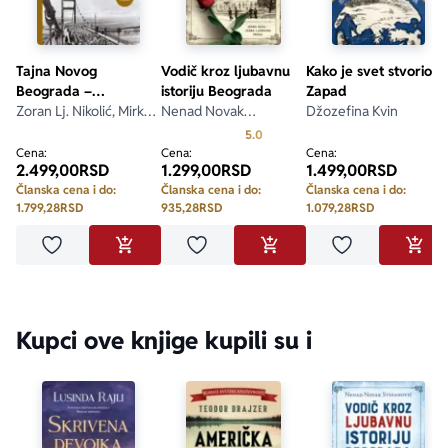
„
Bivši ljudi
 su važna istorijska knjiga – potresna storija o 
raskoši i smrti ruske aristokratije.“ 
– Sajmon Sibag Montefjore
Tajna Novog
Vodič kroz ljubavnu
Kako je svet stvorio
Beograda –
istoriju Beograda
Zapad
„Otrežnjujuće delo o kompleksnostima revolucije, 
dopunjeno izdanje
Zoran Lj. Nikolić, Mirko
Nenad Novak
Džozefina Kvin
ispripovedano sa jasnoćom i naklonošću.“
Radonjić
Stefanović
Prosecna ocena je 5.0 od 5
5.0
– 
Independent
Cena:
Cena:
Cena:
2.499,00
RSD
1.299,00
RSD
1.499,00
RSD
Članska cena i do:
Članska cena i do:
Članska cena i do:
„Izuzetno čitka, živa, emotivna ljudska priča o opstanku, 
1.799,28
RSD
935,28
RSD
1.079,28
RSD
prilagođavanju i pomirenju.“ 
– 
New Books Network
Dodaj u omiljene
Dodaj u omiljene
Dodaj u omilje
DODAJ U KORPU
DODAJ U KORPU
DODA
Kupci ove knjige kupili su i