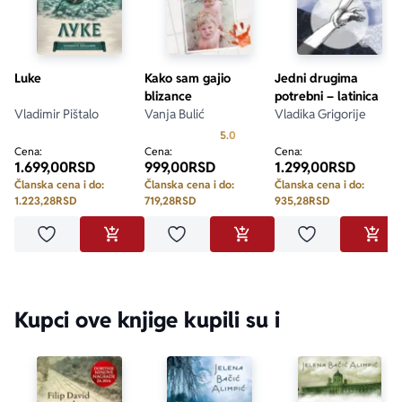
Luke
Kako sam gajio
Jedni drugima
blizance
potrebni – latinica
Vladimir Pištalo
Vanja Bulić
Vladika Grigorije
Prosecna ocena je 5.0 od 5
5.0
Cena:
Cena:
Cena:
1.699,00
RSD
999,00
RSD
1.299,00
RSD
Članska cena i do:
Članska cena i do:
Članska cena i do:
1.223,28
RSD
719,28
RSD
935,28
RSD
Dodaj u omiljene
Dodaj u omiljene
Dodaj u omilje
DODAJ U KORPU
DODAJ U KORPU
DODA
Kupci ove knjige kupili su i