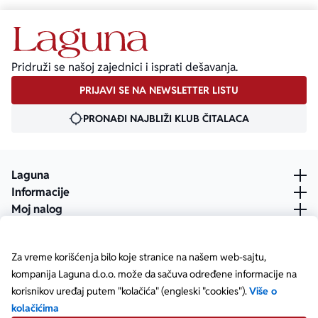
Pridruži se našoj zajednici i isprati dešavanja.
PRIJAVI SE NA NEWSLETTER LISTU
PRONAĐI NAJBLIŽI KLUB ČITALACA
Laguna
Informacije
Moj nalog
Za vreme korišćenja bilo koje stranice na našem web-sajtu,
kompanija Laguna d.o.o. može da sačuva određene informacije na
korisnikov uređaj putem "kolačića" (engleski "cookies").
Više o
kolačićima