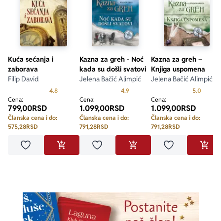
Kuća sećanja i
Kazna za greh - Noć
Kazna za greh –
zaborava
kada su došli svatovi
Knjiga uspomena
Filip David
Jelena Bačić Alimpić
Jelena Bačić Alimpić
Prosecna ocena je 4.8 od 5
Prosecna ocena je 4.9 od 5
Prosecn
4.8
4.9
5.0
Cena:
Cena:
Cena:
799,00
RSD
1.099,00
RSD
1.099,00
RSD
Članska cena i do:
Članska cena i do:
Članska cena i do:
575,28
RSD
791,28
RSD
791,28
RSD
Dodaj u omiljene
Dodaj u omiljene
Dodaj u omilje
DODAJ U KORPU
DODAJ U KORPU
DODA