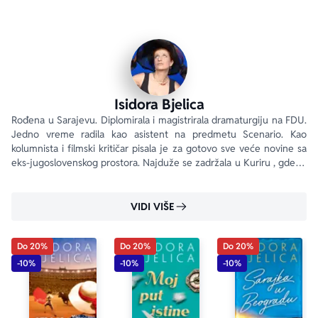
Beograda.
Naročito za ovo izdanje, 
Apostoli urbanog Beograda
prošireni su pričama o Joci Jovanoviću i Slobi Konjoviću.
Isidora Bjelica
Rođena u Sarajevu. Diplomirala i magistrirala dramaturgiju na FDU. 
Jedno vreme radila kao asistent na predmetu Scenario. Kao 
kolumnista i filmski kritičar pisala je za gotovo sve veće novine sa 
eks-jugoslovenskog prostora. Najduže se zadržala u Kuriru , gde je 
pisala kolumnu od 2003. do 2007. godine, pod nazivom Blek sabat .
VIDI VIŠE
Do 20%
Do 20%
Do 20%
-10%
-10%
-10%