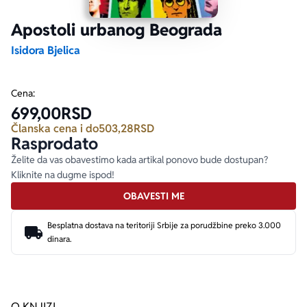
Apostoli urbanog Beograda
Ekranizovane knjige
Poezija
Bojan Ljubenović
Peter Handke
Isidora Bjelica
Za poklon
Lični razvoj i popularna psihologija
Dejan Tiago-Stanković
Harlan Koben
Cena:
699,00
RSD
E-knjige
Biografija
Milica Jakovljević Mir-Jam
Elif Šafak
Članska cena i do
503,28
RSD
Rasprodato
Autori
Želite da vas obavestimo kada artikal ponovo bude dostupan?
Kliknite na dugme ispod!
OBAVESTI ME
Besplatna dostava na teritoriji Srbije za porudžbine preko 3.000
dinara.
O KNJIZI