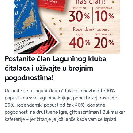
Postanite član Laguninog kluba
čitalaca i uživajte u brojnim
pogodnostima!
Učlanite se u Lagunin klub čitalaca i obezbedite 10%
popusta na sve Lagunine knjige, popuste koji rastu do
20%, rođendanski popust od čak 40%, dodatne
pogodnosti na društvene igre, gift asortiman i Bukmarker
kafeterije – jer čitanje je još lepše kada vam se isplati.