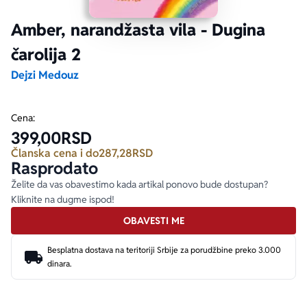
Amber, narandžasta vila - Dugina
Ekranizovane knjige
Poezija
Bojan Ljubenović
Peter Handke
čarolija 2
Za poklon
Lični razvoj i popularna psihologija
Dejan Tiago-Stanković
Harlan Koben
Dejzi Medouz
E-knjige
Biografija
Milica Jakovljević Mir-Jam
Elif Šafak
Cena:
399,00
RSD
Autori
Članska cena i do
287,28
RSD
Rasprodato
Želite da vas obavestimo kada artikal ponovo bude dostupan?
Kliknite na dugme ispod!
OBAVESTI ME
Besplatna dostava na teritoriji Srbije za porudžbine preko 3.000
dinara.