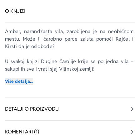
O KNJIZI
Amber, narandžasta vila, zarobljena je na neobičnom 
mestu. Može li čarobno perce zaista pomoći Rejčel i 
Kirsti da je oslobode?
U svakoj knjizi 
Dugine čarolije
 krije se po jedna vila – 
sakupi ih sve i vrati sjaj Vilinskoj zemlji!
Više detalja...
Posetite: 
http://www.rainbowmagic.co.uk/
DETALJI O PROIZVODU
KOMENTARI (1)