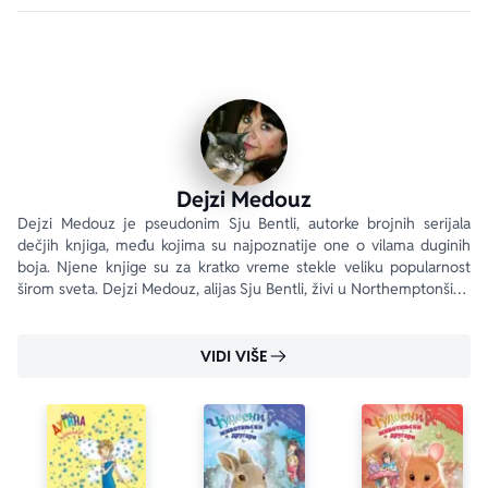
Dejzi Medouz
Dejzi Medouz je pseudonim Sju Bentli, autorke brojnih serijala 
dečjih knjiga, među kojima su najpoznatije one o vilama duginih 
boja. Njene knjige su za kratko vreme stekle veliku popularnost 
širom sveta. Dejzi Medouz, alijas Sju Bentli, živi u Northemptonširu. 
www.rainbowmagiconline.com
VIDI VIŠE