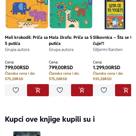
Mali krokodil: Priča sa
Mala žirafa: Priča sa 5
Slikovnica – Šta se to
5 putića
putića
čuje?!
Grupa autora
Grupa autora
Giljermi Karsten
Cena:
Cena:
Cena:
799,00
RSD
799,00
RSD
1.299,00
RSD
Članska cena i do:
Članska cena i do:
Članska cena i do:
575,28
RSD
575,28
RSD
935,28
RSD
Dodaj u omiljene
Dodaj u omiljene
Dodaj u omilje
DODAJ U KORPU
DODAJ U KORPU
DODA
Kupci ove knjige kupili su i