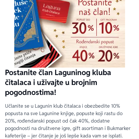
Postanite član Laguninog kluba
čitalaca i uživajte u brojnim
pogodnostima!
Učlanite se u Lagunin klub čitalaca i obezbedite 10%
popusta na sve Lagunine knjige, popuste koji rastu do
20%, rođendanski popust od čak 40%, dodatne
pogodnosti na društvene igre, gift asortiman i Bukmarker
kafeterije – jer čitanje je još lepše kada vam se isplati.