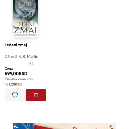
Ledeni zmaj
Džordž R. R. Martin
Prosecna ocena je 4.2 od 5
4.2
Cena:
599,00
RSD
Članska cena i do:
431,28
RSD
Dodaj u omiljene
DODAJ U KORPU