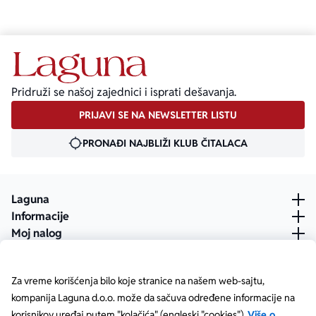
Pridruži se našoj zajednici i isprati dešavanja.
PRIJAVI SE NA NEWSLETTER LISTU
PRONAĐI NAJBLIŽI KLUB ČITALACA
Laguna
Informacije
Moj nalog
Za vreme korišćenja bilo koje stranice na našem web-sajtu,
kompanija Laguna d.o.o. može da sačuva određene informacije na
korisnikov uređaj putem "kolačića" (engleski "cookies").
Više o