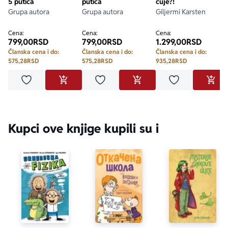
5 putića
putića
čuje?!
Grupa autora
Grupa autora
Giljermi Karsten
Cena:
Cena:
Cena:
799,00
RSD
799,00
RSD
1.299,00
RSD
Članska cena i do:
Članska cena i do:
Članska cena i do:
575,28
RSD
575,28
RSD
935,28
RSD
Dodaj u omiljene
Dodaj u omiljene
Dodaj u omilje
DODAJ U KORPU
DODAJ U KORPU
DODA
Kupci ove knjige kupili su i