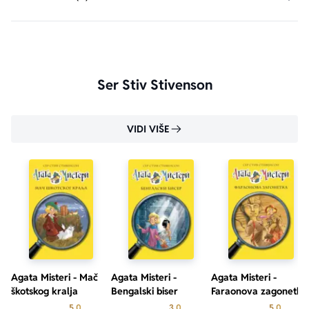
Ser Stiv Stivenson
VIDI VIŠE
Agata Misteri - Mač
Agata Misteri -
Agata Misteri -
škotskog kralja
Bengalski biser
Faraonova zagonetka
Prosecna ocena je 5.0 od 5
Prosecna ocena je 3.0 od 5
Prosecn
5.0
3.0
5.0