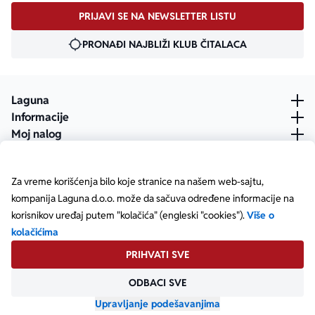
PRIJAVI SE NA NEWSLETTER LISTU
PRONAĐI NAJBLIŽI KLUB ČITALACA
Laguna
Informacije
Moj nalog
Za vreme korišćenja bilo koje stranice na našem web-sajtu,
kompanija Laguna d.o.o. može da sačuva određene informacije na
korisnikov uređaj putem "kolačića" (engleski "cookies").
Više o
kolačićima
PRIHVATI SVE
ODBACI SVE
Posetite našu Facebook stranicu
Posetite našu X stranicu
Posetite našu Instagram stranicu
Posetite naš YouTube
Posetite našu TikTok stranicu
Posetite našu LinkedIn stranicu
Copyright © Laguna d.o.o. Starine Novaka 23, Beograd •
Matični broj: 17414844
Upravljanje podešavanjima