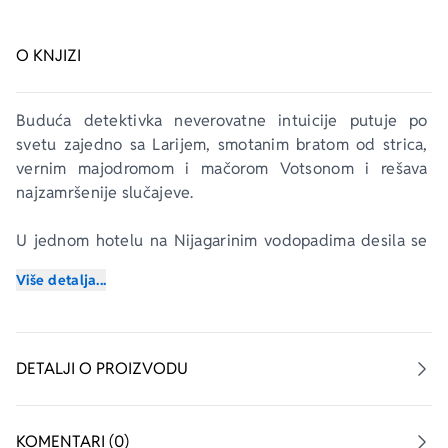
O KNJIZI
Buduća detektivka neverovatne intuicije putuje po 
svetu zajedno sa Larijem, smotanim bratom od strica, 
vernim majodromom i mačorom Votsonom i rešava 
najzamršenije slučajeve.
U jednom hotelu na Nijagarinim vodopadima desila se 
krađa: Bizamski Pacov, najtraženiji kanadski lopov, obio 
Više detalja...
je sef čuvene operske pevačice i nestao sa nakitom 
neprocenjive vrednosti. Samo Agata i Lari Misteri, koji 
ga jure kroz guste šume pune losova i mrkih medveda, 
mogu da ga nadmaše u lukavosti!
DETALJI O PROIZVODU
KOMENTARI (0)