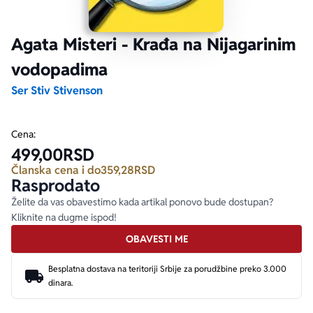
Ekranizovane knjige
Poezija
Bojan Ljubenović
Peter Handke
Agata Misteri - Krađa na Nijagarinim
vodopadima
Za poklon
Lični razvoj i popularna psihologija
Dejan Tiago-Stanković
Harlan Koben
Ser Stiv Stivenson
E-knjige
Biografija
Milica Jakovljević Mir-Jam
Elif Šafak
Cena:
499,00
RSD
Autori
Članska cena i do
359,28
RSD
Rasprodato
Želite da vas obavestimo kada artikal ponovo bude dostupan?
Kliknite na dugme ispod!
OBAVESTI ME
Besplatna dostava na teritoriji Srbije za porudžbine preko 3.000
dinara.