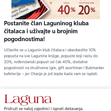
Postanite član Laguninog kluba
čitalaca i uživajte u brojnim
pogodnostima!
Učlanite se u Lagunin klub čitalaca i obezbedite 10%
popusta na sve Lagunine knjige, popuste koji rastu do
20%, rođendanski popust od čak 40%, dodatne
pogodnosti na društvene igre, gift asortiman i Bukmarker
kafeterije – jer čitanje je još lepše kada vam se isplati.
Pridruži se našoj zajednici i isprati dešavanja.