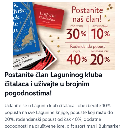
Postanite član Laguninog kluba
čitalaca i uživajte u brojnim
pogodnostima!
Učlanite se u Lagunin klub čitalaca i obezbedite 10%
popusta na sve Lagunine knjige, popuste koji rastu do
20%, rođendanski popust od čak 40%, dodatne
pogodnosti na društvene igre, gift asortiman i Bukmarker