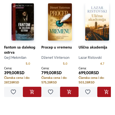
Fantom sa dalekog
Procep u vremenu
Ulična akademija
ostrva
Gejl Mekmilan
Dženet Vinterson
Lazar Ristovski
Prosecna ocena je 5.0 od 5
Prosecna ocena je 5.0 od 5
Prosecn
5.0
5.0
4.7
Cena:
Cena:
Cena:
399,00
RSD
799,00
RSD
699,00
RSD
Članska cena i do:
Članska cena i do:
Članska cena i do:
287,28
RSD
575,28
RSD
503,28
RSD
Dodaj u omiljene
Dodaj u omiljene
Dodaj u omilje
DODAJ U KORPU
DODAJ U KORPU
DODA