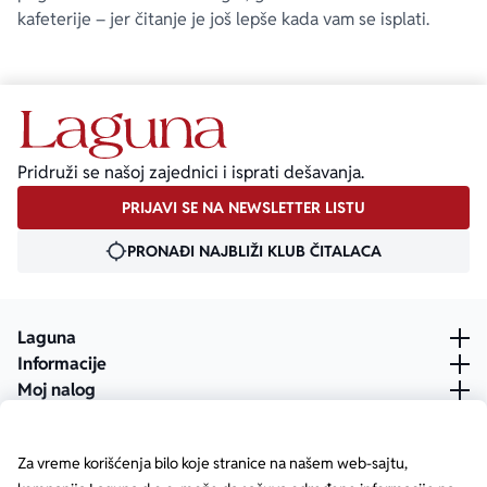
kafeterije – jer čitanje je još lepše kada vam se isplati.
Pridruži se našoj zajednici i isprati dešavanja.
PRIJAVI SE NA NEWSLETTER LISTU
PRONAĐI NAJBLIŽI KLUB ČITALACA
Laguna
Informacije
Moj nalog
Za vreme korišćenja bilo koje stranice na našem web-sajtu,