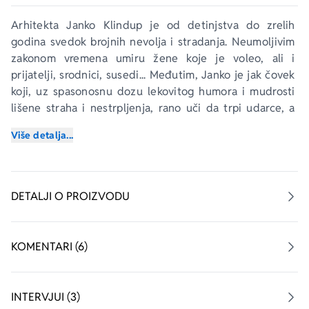
Arhitekta Janko Klindup je od detinjstva do zrelih 
godina svedok brojnih nevolja i stradanja. Neumoljivim 
zakonom vremena umiru žene koje je voleo, ali i 
prijatelji, srodnici, susedi... Međutim, Janko je jak čovek 
koji, uz spasonosnu dozu lekovitog humora i mudrosti 
lišene straha i nestrpljenja, rano uči da trpi udarce, a 
kasnije opaža da je svaka smrt drugačija. Sudeći po 
Više detalja...
nekim smrtnim slučajevima u svojoj okolini, on bi rekao 
da je smrt poput rođenja; sudeći po drugima, smrt je 
čak neka vrsta novog iskustva, a katkad se pokazuje i da 
kraj života jedne osobe vodi početku ljubavi s drugom. 
DETALJI O PROIZVODU
Naoružan svim tim iskustvima i spoznajama, glavni 
junak 
Smrti za poneti
 odlučuje se na bespoštedan i 
konačan obračun kada će pokušati ono što svima deluje 
KOMENTARI (6)
nemoguće – da pobedi strašnu kosačicu ljudskih života 
ili bar značajno odloži njenu posetu. 
INTERVJUI (3)
Ali i smrt ima svoje planove za Janka. Pošto je u svom 