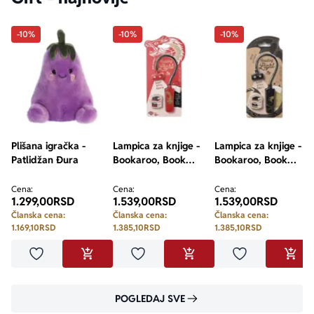
-10%
-10%
-10%
Plišana igračka -
Lampica za knjige -
Lampica za knjige -
Patlidžan Đura
Bookaroo, Book
Bookaroo, Book
Lovers, Warrior
Lovers, Dragon
Dragon
Cena:
Cena:
Cena:
1.299,00
RSD
1.539,00
RSD
1.539,00
RSD
Članska cena:
Članska cena:
Članska cena:
1.169,10
RSD
1.385,10
RSD
1.385,10
RSD
Dodaj u omiljene
Dodaj u omiljene
Dodaj u omilje
DODAJ U KORPU
DODAJ U KORPU
DODA
POGLEDAJ SVE