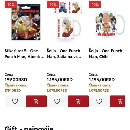
-10%
-10%
-10%
Stikeri set 5 - One
Šolja - One Punch
Šolja - One Punch
Punch Man, Atomic
Man, Saitama vs
Man, Chibi
Fist
Boros, 315ml
Cena:
Cena:
Cena:
199,00
RSD
1.195,00
RSD
1.195,00
RSD
Članska cena:
Članska cena:
Članska cena:
179,10
RSD
1.075,50
RSD
1.075,50
RSD
Dodaj u omiljene
Dodaj u omiljene
Dodaj u omilje
DODAJ U KORPU
DODAJ U KORPU
DODA
Gift - najnovije