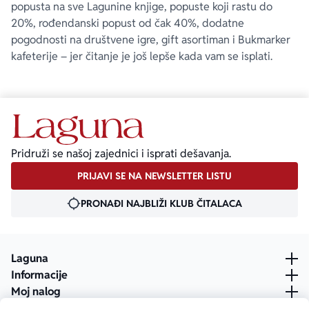
popusta na sve Lagunine knjige, popuste koji rastu do
20%, rođendanski popust od čak 40%, dodatne
pogodnosti na društvene igre, gift asortiman i Bukmarker
kafeterije – jer čitanje je još lepše kada vam se isplati.
Pridruži se našoj zajednici i isprati dešavanja.
PRIJAVI SE NA NEWSLETTER LISTU
PRONAĐI NAJBLIŽI KLUB ČITALACA
Laguna
Informacije
Moj nalog