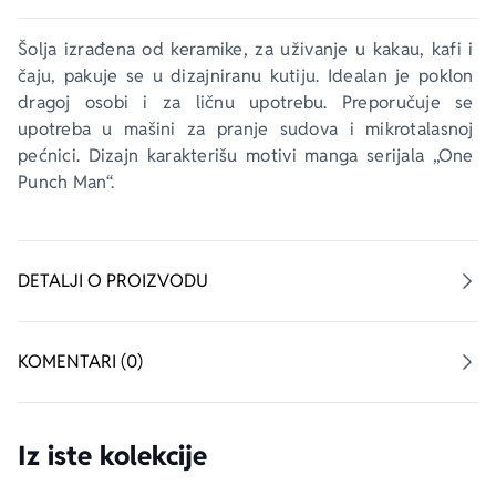
Šolja izrađena od keramike, za uživanje u kakau, kafi i 
čaju, pakuje se u dizajniranu kutiju. Idealan je poklon 
dragoj osobi i za ličnu upotrebu. Preporučuje se 
upotreba u mašini za pranje sudova i mikrotalasnoj 
pećnici. Dizajn karakterišu motivi manga serijala „One 
Punch Man“.
DETALJI O PROIZVODU
KOMENTARI (0)
Iz iste kolekcije