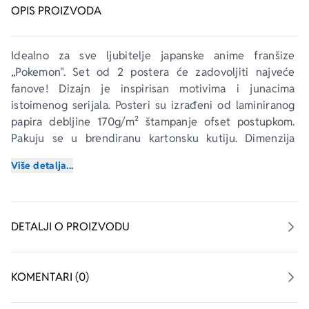
OPIS PROIZVODA
Idealno za sve ljubitelje japanske anime franšize 
„Pokemon". Set od 2 postera će zadovoljiti najveće 
fanove! Dizajn je inspirisan motivima i junacima 
istoimenog serijala. Posteri su izrađeni od laminiranog 
papira debljine 170g/m² štampanje ofset postupkom. 
Pakuju se u brendiranu kartonsku kutiju. Dimenzija 
postera je 52x38 cm.
Više detalja...
DETALJI O PROIZVODU
KOMENTARI (0)