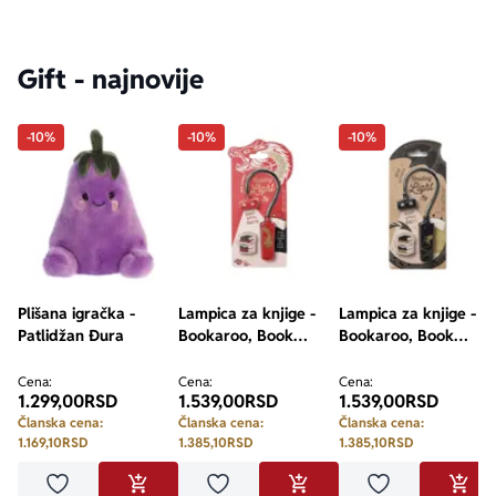
Gift - najnovije
-10%
-10%
-10%
Plišana igračka -
Lampica za knjige -
Lampica za knjige -
Patlidžan Đura
Bookaroo, Book
Bookaroo, Book
Lovers, Warrior
Lovers, Dragon
Dragon
Cena:
Cena:
Cena:
1.299,00
RSD
1.539,00
RSD
1.539,00
RSD
Članska cena:
Članska cena:
Članska cena:
1.169,10
RSD
1.385,10
RSD
1.385,10
RSD
Dodaj u omiljene
Dodaj u omiljene
Dodaj u omilje
DODAJ U KORPU
DODAJ U KORPU
DODA