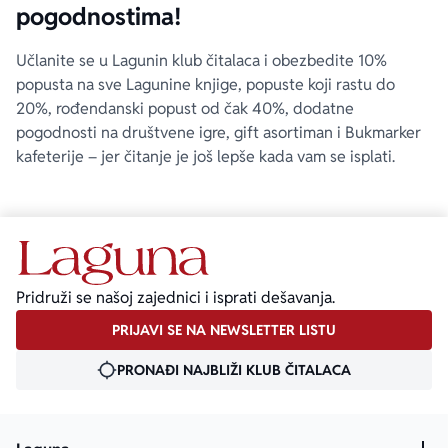
pogodnostima!
Učlanite se u Lagunin klub čitalaca i obezbedite 10%
popusta na sve Lagunine knjige, popuste koji rastu do
20%, rođendanski popust od čak 40%, dodatne
pogodnosti na društvene igre, gift asortiman i Bukmarker
kafeterije – jer čitanje je još lepše kada vam se isplati.
Pridruži se našoj zajednici i isprati dešavanja.
PRIJAVI SE NA NEWSLETTER LISTU
PRONAĐI NAJBLIŽI KLUB ČITALACA