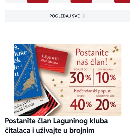
POGLEDAJ SVE
Postanite član Laguninog kluba
čitalaca i uživajte u brojnim