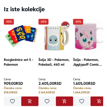
Iz iste kolekcije
-10%
-10%
-10%
Razglednice set 5 -
Šolja 3D - Pokemon,
Šolja - Pokemon,
Pokemon
Pokeball, 460 ml
Jigglypuff Comic
Strip, 320ml
Cena:
Cena:
Cena:
909,00
RSD
2.405,00
RSD
1.605,00
RSD
Članska cena:
Članska cena:
Članska cena:
818,10
RSD
2.164,50
RSD
1.444,50
RSD
Dodaj u omiljene
Dodaj u omiljene
Dodaj u omilje
DODAJ U KORPU
DODAJ U KORPU
DODA