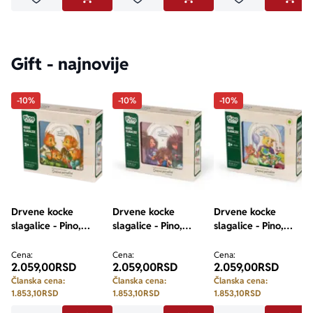
Dodaj u omiljene
Dodaj u omiljene
Dodaj u omilje
DODAJ U KORPU
DODAJ U KORPU
DODA
Gift - najnovije
-10%
-10%
-10%
Drvene kocke
Drvene kocke
Drvene kocke
slagalice - Pino,
slagalice - Pino,
slagalice - Pino,
Srećne porodice,
Srećne porodice,
Srećne porodice,
Veverići, 9 elemenata
Ježević, 9 elemenata
Predići, 9 elemenata
Cena:
Cena:
Cena:
2.059,00
RSD
2.059,00
RSD
2.059,00
RSD
Članska cena:
Članska cena:
Članska cena:
1.853,10
RSD
1.853,10
RSD
1.853,10
RSD