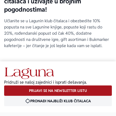
čitalaca i uživajte u brojnim
pogodnostima!
Učlanite se u Lagunin klub čitalaca i obezbedite 10%
popusta na sve Lagunine knjige, popuste koji rastu do
20%, rođendanski popust od čak 40%, dodatne
pogodnosti na društvene igre, gift asortiman i Bukmarker
kafeterije – jer čitanje je još lepše kada vam se isplati.
Pridruži se našoj zajednici i isprati dešavanja.
PRIJAVI SE NA NEWSLETTER LISTU
PRONAĐI NAJBLIŽI KLUB ČITALACA