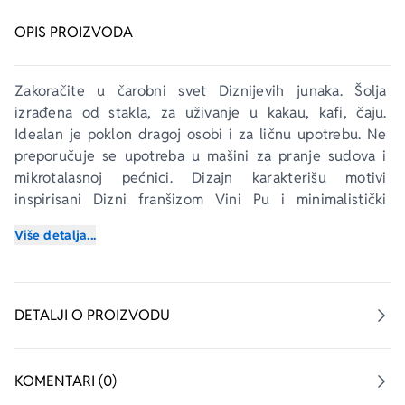
OPIS PROIZVODA
Zakoračite u čarobni svet Diznijevih junaka. Šolja 
izrađena od stakla, za uživanje u kakau, kafi, čaju. 
Idealan je poklon dragoj osobi i za ličnu upotrebu. Ne 
preporučuje se upotreba u mašini za pranje sudova i 
mikrotalasnoj pećnici. Dizajn karakterišu motivi 
inspirisani Dizni franšizom Vini Pu i minimalistički 
kolorit, šolja poseduje poklopac, pakuje se u kartonsku 
Više detalja...
kutiju.
DETALJI O PROIZVODU
KOMENTARI (0)