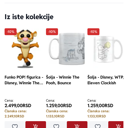
Iz iste kolekcije
-10%
-10%
-10%
Funko POP! figurica -
Šolja - Winnie The
Šolja - Disney, WTP,
Disney, Winnie The
Pooh, Bounce
Eleven Clockish
Pooh, Tigger
Cena:
Cena:
Cena:
2.499,00
RSD
1.259,00
RSD
1.259,00
RSD
Članska cena:
Članska cena:
Članska cena:
2.249,10
RSD
1.133,10
RSD
1.133,10
RSD