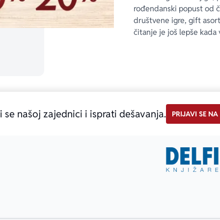
rođendanski popust od 
društvene igre, gift asor
čitanje je još lepše kada 
i se našoj zajednici i isprati dešavanja.
PRIJAVI SE NA