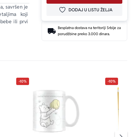
a, savršen je 
DODAJ U LISTU ŽELJA
DODAJ U OMILJENE
aljima koji 
ebe ili prvi 
Besplatna dostava na teritoriji Srbije za
porudžbine preko 3.000 dinara.
-10%
-10%