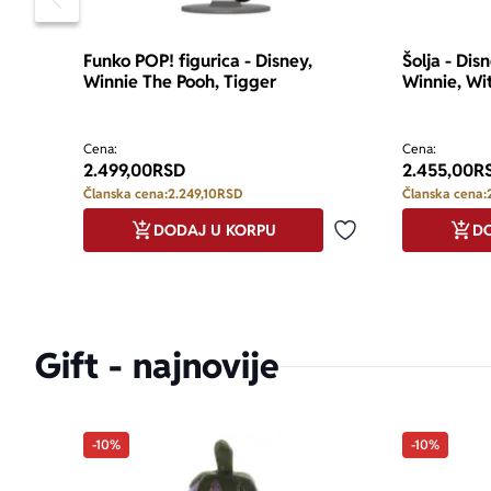
Pomeranje sadržaja slajdera u levo
Funko POP! figurica - Disney,
Šolja - Dis
Winnie The Pooh, Tigger
Winnie, Wi
Cena:
Cena:
2.499,00
RSD
2.455,00
R
Članska cena:
2.249,10
RSD
Članska cena:
DODAJ U KORPU
DO
Dodaj u omiljene
Gift - najnovije
-10%
-10%