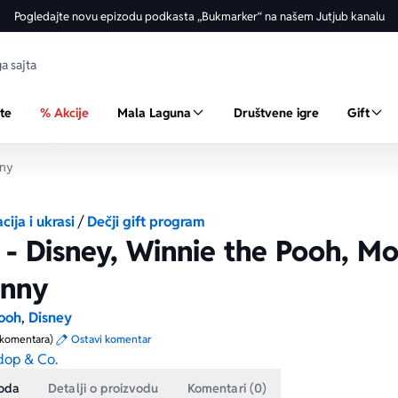
Pogledajte novu epizodu podkasta „Bukmarker“ na našem Jutjub kanalu
ste
% Akcije
Mala Laguna
Društvene igre
Gift
nny
ija i ukrasi
/
Dečji gift program
 - Disney, Winnie the Pooh, M
unny
ooh
,
Disney
 komentara)
Ostavi komentar
op & Co.
voda
Detalji o proizvodu
Komentari (0)