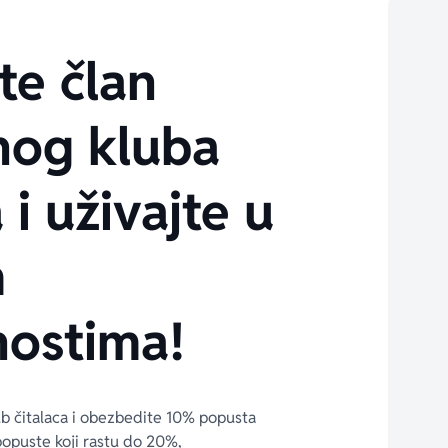
te član
nog kluba
 i uživajte u
m
ostima!
ub čitalaca i obezbedite 10% popusta 
popuste koji rastu do 20%, 