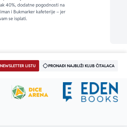
čak 40%, dodatne pogodnosti na 
timan i Bukmarker kafeterije – jer 
vam se isplati.
 NEWSLETTER LISTU
PRONAĐI NAJBLIŽI KLUB ČITALACA