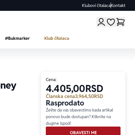
Klubovi čitalaca
Kontakt
Moji omiljeni a
#Bukmarker
Klub čitalaca
Cena:
oney
4.405,00
RSD
Članska cena
3.964,50
RSD
Rasprodato
Želite da vas obavestimo kada artikal
ponovo bude dostupan? Kliknite na
dugme ispod!
OBAVESTI ME