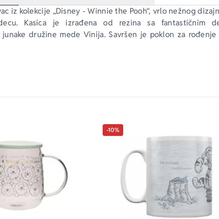
ac iz kolekcije „Disney - Winnie the Pooh“, vrlo nežnog dizajn
ecu. Kasica je izrađena od rezina sa fantastičnim det
u junake družine mede Vinija. Savršen je poklon za rođenje b
-10%