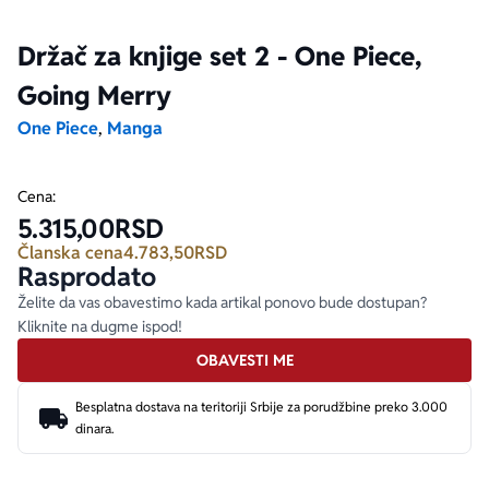
Držač za knjige set 2 - One Piece,
Ekranizovane knjige
Poezija
Bojan Ljubenović
Peter Handke
Going Merry
Za poklon
Lični razvoj i popularna psihologija
Dejan Tiago-Stanković
Harlan Koben
One Piece
,
Manga
E-knjige
Biografija
Milica Jakovljević Mir-Jam
Elif Šafak
Cena:
5.315,00
RSD
Autori
Članska cena
4.783,50
RSD
Rasprodato
Želite da vas obavestimo kada artikal ponovo bude dostupan?
Kliknite na dugme ispod!
OBAVESTI ME
Besplatna dostava na teritoriji Srbije za porudžbine preko 3.000
dinara.