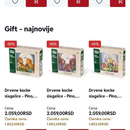
Dodaj u omiljene
Dodaj u omiljene
Dodaj u omilje
DODAJ U KORPU
DODAJ U KORPU
DODA
Gift - najnovije
-10%
-10%
-10%
Drvene kocke
Drvene kocke
Drvene kocke
slagalice - Pino,
slagalice - Pino,
slagalice - Pino,
Srećne porodice,
Srećne porodice,
Srećne porodice,
Veverići, 9 elemenata
Ježević, 9 elemenata
Predići, 9 elemenata
Cena:
Cena:
Cena:
2.059,00
RSD
2.059,00
RSD
2.059,00
RSD
Članska cena:
Članska cena:
Članska cena:
1.853,10
RSD
1.853,10
RSD
1.853,10
RSD