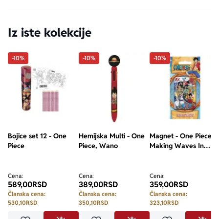
Iz iste kolekcije
-10%
-10%
-10%
Bojice set 12 - One
Hemijska Multi - One
Magnet - One Piece,
Piece
Piece, Wano
Making Waves In
Wano
Cena:
Cena:
Cena:
589,00
RSD
389,00
RSD
359,00
RSD
Članska cena:
Članska cena:
Članska cena:
530,10
RSD
350,10
RSD
323,10
RSD