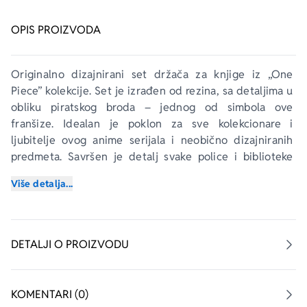
OPIS PROIZVODA
Originalno dizajnirani set držača za knjige iz „One 
Piece” kolekcije. Set je izrađen od rezina, sa detaljima u 
obliku piratskog broda – jednog od simbola ove 
franšize. Idealan je poklon za sve kolekcionare i 
ljubitelje ovog anime serijala i neobično dizajniranih 
predmeta. Savršen je detalj svake police i biblioteke 
jednog kolekcionara.
Više detalja...
DETALJI O PROIZVODU
KOMENTARI (0)