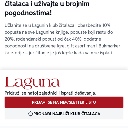
čitalaca i uživajte u brojnim
pogodnostima!
Učlanite se u Lagunin klub čitalaca i obezbedite 10%
popusta na sve Lagunine knjige, popuste koji rastu do
20%, rođendanski popust od čak 40%, dodatne
pogodnosti na društvene igre, gift asortiman i Bukmarker
kafeterije – jer čitanje je još lepše kada vam se isplati.
Pridruži se našoj zajednici i isprati dešavanja.
PRIJAVI SE NA NEWSLETTER LISTU
PRONAĐI NAJBLIŽI KLUB ČITALACA