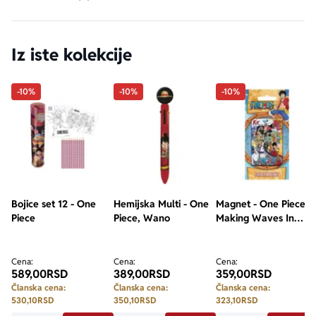
Iz iste kolekcije
-10%
-10%
-10%
Bojice set 12 - One
Hemijska Multi - One
Magnet - One Piece,
Piece
Piece, Wano
Making Waves In
Wano
Cena:
Cena:
Cena:
589,00
RSD
389,00
RSD
359,00
RSD
Članska cena:
Članska cena:
Članska cena:
530,10
RSD
350,10
RSD
323,10
RSD