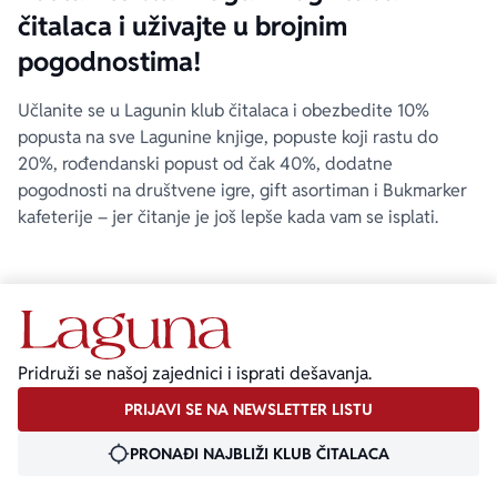
čitalaca i uživajte u brojnim
pogodnostima!
Učlanite se u Lagunin klub čitalaca i obezbedite 10%
popusta na sve Lagunine knjige, popuste koji rastu do
20%, rođendanski popust od čak 40%, dodatne
pogodnosti na društvene igre, gift asortiman i Bukmarker
kafeterije – jer čitanje je još lepše kada vam se isplati.
Pridruži se našoj zajednici i isprati dešavanja.
PRIJAVI SE NA NEWSLETTER LISTU
PRONAĐI NAJBLIŽI KLUB ČITALACA