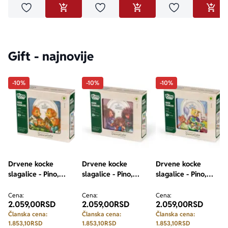
Dodaj u omiljene
Dodaj u omiljene
Dodaj u omilje
DODAJ U KORPU
DODAJ U KORPU
DODA
Gift - najnovije
-10%
-10%
-10%
Drvene kocke
Drvene kocke
Drvene kocke
slagalice - Pino,
slagalice - Pino,
slagalice - Pino,
Srećne porodice,
Srećne porodice,
Srećne porodice,
Veverići, 9 elemenata
Ježević, 9 elemenata
Predići, 9 elemenata
Cena:
Cena:
Cena:
2.059,00
RSD
2.059,00
RSD
2.059,00
RSD
Članska cena:
Članska cena:
Članska cena:
1.853,10
RSD
1.853,10
RSD
1.853,10
RSD