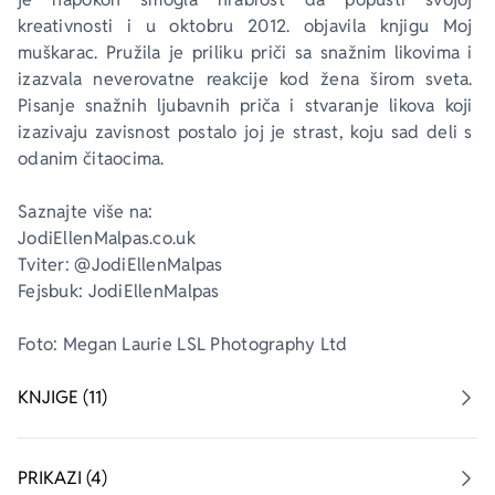
kreativnosti i u oktobru 2012. objavila knjigu 
Moj 
muškarac
. Pružila je priliku priči sa snažnim likovima i 
izazvala neverovatne reakcije kod žena širom sveta. 
Pisanje snažnih ljubavnih priča i stvaranje likova koji 
izazivaju zavisnost postalo joj je strast, koju sad deli s 
odanim čitaocima. 
Saznajte više na: 
JodiEllenMalpas.co.uk 
Tviter: @JodiEllenMalpas 
Fejsbuk: JodiEllenMalpas
Foto: Megan Laurie LSL Photography Ltd
KNJIGE (11)
PRIKAZI (4)