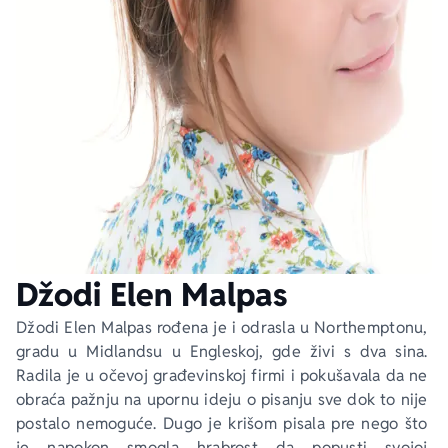
Ekranizovane knjige
Poezija
Bojan Ljubenović
Peter Handke
Za poklon
Lični razvoj i popularna psihologija
Dejan Tiago-Stanković
Harlan Koben
E-knjige
Biografija
Milica Jakovljević Mir-Jam
Elif Šafak
Autori
Džodi Elen Malpas
Džodi Elen Malpas rođena je i odrasla u Northemptonu, 
gradu u Midlandsu u Engleskoj, gde živi s dva sina. 
Radila je u očevoj građevinskoj firmi i pokušavala da ne 
obraća pažnju na upornu ideju o pisanju sve dok to nije 
postalo nemoguće. Dugo je krišom pisala pre nego što 
je napokon smogla hrabrost da popusti svojoj 