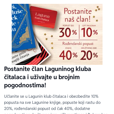
Postanite član Laguninog kluba
čitalaca i uživajte u brojnim
pogodnostima!
Učlanite se u Lagunin klub čitalaca i obezbedite 10%
popusta na sve Lagunine knjige, popuste koji rastu do
20%, rođendanski popust od čak 40%, dodatne