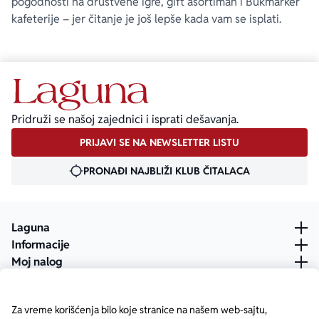
pogodnosti na društvene igre, gift asortiman i Bukmarker
kafeterije – jer čitanje je još lepše kada vam se isplati.
Pridruži se našoj zajednici i isprati dešavanja.
PRIJAVI SE NA NEWSLETTER LISTU
PRONAĐI NAJBLIŽI KLUB ČITALACA
Laguna
Informacije
Moj nalog
Za vreme korišćenja bilo koje stranice na našem web-sajtu,