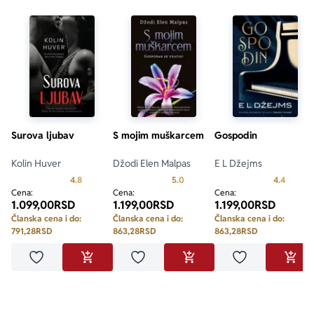
Surova ljubav
S mojim muškarcem
Gospodin
Kolin Huver
Džodi Elen Malpas
E L Džejms
Prosecna ocena je 4.8 od 5
Prosecna ocena je 5.0 od 5
Prosecn
4.8
5.0
4.4
Cena:
Cena:
Cena:
1.099,00
RSD
1.199,00
RSD
1.199,00
RSD
Članska cena i do:
Članska cena i do:
Članska cena i do:
791,28
RSD
863,28
RSD
863,28
RSD
Dodaj u omiljene
Dodaj u omiljene
Dodaj u omilje
DODAJ U KORPU
DODAJ U KORPU
DODA