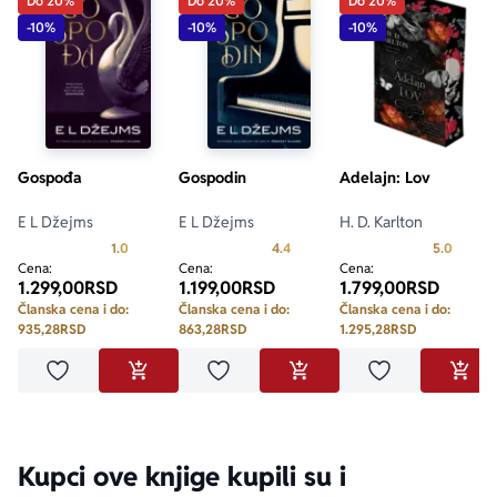
Do 20%
Do 20%
Do 20%
-10%
-10%
-10%
Gospođa
Gospodin
Adelajn: Lov
E L Džejms
E L Džejms
H. D. Karlton
Prosecna ocena je 1.0 od 5
Prosecna ocena je 4.4 od 5
Prosecn
1.0
4.4
5.0
Cena:
Cena:
Cena:
1.299,00
RSD
1.199,00
RSD
1.799,00
RSD
Članska cena i do:
Članska cena i do:
Članska cena i do:
935,28
RSD
863,28
RSD
1.295,28
RSD
Dodaj u omiljene
Dodaj u omiljene
Dodaj u omilje
DODAJ U KORPU
DODAJ U KORPU
DODA
Kupci ove knjige kupili su i