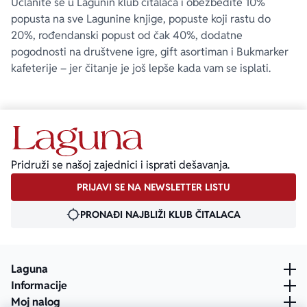
Učlanite se u Lagunin klub čitalaca i obezbedite 10%
popusta na sve Lagunine knjige, popuste koji rastu do
20%, rođendanski popust od čak 40%, dodatne
pogodnosti na društvene igre, gift asortiman i Bukmarker
kafeterije – jer čitanje je još lepše kada vam se isplati.
Pridruži se našoj zajednici i isprati dešavanja.
PRIJAVI SE NA NEWSLETTER LISTU
PRONAĐI NAJBLIŽI KLUB ČITALACA
Laguna
Informacije
Moj nalog