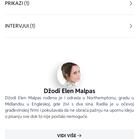
im otežavaju normalan život. Pošto opasnost vreba sa 
PRIKAZI (1)
svih strana, ne smeju da se opuste i prepuste 
privlačnosti, koja je iz dana u dan sve jača. Međutim, 
strast i ljubav ne biraju kad će se pojaviti. 
INTERVJUI (1)
Knjiga zbog koje ćete poželeti da se odmah zaljubite.
Džodi Elen Malpas
Džodi Elen Malpas rođena je i odrasla u Northemptonu, gradu u 
Midlandsu u Engleskoj, gde živi s dva sina. Radila je u očevoj 
građevinskoj firmi i pokušavala da ne obraća pažnju na upornu ideju 
o pisanju sve dok to nije postalo nemoguće.
VIDI VIŠE