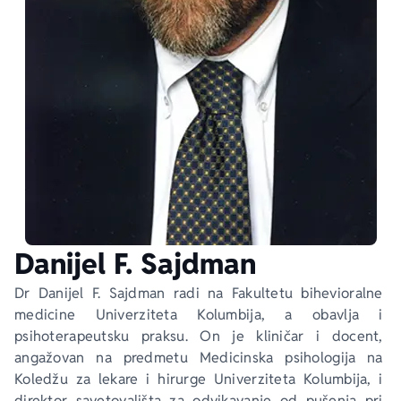
Ekranizovane knjige
Poezija
Bojan Ljubenović
Peter Handke
Za poklon
Lični razvoj i popularna psihologija
Dejan Tiago-Stanković
Harlan Koben
E-knjige
Biografija
Milica Jakovljević Mir-Jam
Elif Šafak
Autori
Danijel F. Sajdman
Dr Danijel F. Sajdman radi na Fakultetu bihevioralne 
medicine Univerziteta Kolumbija, a obavlja i 
psihoterapeutsku praksu. On je kliničar i docent, 
angažovan na predmetu Medicinska psihologija na 
Koledžu za lekare i hirurge Univerziteta Kolumbija, i 
direktor savetovališta za odvikavanje od pušenja pri 