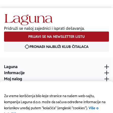
Pridruži se našoj zajednici i isprati dešavanja.
PRIJAVI SE NA NEWSLETTER LISTU
PRONAĐI NAJBLIŽI KLUB ČITALACA
Laguna
Informacije
Moj nalog
Za vreme korišćenja bilo koje stranice na našem web-sajtu,
kompanija Laguna d.o.o. može da sačuva određene informacije na
korisnikov uređaj putem "kolačića" (engleski "cookies").
Više o