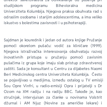
studijskom programu Bihevioralna medicina 
Univerziteta Kolumbija. Njegova praksa obuhvata rad s 
odraslim osobama i starijim adolescentima, a ima veliko 
iskustvo s bolestima zavisnosti i u psihoterapiji.
Sajdman je kourednik i jedan od autora knjige 
Pružanje 
pomoći okorelom pušaču: vodič za kliničare
 (1999). 
Njegova istraživačka interesovanja obuhvataju razvoj 
inovativnih pristupa u pružanju pomoći zavisnim 
pušačima iz grupa koje imaju slab pristup zdravstvenoj 
zaštiti. Sada je konsultant u Centru za dijabetes 
Naomi 
Beri
 Medicinskog centra Univerziteta Kolumbija.  Često 
se pojavljivao u medijima, između ostalog u TV emisiji 
Šou Opre Vinfri
, u radio-emisiji 
Opra i prijatelji
 s Dr 
Ozom na XM radiju i na radiju BBC. Takođe je, kao 
stručnjak, intervjuisan za članke u novinama 
Volstrit 
džurnal
 i 
AM Njuz
 (
Novine za američke lekare
) i 