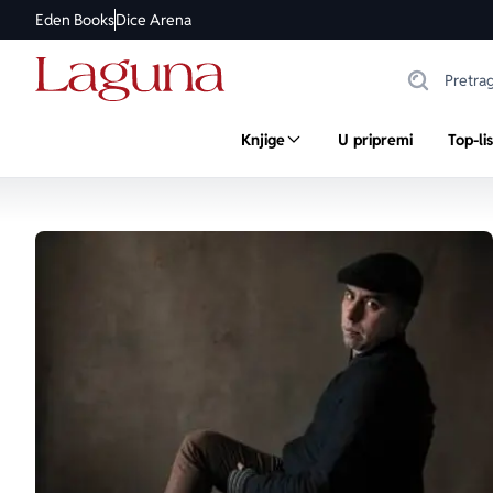
Eden Books
Dice Arena
Knjige
U pripremi
Top-li