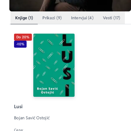
Knjige (1)
Prikazi (9)
Intervjui (4)
Vesti (17)
Do 20%
-10%
Lusi
Bojan Savić Ostojić
Cena: