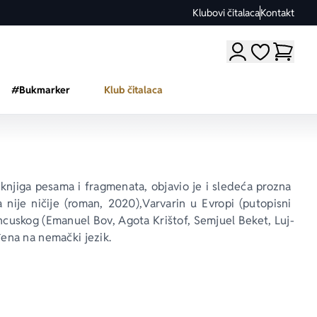
Klubovi čitalaca
Kontakt
Moji omiljeni a
#Bukmarker
Klub čitalaca
 knjiga pesama i fragmenata, objavio je i sledeća prozna 
a nije ničije
 (roman, 2020),
Varvarin u Evropi
 (putopisni 
ancuskog (Emanuel Bov, Agota Krištof, Semjuel Beket, Luj-
đena na nemački jezik.