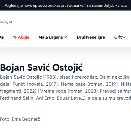
Pogledajte novu epizodu podkasta „Bukmarker“ na našem Jutjub kanalu
ste
% Akcije
Mala Laguna
Društvene igre
Gift
Bojan Savić Ostojić
Bojan Savić Ostojić (1983), pisac i prevodilac. Osim nekoliko
dela: 
Punkt 
(novela, 2017), 
Nema oaze 
(roman, 2019), 
Ništ
fragmenti, 2022) i 
Vreme vode
 (roman, 2023). Prevodi sa fr
Ferdinand Selin, Ani Erno, Eduar Leve...), a dela su mu prevo
Foto: Ema Bednarž