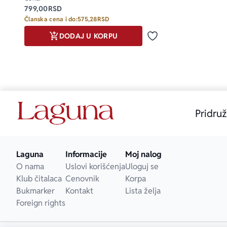
799,00
RSD
Članska cena i do:
575,28
RSD
DODAJ U KORPU
Dodaj u omiljene
Pridruž
Laguna
Informacije
Moj nalog
O nama
Uslovi korišćenja
Uloguj se
Klub čitalaca
Cenovnik
Korpa
Bukmarker
Kontakt
Lista želja
Foreign rights